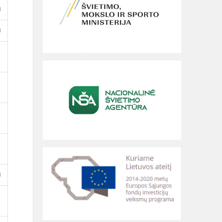
B
B
B