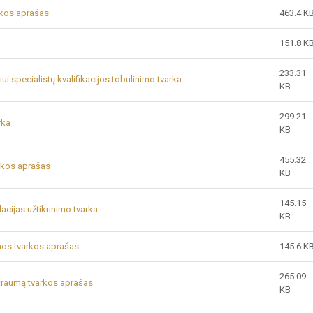
rkos aprašas
463.4 K
151.8 K
233.31
 specialistų kvalifikacijos tobulinimo tvarka
KB
299.21
rka
KB
455.32
rkos aprašas
KB
145.15
cijas užtikrinimo tvarka
KB
nos tvarkos aprašas
145.6 K
265.09
 traumą tvarkos aprašas
KB