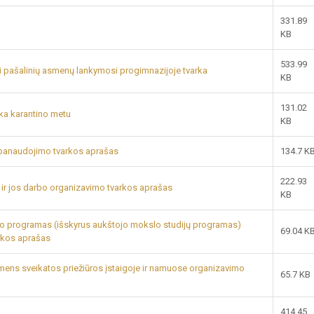
331.89
KB
533.99
ei pašalinių asmenų lankymosi progimnazijoje tvarka
KB
131.02
rka karantino metu
KB
 panaudojimo tvarkos aprašas
134.7 K
222.93
ir jos darbo organizavimo tvarkos aprašas
KB
o programas (išskyrus aukštojo mokslo studijų programas)
69.04 K
rkos aprašas
ens sveikatos priežiūros įstaigoje ir namuose organizavimo
65.7 KB
414.45