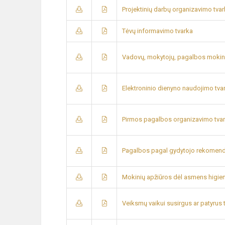
Projektinių darbų organizavimo tva
Tėvų informavimo tvarka
Vadovų, mokytojų, pagalbos mokiniui
Elektroninio dienyno naudojimo tva
Pirmos pagalbos organizavimo tva
Pagalbos pagal gydytojo rekomenda
Mokinių apžiūros dėl asmens higie
Veiksmų vaikui susirgus ar patyrus