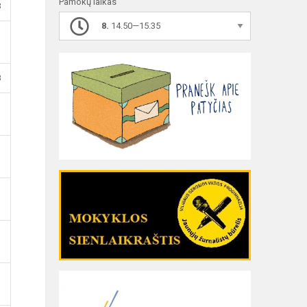
Pamokų laikas
B
8.
14.50—15.35
B