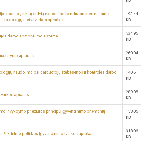
KB
zijos patalpų ir kitų erdvių naudojimo bendruomenės nariams
192.44
nių atostogų metu tvarkos aprašas
KB
534.95
azijos darbo apmokėjimo sistema
KB
260.04
 nustatymo aprašas
KB
nologijų naudojimo bei darbuotojų stebėsenos ir kontrolės darbo
140.61
KB
289.08
 tvarkos aprašas
KB
nimo ir vykdymo priežiūros principų įgyvendinimo priemonių
158.05
KB
318.06
užtikrinimo politikos įgyvendinimo tvarkos aprašas
KB