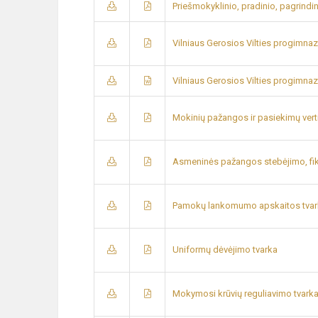
Priešmokyklinio, pradinio, pagrind
Vilniaus Gerosios Vilties progimna
Vilniaus Gerosios Vilties progimna
Mokinių pažangos ir pasiekimų vert
Asmeninės pažangos stebėjimo, fik
Pamokų lankomumo apskaitos tvar
Uniformų dėvėjimo tvarka
Mokymosi krūvių reguliavimo tvark