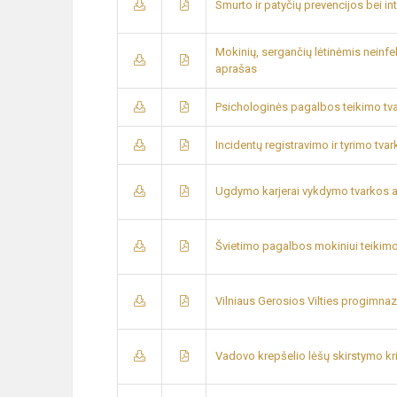
Smurto ir patyčių prevencijos bei i
Mokinių, sergančių lėtinėmis neinf
aprašas
Psichologinės pagalbos teikimo tv
Incidentų registravimo ir tyrimo tva
Ugdymo karjerai vykdymo tvarkos 
Švietimo pagalbos mokiniui teikim
Vilniaus Gerosios Vilties progimnaz
Vadovo krepšelio lėšų skirstymo krit