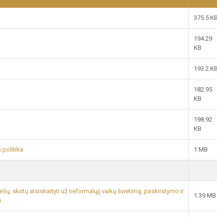
375.5 K
194.29
KB
193.2 K
182.95
KB
198.92
KB
 politika
1 MB
ų, skirtų atsiskaityti už neformalųjį vaikų švietimą, paskirstymo ir
1.39 MB
o