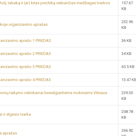
olį, tabaką ir (ar) kitas psichiką veikiančias medžiagas tvarkos
157.67
KB
232.96
koje organizavimo aprašas
KB
ganizavimo aprašo 1 PRIEDAS
36 KB
ganizavimo aprašo 2 PRIEDAS
34 KB
ganizavimo aprašo 3 PRIEDAS
65.5 KB
ganizavimo aprašo 4 PRIEDAS
13.47 K
onių taikymo netinkamai besielgiantiems mokiniams Vilniaus
239.05
KB
208.78
 ir elgesio tvarka
KB
266.92
os aprašas