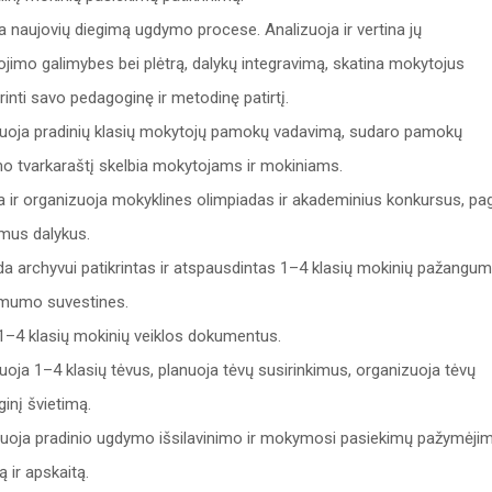
oja naujovių diegimą ugdymo procese. Analizuoja ir vertina jų
jimo galimybes bei plėtrą, dalykų integravimą, skatina mokytojus
rinti savo pedagoginę ir metodinę patirtį.
uoja pradinių klasių mokytojų pamokų vadavimą, sudaro pamokų
o tvarkaraštį skelbia mokytojams ir mokiniams.
a ir organizuoja mokyklines olimpiadas ir akademinius konkursus, pa
mus dalykus.
a archyvui patikrintas ir atspausdintas 1–4 klasių mokinių pažangu
omumo suvestines.
1–4 klasių mokinių veiklos dokumentus.
uoja 1–4 klasių tėvus, planuoja tėvų susirinkimus, organizuoja tėvų
inį švietimą.
uoja pradinio ugdymo išsilavinimo ir mokymosi pasiekimų pažymėji
 ir apskaitą.