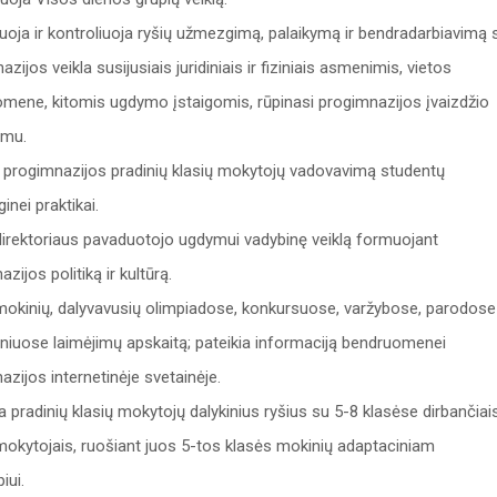
uoja ir kontroliuoja ryšių užmezgimą, palaikymą ir bendradarbiavimą 
zijos veikla susijusiais juridiniais ir fiziniais asmenimis, vietos
mene, kitomis ugdymo įstaigomis, rūpinasi progimnazijos įvaizdžio
imu.
 progimnazijos pradinių klasių mokytojų vadovavimą studentų
nei praktikai.
irektoriaus pavaduotojo ugdymui vadybinę veiklą formuojant
zijos politiką ir kultūrą.
okinių, dalyvavusių olimpiadose, konkursuose, varžybose, parodose 
giniuose laimėjimų apskaitą; pateikia informaciją bendruomenei
azijos internetinėje svetainėje.
ja pradinių klasių mokytojų dalykinius ryšius su 5-8 klasėse dirbančiai
mokytojais, ruošiant juos 5-tos klasės mokinių adaptaciniam
piui.