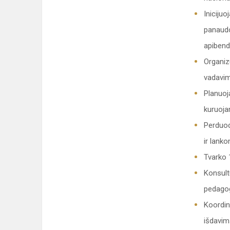
Iniciju
panaudo
apibend
Organiz
vadavim
Planuoj
kuruoja
Perduod
ir lank
Tvarko 
Konsult
pedagog
Koordin
išdavimą