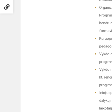
Organiz
Progimna
bendruo
formav
Kuruoja
pedagogi
Vykdo d
progimna
Vykdo m
kt. ren
progimn
Inicijuo
dalykų 
laikotar