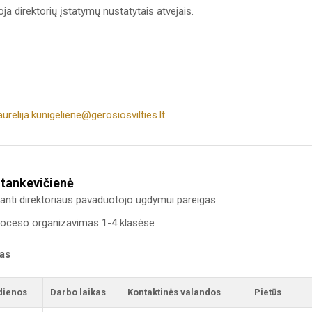
ja direktorių įstatymų nustatytais atvejais.
aurelija.kunigeliene@gerosiosvilties.lt
Stankevičienė
inanti direktoriaus pavaduotojo ugdymui pareigas
oceso organizavimas 1-4 klasėse
kas
dienos
Darbo laikas
Kontaktinės valandos
Pietūs