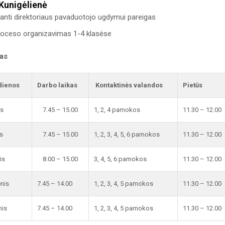
 Kunigėlienė
inanti direktoriaus pavaduotojo ugdymui pareigas
oceso organizavimas 1-4 klasėse
kas
dienos
Darbo laikas
Kontaktinės valandos
Pietūs
is
7.45 – 15.00
1, 2, 4 pamokos
11.30 – 12.00
s
7.45 – 15.00
1, 2, 3, 4, 5, 6 pamokos
11.30 – 12.00
is
8.00 – 15.00
3, 4, 5, 6 pamokos
11.30 – 12.00
enis
7.45 – 14.00
1, 2, 3, 4, 5 pamokos
11.30 – 12.00
nis
7.45 – 14.00
1, 2, 3, 4, 5 pamokos
11.30 – 12.00