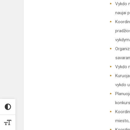
Vykdo m
naujai p
Koordin
pradžios
vykdymą
Organiz
savaran
Vykdo m
Kuruoja
vykdo u
Planuoj
konkurs
Koordin
miesto,
Koordin