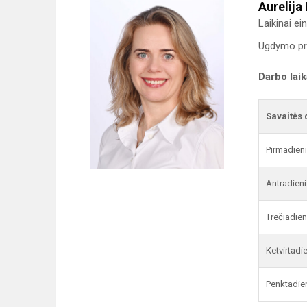
Aurelija
Laikinai e
Ugdymo pr
Darbo lai
Savaitės 
Pirmadien
Antradieni
Trečiadien
Ketvirtadi
Penktadie