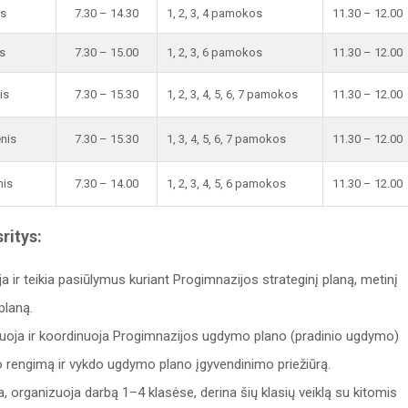
is
7.30 – 14.30
1, 2, 3, 4 pamokos
11.30 – 12.00
s
7.30 – 15.00
1, 2, 3, 6 pamokos
11.30 – 12.00
is
7.30 – 15.30
1, 2, 3, 4, 5, 6, 7 pamokos
11.30 – 12.00
enis
7.30 – 15.30
1, 3, 4, 5, 6, 7 pamokos
11.30 – 12.00
nis
7.30 – 14.00
1, 2, 3, 4, 5, 6 pamokos
11.30 – 12.00
ritys:
a ir teikia pasiūlymus kuriant Progimnazijos strateginį planą, metinį
planą.
uoja ir koordinuoja Progimnazijos ugdymo plano (pradinio ugdymo)
o rengimą ir vykdo ugdymo plano įgyvendinimo priežiūrą.
a, organizuoja darbą 1–4 klasėse, derina šių klasių veiklą su kitomis