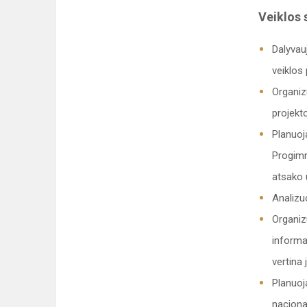
Veiklos s
Dalyvauj
veiklos 
Organiz
projekt
Planuoj
Progimna
atsako 
Analizu
Organiz
informa
vertina 
Planuoja
naciona