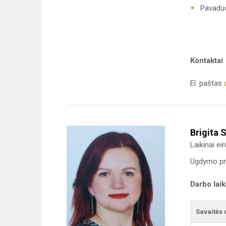
Pavaduo
Kontaktai
El. paštas
Brigita 
Laikinai e
Ugdymo pr
Darbo lai
Savaitės 