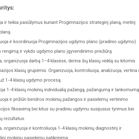
ritys:
a ir teikia pasiūlymus kuriant Progimnazijos strateginį planą, metinį
planą.
uoja ir koordinuoja Progimnazijos ugdymo plano (pradinio ugdymo)
o rengimą ir vykdo ugdymo plano įgyvendinimo priežiūrą.
a, organizuoja darbą 1–4 klasėse, derina šių klasių veiklą su kitomis
zijos klasių grupėmis. Organizuoja, kontroliuoja, analizuoja, vertina i
už 1-4 klasių ugdymo procesą.
oja 1-4 klasių mokinių individualią pažangą, pažangumą ir lankomumą
uoja ir prižiūri bendros mokinių pažangos ir pasiekimų vertinimo
cijos fiksavimą bei kitus su pradiniu ugdymu susijusius tyrimus bei
jų rezultatus.
, organizuoja ir kontroliuoja 1-4 klasių mokinių diagnostinį ir
linį mokinių pasiekimų patikrinimą.