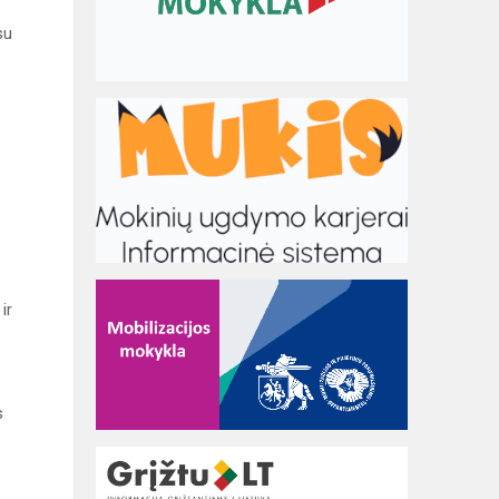
su
ir
s