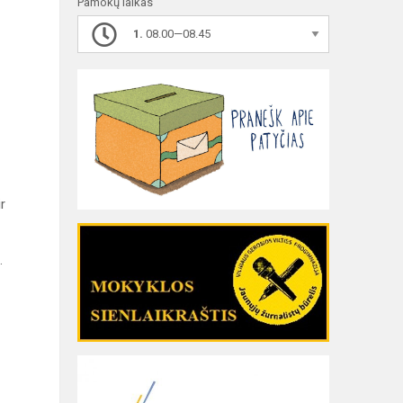
Pamokų laikas
1.
08.00—08.45
r
.