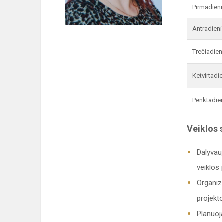
Pirmadien
Antradieni
Trečiadien
Ketvirtadi
Penktadie
Veiklos s
Dalyvauj
veiklos 
Organiz
projekt
Planuoj