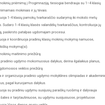
okinių priėmimą į Progimnaziją, tiesiogiai bendrauja su 1–4 klasių
riimamais mokiniais ir jų tėvais.
uoja 1-4 klasių pamokų tvarkaraščio sudarymą iki mokslo metų
. Sudaro 1-4 klasių klasės valandėlių tvarkaraščius, kontroliuoja jų
, paskirsto patalpas ugdomajam procesui.
uoja ir koordinuoja pradinių klasių mokinių mokymą namuose,
kišką mokymą(si).
okinių maitinimo priežiūrą.
 pradinio ugdymo mokomuosius dalykus, derina ilgalaikius planus,
gdomosios veiklos priežiūrą.
a ir organizuoja pradinio ugdymo mokyklines olimpiadas ir akademini
us, pagal kuruojamus dalykus.
uoja su pradiniu ugdymu susijusių paraiškų ruošimą ir dalyvauja
 šalies ir tarptautiniuose, su ugdymu susijusiuose, projektuose.
uoja Visos dienos grupių veiklą.