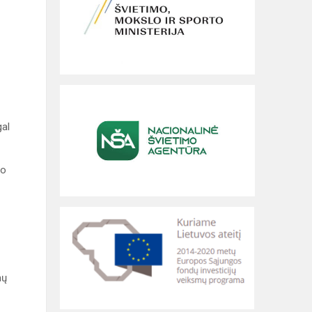
gal
mo
mų