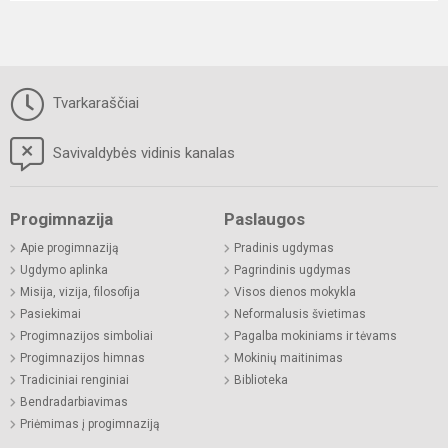
Tvarkaraščiai
Savivaldybės vidinis kanalas
Progimnazija
Paslaugos
Apie progimnaziją
Pradinis ugdymas
Ugdymo aplinka
Pagrindinis ugdymas
Misija, vizija, filosofija
Visos dienos mokykla
Pasiekimai
Neformalusis švietimas
Progimnazijos simboliai
Pagalba mokiniams ir tėvams
Progimnazijos himnas
Mokinių maitinimas
Tradiciniai renginiai
Biblioteka
Bendradarbiavimas
Priėmimas į progimnaziją