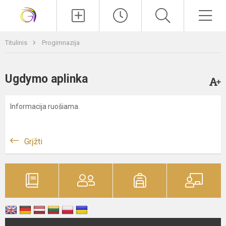
Paieška
Men
Titulinis
Progimnazija
Ugdymo aplinka
Informacija ruošiama.
Grįžti