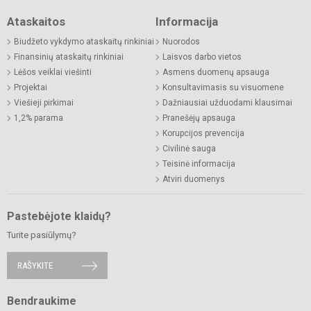
Ataskaitos
Informacija
Biudžeto vykdymo ataskaitų rinkiniai
Nuorodos
Finansinių ataskaitų rinkiniai
Laisvos darbo vietos
Lėšos veiklai viešinti
Asmens duomenų apsauga
Projektai
Konsultavimasis su visuomene
Viešieji pirkimai
Dažniausiai užduodami klausimai
1,2% parama
Pranešėjų apsauga
Korupcijos prevencija
Civilinė sauga
Teisinė informacija
Atviri duomenys
Pastebėjote klaidų?
Turite pasiūlymų?
RAŠYKITE
Bendraukime