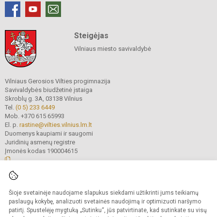
Steigėjas
Vilniaus miesto savivaldybė
Vilniaus Gerosios Vilties progimnazija
Savivaldybės biudžetinė įstaiga
Skroblų g. 3A, 03138 Vilnius
Tel.
(0 5) 233 6449
Mob. +370 615 65993
El. p.
rastine@vilties.vilnius.lm.lt
Duomenys kaupiami ir saugomi
Juridinių asmenų registre
Įmonės kodas 190004615
© 2023 Vilniaus Gerosios Vilties progimnazija. Visos teisės saugomos.
Šioje svetainėje naudojame slapukus siekdami užtikrinti jums teikiamų
Kopijuoti turinį be raštiško progimnazijos administracijos sutikimo griežtai
draudžiama.
paslaugų kokybę, analizuoti svetainės naudojimą ir optimizuoti naršymo
patirtį. Spustelėję mygtuką „Sutinku“, jūs patvirtinate, kad sutinkate su visų
Prieinamumo paraiška
Slapukų valdymas