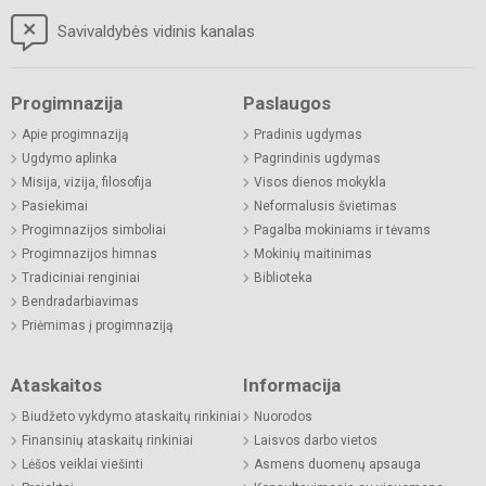
Savivaldybės vidinis kanalas
Progimnazija
Paslaugos
Apie progimnaziją
Pradinis ugdymas
Ugdymo aplinka
Pagrindinis ugdymas
Misija, vizija, filosofija
Visos dienos mokykla
Pasiekimai
Neformalusis švietimas
Progimnazijos simboliai
Pagalba mokiniams ir tėvams
Progimnazijos himnas
Mokinių maitinimas
Tradiciniai renginiai
Biblioteka
Bendradarbiavimas
Priėmimas į progimnaziją
Ataskaitos
Informacija
Biudžeto vykdymo ataskaitų rinkiniai
Nuorodos
Finansinių ataskaitų rinkiniai
Laisvos darbo vietos
Lėšos veiklai viešinti
Asmens duomenų apsauga