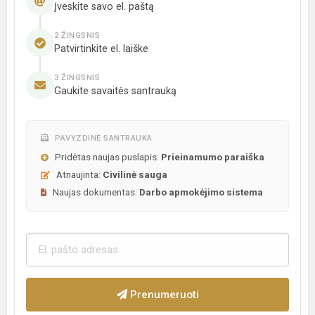
Įveskite savo el. paštą
2 ŽINGSNIS
Patvirtinkite el. laiške
3 ŽINGSNIS
Gaukite savaitės santrauką
PAVYZDINĖ SANTRAUKA
Pridėtas naujas puslapis:
Prieinamumo paraiška
Atnaujinta:
Civilinė sauga
Naujas dokumentas:
Darbo apmokėjimo sistema
Prenumeruoti