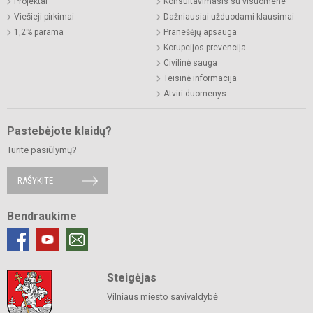
Projektai
Konsultavimasis su visuomene
Viešieji pirkimai
Dažniausiai užduodami klausimai
1,2% parama
Pranešėjų apsauga
Korupcijos prevencija
Civilinė sauga
Teisinė informacija
Atviri duomenys
Pastebėjote klaidų?
Turite pasiūlymų?
RAŠYKITE
Bendraukime
Steigėjas
Vilniaus miesto savivaldybė