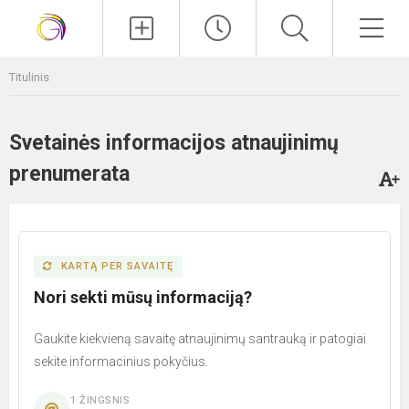
Paieška
Men
Titulinis
Svetainės informacijos atnaujinimų
prenumerata
KARTĄ PER SAVAITĘ
Nori sekti mūsų informaciją?
Gaukite kiekvieną savaitę atnaujinimų santrauką ir patogiai
sekite informacinius pokyčius.
1 ŽINGSNIS