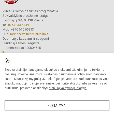
Vilniaus Gerosios Vilties progimnazija
Savivaldybės biudžetinė įstaiga
Skroblų g. 3A, 03138 Vilnius
Tel.
(0 5) 233 6449
Mob. +370 615 65993
El. p.
rastine@vilties.vilnius.lm.lt
Duomenys kaupiami ir saugomi
Juridinių asmenų registre
Įmonės kodas 190004615
© 2023 Vilniaus Gerosios Vilties progimnazija. Visos teisės saugomos.
Šioje svetainėje naudojame slapukus siekdami užtikrinti jums teikiamų
Kopijuoti turinį be raštiško progimnazijos administracijos sutikimo griežtai
draudžiama.
paslaugų kokybę, analizuoti svetainės naudojimą ir optimizuoti naršymo
patirtį. Spustelėję mygtuką „Sutinku“, jūs patvirtinate, kad sutinkate su visų
Prieinamumo paraiška
Slapukų valdymas
slapukų naudojimu šioje svetainėje. Jei norite atšaukti arba pakeisti savo
sutikimus, prašome apsilankyti
slapukų valdymo puslapyje
.
Sumanus būdas atnaujinti
mokyklos interneto
svetainę
NUSTATYMAI