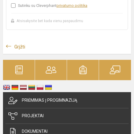
Sutinku su Cleverphant
privatumo politika
Atsisakysite bet kada vienu paspaudimu
Grįžti
PRIĖMIMAS Į PROGIMNAZIJĄ
PROJEKTAI
DOKUMENTAI