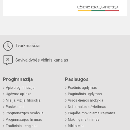
Tvarkaraščiai
Savivaldybės vidinis kanalas
Progimnazija
Paslaugos
Apie progimnaziją
Pradinis ugdymas
Ugdymo aplinka
Pagrindinis ugdymas
Misija, vizija, filosofija
Visos dienos mokykla
Pasiekimai
Neformalusis švietimas
Progimnazijos simboliai
Pagalba mokiniams ir tėvams
Progimnazijos himnas
Mokinių maitinimas
Tradiciniai renginiai
Biblioteka