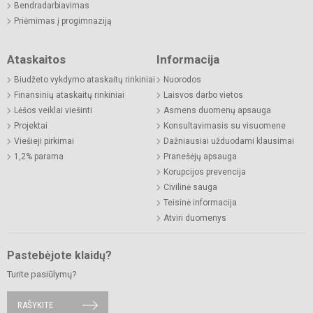
Bendradarbiavimas
Priėmimas į progimnaziją
Ataskaitos
Informacija
Biudžeto vykdymo ataskaitų rinkiniai
Nuorodos
Finansinių ataskaitų rinkiniai
Laisvos darbo vietos
Lėšos veiklai viešinti
Asmens duomenų apsauga
Projektai
Konsultavimasis su visuomene
Viešieji pirkimai
Dažniausiai užduodami klausimai
1,2% parama
Pranešėjų apsauga
Korupcijos prevencija
Civilinė sauga
Teisinė informacija
Atviri duomenys
Pastebėjote klaidų?
Turite pasiūlymų?
RAŠYKITE