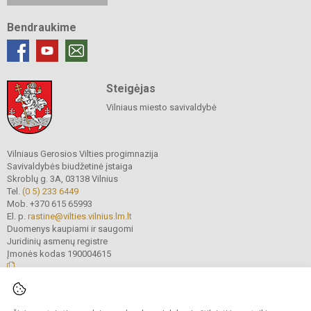
Bendraukime
Steigėjas
Vilniaus miesto savivaldybė
Vilniaus Gerosios Vilties progimnazija
Savivaldybės biudžetinė įstaiga
Skroblų g. 3A, 03138 Vilnius
Tel.
(0 5) 233 6449
Mob. +370 615 65993
El. p.
rastine@vilties.vilnius.lm.lt
Duomenys kaupiami ir saugomi
Juridinių asmenų registre
Įmonės kodas 190004615
© 2023 Vilniaus Gerosios Vilties progimnazija. Visos teisės saugomos.