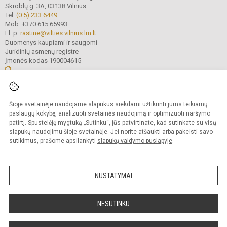
Skroblų g. 3A, 03138 Vilnius
Tel.
(0 5) 233 6449
Mob. +370 615 65993
El. p.
rastine@vilties.vilnius.lm.lt
Duomenys kaupiami ir saugomi
Juridinių asmenų registre
Įmonės kodas 190004615
© 2023 Vilniaus Gerosios Vilties progimnazija. Visos teisės saugomos.
Šioje svetainėje naudojame slapukus siekdami užtikrinti jums teikiamų
Kopijuoti turinį be raštiško progimnazijos administracijos sutikimo griežtai
draudžiama.
paslaugų kokybę, analizuoti svetainės naudojimą ir optimizuoti naršymo
patirtį. Spustelėję mygtuką „Sutinku“, jūs patvirtinate, kad sutinkate su visų
Prieinamumo paraiška
Slapukų valdymas
slapukų naudojimu šioje svetainėje. Jei norite atšaukti arba pakeisti savo
sutikimus, prašome apsilankyti
slapukų valdymo puslapyje
.
Sumanus būdas atnaujinti
mokyklos interneto
svetainę
NUSTATYMAI
NESUTINKU