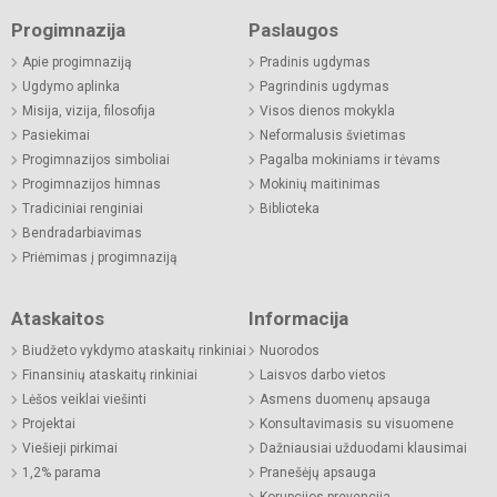
Progimnazija
Paslaugos
Apie progimnaziją
Pradinis ugdymas
Ugdymo aplinka
Pagrindinis ugdymas
Misija, vizija, filosofija
Visos dienos mokykla
Pasiekimai
Neformalusis švietimas
Progimnazijos simboliai
Pagalba mokiniams ir tėvams
Progimnazijos himnas
Mokinių maitinimas
Tradiciniai renginiai
Biblioteka
Bendradarbiavimas
Priėmimas į progimnaziją
Ataskaitos
Informacija
Biudžeto vykdymo ataskaitų rinkiniai
Nuorodos
Finansinių ataskaitų rinkiniai
Laisvos darbo vietos
Lėšos veiklai viešinti
Asmens duomenų apsauga
Projektai
Konsultavimasis su visuomene
Viešieji pirkimai
Dažniausiai užduodami klausimai
1,2% parama
Pranešėjų apsauga