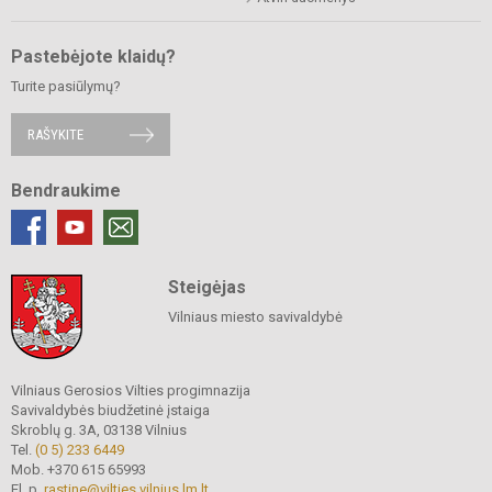
Pastebėjote klaidų?
Turite pasiūlymų?
RAŠYKITE
Bendraukime
Steigėjas
Vilniaus miesto savivaldybė
Vilniaus Gerosios Vilties progimnazija
Savivaldybės biudžetinė įstaiga
Skroblų g. 3A, 03138 Vilnius
Tel.
(0 5) 233 6449
Mob. +370 615 65993
El. p.
rastine@vilties.vilnius.lm.lt