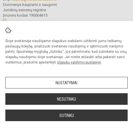
Duomenys kaupiami ir saugomi
Juridinių asmenų registre
Įmonės kodas 190004615
© 2023 Vilniaus Gerosios Vilties progimnazija. Visos teisės saugomos.
Šioje svetainėje naudojame slapukus siekdami užtikrinti jums teikiamų
Kopijuoti turinį be raštiško progimnazijos administracijos sutikimo griežtai
draudžiama.
paslaugų kokybę, analizuoti svetainės naudojimą ir optimizuoti naršymo
patirtį. Spustelėję mygtuką „Sutinku“, jūs patvirtinate, kad sutinkate su visų
Prieinamumo paraiška
Slapukų valdymas
slapukų naudojimu šioje svetainėje. Jei norite atšaukti arba pakeisti savo
sutikimus, prašome apsilankyti
slapukų valdymo puslapyje
.
Sumanus būdas atnaujinti
mokyklos interneto
svetainę
NUSTATYMAI
NESUTINKU
SUTINKU