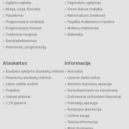
Ugdymo aplinka
Pagrindinis ugdymas
Misija, vizija, filosofija
Visos dienos mokykla
Pasiekimai
Neformalusis švietimas
Progimnazijos simboliai
Pagalba mokiniams ir tėvams
Progimnazijos himnas
Mokinių maitinimas
Tradiciniai renginiai
Biblioteka
Bendradarbiavimas
Priėmimas į progimnaziją
Ataskaitos
Informacija
Biudžeto vykdymo ataskaitų rinkiniai
Nuorodos
Finansinių ataskaitų rinkiniai
Laisvos darbo vietos
Lėšos veiklai viešinti
Asmens duomenų apsauga
Projektai
Konsultavimasis su visuomene
Viešieji pirkimai
Dažniausiai užduodami klausimai
1,2% parama
Pranešėjų apsauga
Korupcijos prevencija
Civilinė sauga
Teisinė informacija
Atviri duomenys