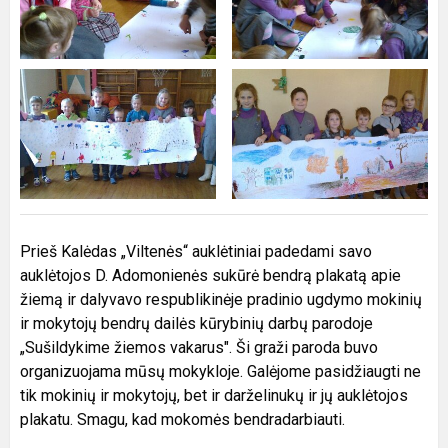
Prieš Kalėdas „Viltenės“ auklėtiniai padedami savo
auklėtojos D. Adomonienės sukūrė bendrą plakatą apie
žiemą ir dalyvavo respublikinėje pradinio ugdymo mokinių
ir mokytojų bendrų dailės kūrybinių darbų parodoje
„Sušildykime žiemos vakarus". Ši graži paroda buvo
organizuojama mūsų mokykloje. Galėjome pasidžiaugti ne
tik mokinių ir mokytojų, bet ir darželinukų ir jų auklėtojos
plakatu. Smagu, kad mokomės bendradarbiauti.