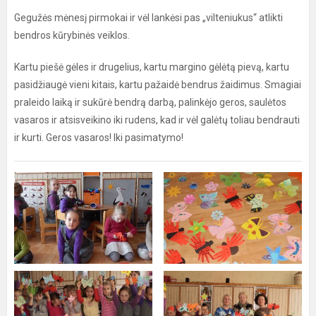
Gegužės mėnesį pirmokai ir vėl lankėsi pas „vilteniukus“ atlikti
bendros kūrybinės veiklos.
Kartu piešė gėles ir drugelius, kartu margino gėlėtą pievą, kartu
pasidžiaugė vieni kitais, kartu pažaidė bendrus žaidimus. Smagiai
praleido laiką ir sukūrė bendrą darbą, palinkėjo geros, saulėtos
vasaros ir atsisveikino iki rudens, kad ir vėl galėtų toliau bendrauti
ir kurti. Geros vasaros! Iki pasimatymo!