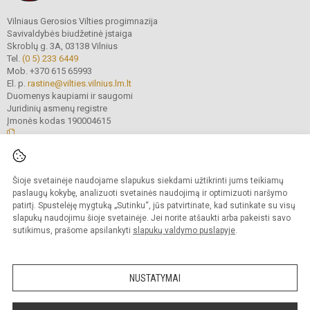
Vilniaus Gerosios Vilties progimnazija
Savivaldybės biudžetinė įstaiga
Skroblų g. 3A, 03138 Vilnius
Tel.
(0 5) 233 6449
Mob. +370 615 65993
El. p.
rastine@vilties.vilnius.lm.lt
Duomenys kaupiami ir saugomi
Juridinių asmenų registre
Įmonės kodas 190004615
© 2023 Vilniaus Gerosios Vilties progimnazija. Visos teisės saugomos.
Šioje svetainėje naudojame slapukus siekdami užtikrinti jums teikiamų
Kopijuoti turinį be raštiško progimnazijos administracijos sutikimo griežtai
draudžiama.
paslaugų kokybę, analizuoti svetainės naudojimą ir optimizuoti naršymo
patirtį. Spustelėję mygtuką „Sutinku“, jūs patvirtinate, kad sutinkate su visų
Prieinamumo paraiška
Slapukų valdymas
slapukų naudojimu šioje svetainėje. Jei norite atšaukti arba pakeisti savo
sutikimus, prašome apsilankyti
slapukų valdymo puslapyje
.
Sumanus būdas atnaujinti
mokyklos interneto
svetainę
NUSTATYMAI