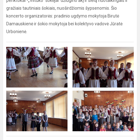
penktokai -„Viltuko" šokėjai džiugino akį ir sielą nuotaikingais ir
gražiais tautiniais šokiais, nuoširdžiomis šypsenomis. Šio
koncerto organizatorės: pradinio ugdymo mokytoja Birutė
Damauskienė ir šokio mokytoja bei kolektyvo vadovė Jūratė
Urbonienė.