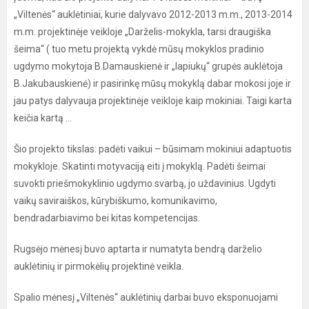
„Viltenės“ auklėtiniai, kurie dalyvavo 2012-2013 m.m., 2013-2014
m.m. projektinėje veikloje „Darželis-mokykla, tarsi draugiška
šeima“ ( tuo metu projektą vykdė mūsų mokyklos pradinio
ugdymo mokytoja B.Damauskienė ir „lapiukų“ grupės auklėtoja
B.Jakubauskienė) ir pasirinkę mūsų mokyklą dabar mokosi joje ir
jau patys dalyvauja projektinėje veikloje kaip mokiniai. Taigi karta
keičia kartą ...
Šio projekto tikslas: padėti vaikui – būsimam mokiniui adaptuotis
mokykloje. Skatinti motyvaciją eiti į mokyklą. Padėti šeimai
suvokti priešmokyklinio ugdymo svarbą, jo uždavinius. Ugdyti
vaikų saviraiškos, kūrybiškumo, komunikavimo,
bendradarbiavimo bei kitas kompetencijas.
Rugsėjo mėnesį buvo aptarta ir numatyta bendrą darželio
auklėtinių ir pirmokėlių projektinė veikla.
Spalio mėnesį „Viltenės“ auklėtinių darbai buvo eksponuojami