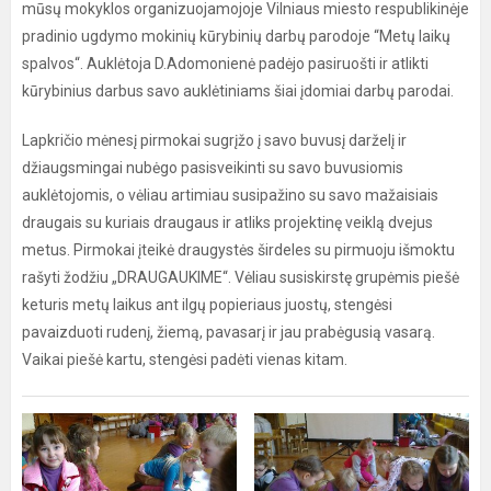
mūsų mokyklos organizuojamojoje Vilniaus miesto respublikinėje
pradinio ugdymo mokinių kūrybinių darbų parodoje “Metų laikų
spalvos“. Auklėtoja D.Adomonienė padėjo pasiruošti ir atlikti
kūrybinius darbus savo auklėtiniams šiai įdomiai darbų parodai.
Lapkričio mėnesį pirmokai sugrįžo į savo buvusį darželį ir
džiaugsmingai nubėgo pasisveikinti su savo buvusiomis
auklėtojomis, o vėliau artimiau susipažino su savo mažaisiais
draugais su kuriais draugaus ir atliks projektinę veiklą dvejus
metus. Pirmokai įteikė draugystės širdeles su pirmuoju išmoktu
rašyti žodžiu „DRAUGAUKIME“. Vėliau susiskirstę grupėmis piešė
keturis metų laikus ant ilgų popieriaus juostų, stengėsi
pavaizduoti rudenį, žiemą, pavasarį ir jau prabėgusią vasarą.
Vaikai piešė kartu, stengėsi padėti vienas kitam.