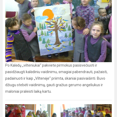
Po Kalėdų „vilteniukai“ pakvietė pirmokus pasisvečiuoti ir
pasidžiaugti kalėdiniu vaidinimu, smagiai pabendrauti, pažaisti,
padainuoti ir kaip „Viltenėje“ priimta, skaniai pasivaišinti. Buvo
džiugu stebėti vaidinimą, gauti gražius gerumo angeliukus ir
maloniai praleisti laiką kartu.