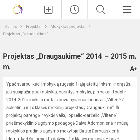
Paieška
Men
Titulinis
Projektai
Mokyklos projektai
Projektas „Draugaukime“
Projektas „Draugaukime“ 2014 – 2015 m.
m.
Ypač svarbu, kad į mokyklą rugsėjo 1-ąją ateitų linksmi ir drąsūs,
jau susipažinę su mokykla, norintys mokytis, pirmokai. Todėl ir
2014-2015 mokslo metais buvo tęsiamas bendras „Viltenės“
auklėtinių ir 1c klasės mokinių projektas „Draugaukime“. Ši
projektą parengė ir vykdė vaikų lopšelio-darželio „Viltenė“
priešmokyklinio ugdymo pedagogė Daiva Adomonienė ir mūsų
mokyklos pradinio ugdymo mokytoja Birutė Damauskienė.
Įdomu, kad šio projekto dalyviai 1 c klasės mokiniai – buvę