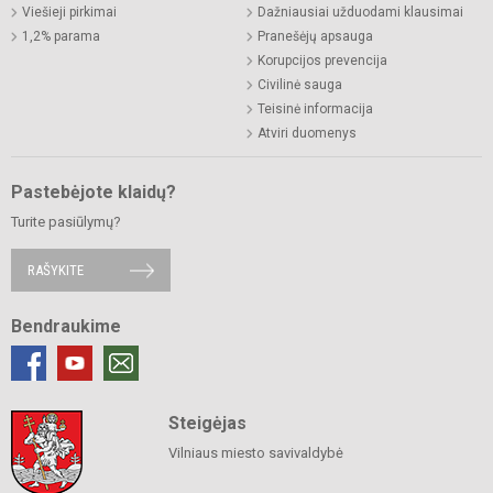
Viešieji pirkimai
Dažniausiai užduodami klausimai
1,2% parama
Pranešėjų apsauga
Korupcijos prevencija
Civilinė sauga
Teisinė informacija
Atviri duomenys
Pastebėjote klaidų?
Turite pasiūlymų?
RAŠYKITE
Bendraukime
Steigėjas
Vilniaus miesto savivaldybė