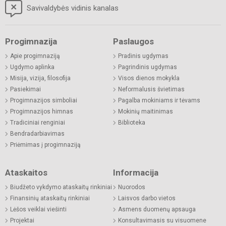
Savivaldybės vidinis kanalas
Progimnazija
Paslaugos
Apie progimnaziją
Pradinis ugdymas
Ugdymo aplinka
Pagrindinis ugdymas
Misija, vizija, filosofija
Visos dienos mokykla
Pasiekimai
Neformalusis švietimas
Progimnazijos simboliai
Pagalba mokiniams ir tėvams
Progimnazijos himnas
Mokinių maitinimas
Tradiciniai renginiai
Biblioteka
Bendradarbiavimas
Priėmimas į progimnaziją
Ataskaitos
Informacija
Biudžeto vykdymo ataskaitų rinkiniai
Nuorodos
Finansinių ataskaitų rinkiniai
Laisvos darbo vietos
Lėšos veiklai viešinti
Asmens duomenų apsauga
Projektai
Konsultavimasis su visuomene