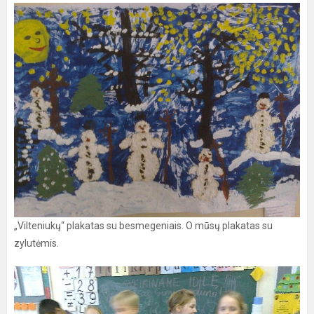
„Vilteniukų“ plakatas su besmegeniais. O mūsų plakatas su
zylutėmis.