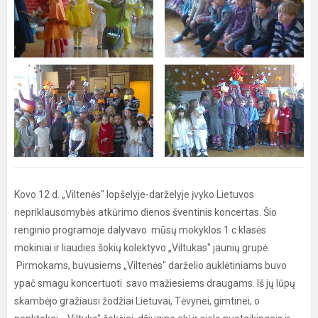
Kovo 12 d. „Viltenės" lopšelyje-darželyje įvyko Lietuvos
nepriklausomybės atkūrimo dienos šventinis koncertas. Šio
renginio programoje dalyvavo mūsų mokyklos 1 c klasės
mokiniai ir liaudies šokių kolektyvo „Viltukas" jaunių grupė.
Pirmokams, buvusiems „Viltenės" darželio auklėtiniams buvo
ypač smagu koncertuoti savo mažiesiems draugams. Iš jų lūpų
skambėjo gražiausi žodžiai Lietuvai, Tėvynei, gimtinei, o