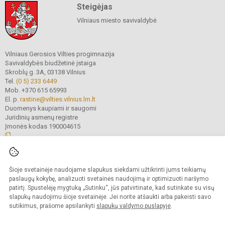
Steigėjas
Vilniaus miesto savivaldybė
Vilniaus Gerosios Vilties progimnazija
Savivaldybės biudžetinė įstaiga
Skroblų g. 3A, 03138 Vilnius
Tel.
(0 5) 233 6449
Mob. +370 615 65993
El. p.
rastine@vilties.vilnius.lm.lt
Duomenys kaupiami ir saugomi
Juridinių asmenų registre
Įmonės kodas 190004615
© 2023 Vilniaus Gerosios Vilties progimnazija. Visos teisės saugomos.
Šioje svetainėje naudojame slapukus siekdami užtikrinti jums teikiamų
Kopijuoti turinį be raštiško progimnazijos administracijos sutikimo griežtai
draudžiama.
paslaugų kokybę, analizuoti svetainės naudojimą ir optimizuoti naršymo
patirtį. Spustelėję mygtuką „Sutinku“, jūs patvirtinate, kad sutinkate su visų
Prieinamumo paraiška
Slapukų valdymas
slapukų naudojimu šioje svetainėje. Jei norite atšaukti arba pakeisti savo
sutikimus, prašome apsilankyti
slapukų valdymo puslapyje
.
Sumanus būdas atnaujinti
mokyklos interneto
svetainę