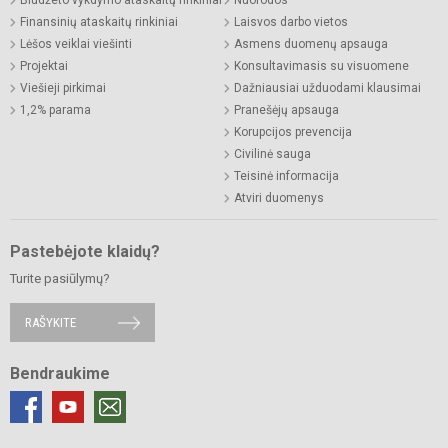
Biudžeto vykdymo ataskaitų rinkiniai
Nuorodos
Finansinių ataskaitų rinkiniai
Laisvos darbo vietos
Lėšos veiklai viešinti
Asmens duomenų apsauga
Projektai
Konsultavimasis su visuomene
Viešieji pirkimai
Dažniausiai užduodami klausimai
1,2% parama
Pranešėjų apsauga
Korupcijos prevencija
Civilinė sauga
Teisinė informacija
Atviri duomenys
Pastebėjote klaidų?
Turite pasiūlymų?
RAŠYKITE
Bendraukime