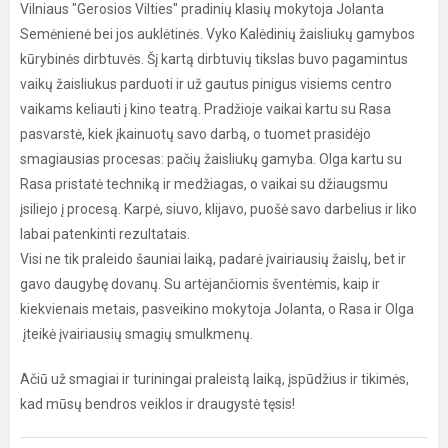
Vilniaus "Gerosios Vilties" pradinių klasių mokytoja Jolanta
Semėnienė bei jos auklėtinės. Vyko Kalėdinių žaisliukų gamybos
kūrybinės dirbtuvės. Šį kartą dirbtuvių tikslas buvo pagamintus
vaikų žaisliukus parduoti ir už gautus pinigus visiems centro
vaikams keliauti į kino teatrą. Pradžioje vaikai kartu su Rasa
pasvarstė, kiek įkainuotų savo darbą, o tuomet prasidėjo
smagiausias procesas: pačių žaisliukų gamyba. Olga kartu su
Rasa pristatė techniką ir medžiagas, o vaikai su džiaugsmu
įsiliejo į procesą. Karpė, siuvo, klijavo, puošė savo darbelius ir liko
labai patenkinti rezultatais.
Visi ne tik praleido šauniai laiką, padarė įvairiausių žaislų, bet ir
gavo daugybę dovanų. Su artėjančiomis šventėmis, kaip ir
kiekvienais metais, pasveikino mokytoja Jolanta, o Rasa ir Olga
įteikė įvairiausių smagių smulkmenų.
Ačiū už smagiai ir turiningai praleistą laiką, įspūdžius ir tikimės,
kad mūsų bendros veiklos ir draugystė tęsis!