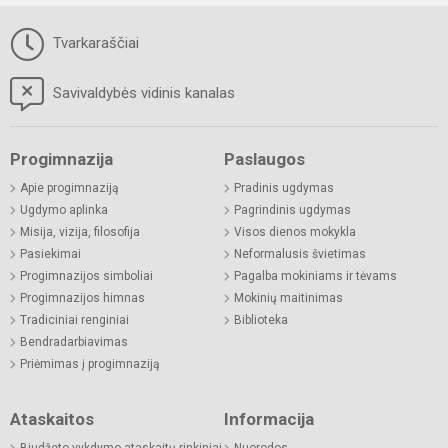
Tvarkaraščiai
Savivaldybės vidinis kanalas
Progimnazija
Paslaugos
Apie progimnaziją
Pradinis ugdymas
Ugdymo aplinka
Pagrindinis ugdymas
Misija, vizija, filosofija
Visos dienos mokykla
Pasiekimai
Neformalusis švietimas
Progimnazijos simboliai
Pagalba mokiniams ir tėvams
Progimnazijos himnas
Mokinių maitinimas
Tradiciniai renginiai
Biblioteka
Bendradarbiavimas
Priėmimas į progimnaziją
Ataskaitos
Informacija