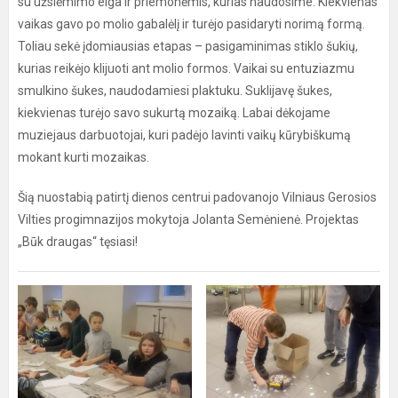
su užsiėmimo eiga ir priemonėmis, kurias naudosime. Kiekvienas
vaikas gavo po molio gabalėlį ir turėjo pasidaryti norimą formą.
Toliau sekė įdomiausias etapas – pasigaminimas stiklo šukių,
kurias reikėjo klijuoti ant molio formos. Vaikai su entuziazmu
smulkino šukes, naudodamiesi plaktuku. Suklijavę šukes,
kiekvienas turėjo savo sukurtą mozaiką. Labai dėkojame
muziejaus darbuotojai, kuri padėjo lavinti vaikų kūrybiškumą
mokant kurti mozaikas.
Šią nuostabią patirtį dienos centrui padovanojo Vilniaus Gerosios
Vilties progimnazijos mokytoja Jolanta Semėnienė. Projektas
„Būk draugas“ tęsiasi!