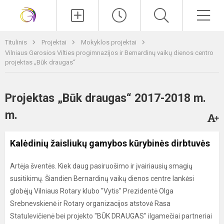
Paieška
Men
Titulinis
Projektai
Mokyklos projektai
Vilniaus Gerosios Vilties progimnazijos ir Bernardinų vaikų dienos centro
projektas „Būk draugas“
Projektas „Būk draugas“ 2017-2018 m.
m.
Kalėdinių žaisliukų gamybos kūrybinės dirbtuvės
Artėja šventės. Kiek daug pasiruošimo ir įvairiausių smagių
susitikimų. Šiandien Bernardinų vaikų dienos centre lankėsi
globėjų Vilniaus Rotary klubo "Vytis" Prezidentė Olga
Srebnevskienė ir Rotary organizacijos atstovė Rasa
Statulevičienė bei projekto "BŪK DRAUGAS" ilgamečiai partneriai