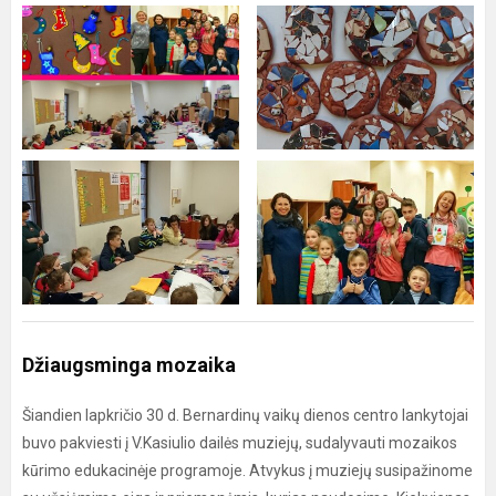
Džiaugsminga mozaika
Šiandien lapkričio 30 d. Bernardinų vaikų dienos centro lankytojai
buvo pakviesti į V.Kasiulio dailės muziejų, sudalyvauti mozaikos
kūrimo edukacinėje programoje. Atvykus į muziejų susipažinome