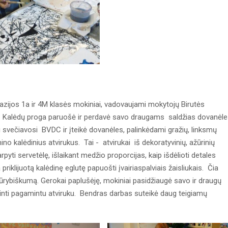
nazijos 1a ir 4M klasės mokiniai, vadovaujami mokytojų Birutės
v. Kalėdų proga paruošė ir perdavė savo draugams saldžias dovanėl
i svečiavosi BVDC ir įteikė dovanėles, palinkėdami gražių, linksmų
o kalėdinius atvirukus. Tai - atvirukai iš dekoratyvinių, ažūrinių
pyti servetėlę, išlaikant medžio proporcijas, kaip išdėlioti detales
a priklijuotą kalėdinę eglutę papuošti įvairiaspalviais žaisliukais. Čia
rybiškumą. Gerokai paplušėję, mokiniai pasidžiaugė savo ir draugų
uginti pagamintu atviruku. Bendras darbas suteikė daug teigiamų