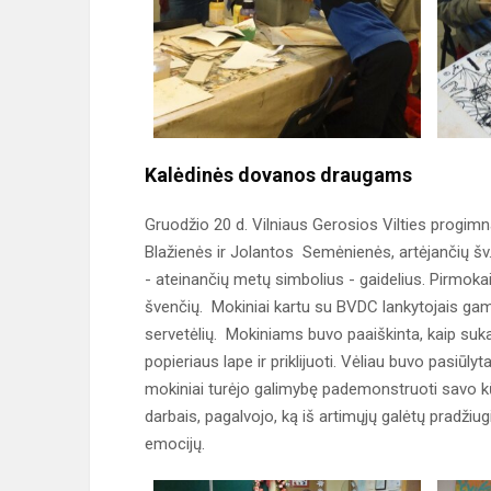
Kalėdinės dovanos draugams
Gruodžio 20 d. Vilniaus Gerosios Vilties progim
Blažienės ir Jolantos Semėnienės, artėjančių š
- ateinančių metų simbolius - gaidelius. Pirmoka
švenčių. Mokiniai kartu su BVDC lankytojais gamin
servetėlių. Mokiniams buvo paaiškinta, kaip sukar
popieriaus lape ir priklijuoti. Vėliau buvo pasiūlyt
mokiniai turėjo galimybę pademonstruoti savo kū
darbais, pagalvojo, ką iš artimųjų galėtų pradži
emocijų.