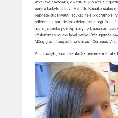
Atkeliavo pavasaris, o kartu su juo artėja ir gra
centro lankytojai buvo Vytauto Kasiulio dailės m
pakvietė sudalyvauti edukacinėje programoje "Šv.
reikšmes ir parodė kaip dekoruoti margučius. Išda
noriai įsitraukė į darbą, margino kiaušinius, juos
Užsiėmimas mums labai patiko! Džiaugėmės sav
Mūsų graži draugystė su Vilniaus Gerosios Vilti
Ačiū mokytojoms Jolantai Semėnienei ir Birutei 