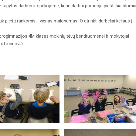
 tapytus darbus ir spėliojome, kurie darbai parodoje piešti šia įdomi
k piešti rankomis - vienas malonumas! O atrinkti darbeliai keliaus į
s progimnazijos 4M klasės mokinių tėvų bendruomenei ir mokytojai
i Liminovič.