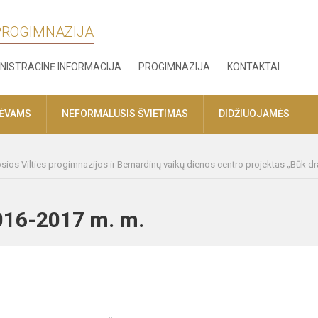
 PROGIMNAZIJA
NISTRACINĖ INFORMACIJA
PROGIMNAZIJA
KONTAKTAI
TĖVAMS
NEFORMALUSIS ŠVIETIMAS
DIDŽIUOJAMĖS
osios Vilties progimnazijos ir Bernardinų vaikų dienos centro projektas „Būk d
 2016-2017 m. m.