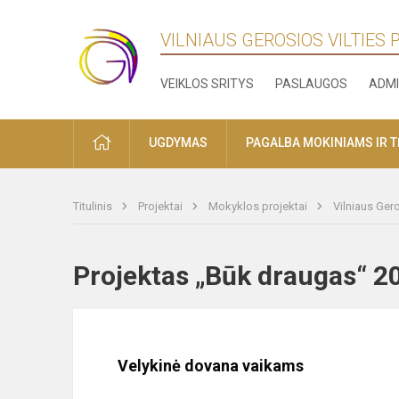
VILNIAUS GEROSIOS VILTIES
VEIKLOS SRITYS
PASLAUGOS
ADMI
PRADŽIA
UGDYMAS
PAGALBA MOKINIAMS IR 
Titulinis
Projektai
Mokyklos projektai
Vilniaus Ger
Projektas „Būk draugas“
Velykinė dovana vaikams