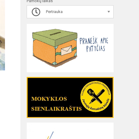
Pamokų laikas
Pertrauka