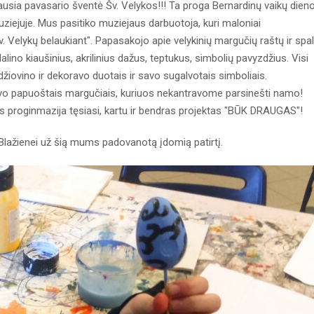
žiausia pavasario šventė Šv. Velykos!!! Ta proga Bernardinų vaikų dien
uziejuje. Mus pasitiko muziejaus darbuotoja, kuri maloniai
 Velykų belaukiant". Papasakojo apie velykinių margučių raštų ir spa
lino kiaušinius, akrilinius dažus, teptukus, simbolių pavyzdžius. Visi
 džiovino ir dekoravo duotais ir savo sugalvotais simboliais.
o papuoštais margučiais, kuriuos nekantravome parsinešti namo!
es proginmazija tęsiasi, kartu ir bendras projektas "BŪK DRAUGAS"!
Blažienei už šią mums padovanotą įdomią patirtį.