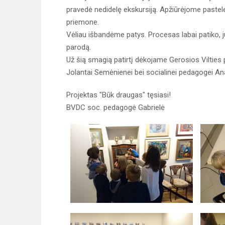
pravedė nedidelę ekskursiją. Apžiūrėjome pastele
priemone.
Vėliau išbandėme patys. Procesas labai patiko, ju
parodą.
Už šią smagią patirtį dėkojame Gerosios Viltie
Jolantai Semėnienei bei socialinei pedagogei Ana
Projektas "Būk draugas" tęsiasi!
BVDC soc. pedagogė Gabrielė