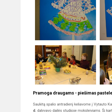
Pramoga draugams - piešimas pastele 
Saulėtą spalio antradienį keliavome į Vytauto Ka
d.
dalyvavo dailės studijoje moksleiviams. Šį ka