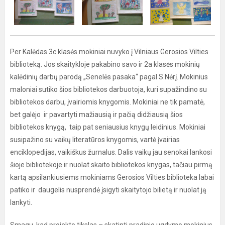
Per Kalėdas 3c klasės mokiniai nuvyko į Vilniaus Gerosios Vilties
biblioteką. Jos skaitykloje pakabino savo ir 2a klasės mokinių
kalėdinių darbų parodą „Senelės pasaka“ pagal S.Nėrį. Mokinius
maloniai sutiko šios bibliotekos darbuotoja, kuri supažindino su
bibliotekos darbu, įvairiomis knygomis. Mokiniai ne tik pamatė,
bet galėjo ir pavartyti mažiausią ir pačią didžiausią šios
bibliotekos knygą, taip pat seniausius knygų leidinius. Mokiniai
susipažino su vaikų literatūros knygomis, vartė įvairias
enciklopedijas, vaikiškus žurnalus. Dalis vaikų jau senokai lankosi
šioje bibliotekoje ir nuolat skaito bibliotekos knygas, tačiau pirmą
kartą apsilankiusiems mokiniams Gerosios Vilties biblioteka labai
patiko ir daugelis nusprendė įsigyti skaitytojo bilietą ir nuolat ją
lankyti.
Smagu, kad projekto tikslas – skatinti pradinio ugdymo mokinius