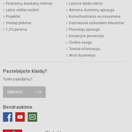
Finansinių ataskaitų rinkiniai
Laisvos darbo vietos
Lėšos veiklai viešinti
Asmens duomenų apsauga
Projektai
Konsultavimasis su visuomene
Viešieji pirkimai
Dažniausiai užduodami klausimai
1,2% parama
Pranešėjų apsauga
Korupcijos prevencija
Civilinė sauga
Teisinė informacija
Atviri duomenys
Pastebėjote klaidų?
Turite pasiūlymų?
RAŠYKITE
Bendraukime