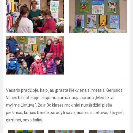
Vasario pradžioje, kaip jau įprasta kiekvienais metais, Gerosios
Vilties bibliotekoje eksponuojama nauja paroda „Mes tikrai
mylime Lietuvą“. 2a ir 3c klasės mokiniai nuoširdžiai piešė
piešinius, kuriais bandė parodyti savo jausmus Lietuvai, Tėvynei,
gimtinei, savo šaliai.