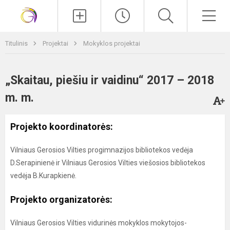
Paieška
Men
Titulinis
Projektai
Mokyklos projektai
„Skaitau, piešiu ir vaidinu“ 2017 – 2018
m. m.
Projekto koordinatorės:
Vilniaus Gerosios Vilties progimnazijos bibliotekos vedėja
D.Serapinienė ir Vilniaus Gerosios Vilties viešosios bibliotekos
vedėja B.Kurapkienė.
Projekto organizatorės:
Vilniaus Gerosios Vilties vidurinės mokyklos mokytojos-