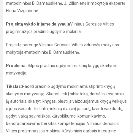
metodininkės B. Damauskienė, J. Žilionienė ir mokytoja ekspertė
Elona Vizgirdienė.
Projektą vykdo ir jame dalyvauja
Vilniaus Gerosios Vilties
progimnazijos pradinio ugdymo mokiniai.
Projektą parengė Vilniaus Gerosios Vilties vidurinės mokyklos
mokytoja-metodininkė B. Damauskienė.
Problema:
Silpna pradinio ugdymo mokinių knygų skaitymo
motyvacija.
Tikslas:
Padėti pradinio ugdymo mokiniams stiprinti knygų
skaitymo motyvaciją. Skatinti eiti į biblioteką, domėtis knygomis,
jų autoriais, skaityti knygas, piešti įsivaizduojamus knygų veikėjus
ir juos vaidinti. Turtinti mokinių dvasinį pasaulį, lavinti vaizduotę,
ugdyti vaikų saviraiškos, kūrybiškumo, komunikavimo,
bendradarbiavimo bei kitas kompetencijas. Vilniaus Gerosios
Vilties progimnazijos mokiniai kūrybiniais darbais ir teatrine