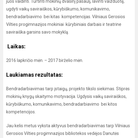
juos vaidinti. Turtinti mokinių dvasinį pasaulį, lavinti vaizduotę,
ugdyti vaikų saviraiškos, kūrybiškumo, komunikavimo,
bendradarbiavimo bei kitas kompetencijas. Vilniaus Gerosios
Vilties progimnazijos mokiniai kūrybiniais darbais ir teatrine
saviraiška garsins savo mokyklą.
Laikas:
2016 lapkričio mėn. – 2017 birželio mėn.
Laukiamas rezultatas:
Bendradarbiavimas tarp įstaigų, projekto tikslo siekimas. Stiprės
mokinių knygų skaitymo motyvacija. Ugdysis vaikų saviraiškos,
kūrybiškumo, komunikavimo, bendradarbiavimo bei kitos
kompetencijos.
Jau kelis metus vyksta aktyvus bendradarbiavimas tarp Vilniaus
Gerosios Vilties progimnazijos bibliotekos vedėjos Danutės