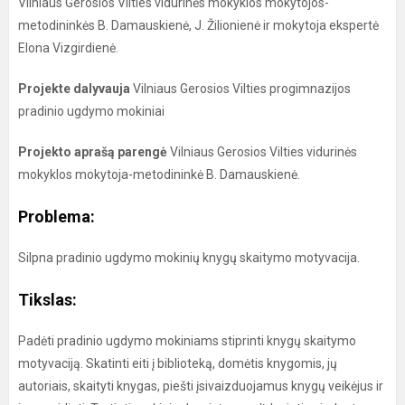
Vilniaus Gerosios Vilties vidurinės mokyklos mokytojos-
metodininkės B. Damauskienė, J. Žilionienė ir mokytoja ekspertė
Elona Vizgirdienė.
Projekte dalyvauja
Vilniaus Gerosios Vilties progimnazijos
pradinio ugdymo mokiniai
Projekto aprašą parengė
Vilniaus Gerosios Vilties vidurinės
mokyklos mokytoja-metodininkė B. Damauskienė.
Problema:
Silpna pradinio ugdymo mokinių knygų skaitymo motyvacija.
Tikslas:
Padėti pradinio ugdymo mokiniams stiprinti knygų skaitymo
motyvaciją. Skatinti eiti į biblioteką, domėtis knygomis, jų
autoriais, skaityti knygas, piešti įsivaizduojamus knygų veikėjus ir