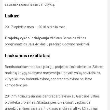
saviraiška garsins savo mokyklą.
Laikas:
2017 lapkričio mėn. – 2018 birželio mėn.
Projektą vykdo ir dalyvauja
Vilniaus Gerosios Vilties
progimnazijos 3a ir 4c klasių pradinio ugdymo mokiniai.
Laukiamas rezultatas:
Bendradarbiavimas tarp įstaigų, projekto tikslo siekimas. Stiprės
mokinių knygų skaitymo motyvacija. Ugdysis vaikų saviraiškos,
kūrybiškumo, komunikavimo, bendradarbiavimo bei kitos
kompetencijos.
2017 m. toliau tęsiamas bendradarbiavimo su Gerosios Vilties
biblioteka projektas „Skaitau, piešiu, vaidinu“. Lapkričio ir
gruodžio mėnesiais 3 a ir 4 c klasės mokiniai atliko kūrybinius