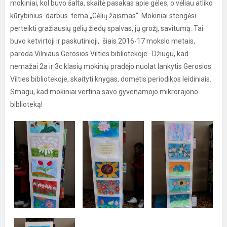
mokiniai, kol buvo šalta, skaitė pasakas apie gėles, o vėliau atliko
kūrybinius darbus tema „Gėlių žaismas“. Mokiniai stengėsi
perteikti gražiausių gėlių žiedų spalvas, jų grožį, savitumą. Tai
buvo ketvirtoji ir paskutinioji, šiais 2016-17 mokslo metais,
paroda Vilniaus Gerosios Vilties bibliotekoje. Džiugu, kad
nemažai 2a ir 3c klasių mokinių pradėjo nuolat lankytis Gerosios
Vilties bibliotekoje, skaityti knygas, domėtis periodikos leidiniais.
Smagu, kad mokiniai vertina savo gyvenamojo mikrorajono
biblioteką!