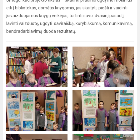
eiti į bibliotekas, domėtis knygomis, jas skaityti, piešti ir vaidinti
įsivaizduojamus knygų veikėjus, turtinti savo dvasinį pasaulį,
lavinti vaizduotę, ugdyti saviraišką, kūrybiškumą, komunikavimą,
bendradarbiavimą duoda rezultatų.