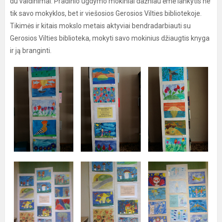
du vaidinimai. Pradinio ugdymo mokiniai dažniau ėmė lankytis ne
tik savo mokyklos, bet ir viešosios Gerosios Vilties bibliotekoje.
Tikimės ir kitais mokslo metais aktyviai bendradarbiauti su
Gerosios Vilties biblioteka, mokyti savo mokinius džiaugtis knyga
ir ją branginti.