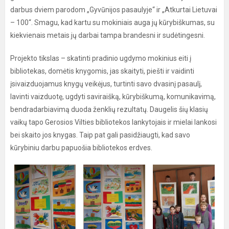
darbus dviem parodom „Gyvūnijos pasaulyje“ ir „Atkurtai Lietuvai
– 100“. Smagu, kad kartu su mokiniais auga jų kūrybiškumas, su
kiekvienais metais jų darbai tampa brandesni ir sudėtingesni.
Projekto tikslas – skatinti pradinio ugdymo mokinius eiti į
bibliotekas, domėtis knygomis, jas skaityti, piešti ir vaidinti
įsivaizduojamus knygų veikėjus, turtinti savo dvasinį pasaulį,
lavinti vaizduotę, ugdyti saviraišką, kūrybiškumą, komunikavimą,
bendradarbiavimą duoda ženklių rezultatų. Daugelis šių klasių
vaikų tapo Gerosios Vilties bibliotekos lankytojais ir mielai lankosi
bei skaito jos knygas. Taip pat gali pasidžiaugti, kad savo
kūrybiniu darbu papuošia bibliotekos erdves.