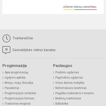
Tvarkaraščiai
Savivaldybės vidinis kanalas
Progimnazija
Paslaugos
Apie progimnaziją
Pradinis ugdymas
Ugdymo aplinka
Pagrindinis ugdymas
Misija, vizija, filosofija
Visos dienos mokykla
Pasiekimai
Neformalusis švietimas
Progimnazijos simboliai
Pagalba mokiniams ir tėvams
Progimnazijos himnas
Mokinių maitinimas
Tradiciniai renginiai
Biblioteka