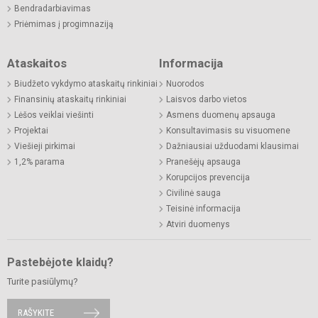
Bendradarbiavimas
Priėmimas į progimnaziją
Ataskaitos
Informacija
Biudžeto vykdymo ataskaitų rinkiniai
Nuorodos
Finansinių ataskaitų rinkiniai
Laisvos darbo vietos
Lėšos veiklai viešinti
Asmens duomenų apsauga
Projektai
Konsultavimasis su visuomene
Viešieji pirkimai
Dažniausiai užduodami klausimai
1,2% parama
Pranešėjų apsauga
Korupcijos prevencija
Civilinė sauga
Teisinė informacija
Atviri duomenys
Pastebėjote klaidų?
Turite pasiūlymų?
RAŠYKITE