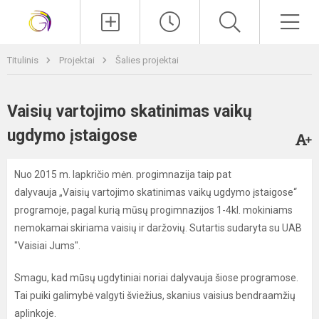
Paieška
Men
Titulinis
Projektai
Šalies projektai
Vaisių vartojimo skatinimas vaikų
ugdymo įstaigose
Nuo 2015 m. lapkričio mėn. progimnazija taip pat
dalyvauja „Vaisių vartojimo skatinimas vaikų ugdymo įstaigose“
programoje, pagal kurią mūsų progimnazijos 1-4kl. mokiniams
nemokamai skiriama vaisių ir daržovių. Sutartis sudaryta su UAB
"Vaisiai Jums".
Smagu, kad mūsų ugdytiniai noriai dalyvauja šiose programose.
Tai puiki galimybė valgyti šviežius, skanius vaisius bendraamžių
aplinkoje.