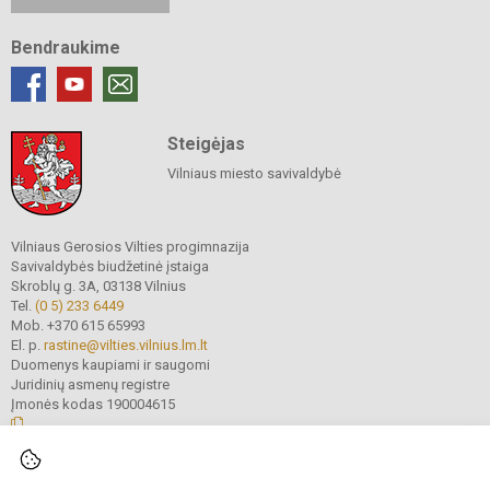
Bendraukime
Steigėjas
Vilniaus miesto savivaldybė
Vilniaus Gerosios Vilties progimnazija
Savivaldybės biudžetinė įstaiga
Skroblų g. 3A, 03138 Vilnius
Tel.
(0 5) 233 6449
Mob. +370 615 65993
El. p.
rastine@vilties.vilnius.lm.lt
Duomenys kaupiami ir saugomi
Juridinių asmenų registre
Įmonės kodas 190004615
© 2023 Vilniaus Gerosios Vilties progimnazija. Visos teisės saugomos.