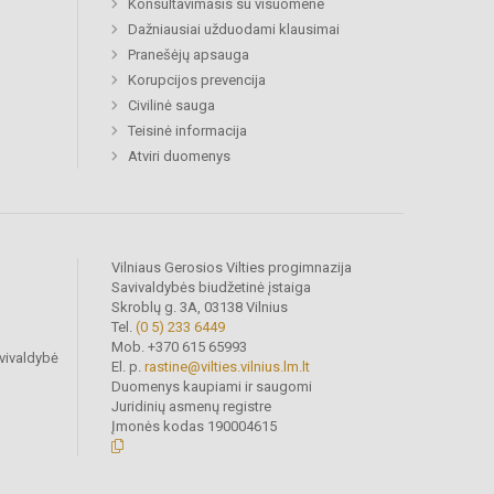
Konsultavimasis su visuomene
Dažniausiai užduodami klausimai
Pranešėjų apsauga
Korupcijos prevencija
Civilinė sauga
Teisinė informacija
Atviri duomenys
Vilniaus Gerosios Vilties progimnazija
Savivaldybės biudžetinė įstaiga
Skroblų g. 3A, 03138 Vilnius
Tel.
(0 5) 233 6449
Mob. +370 615 65993
vivaldybė
El. p.
rastine@vilties.vilnius.lm.lt
Duomenys kaupiami ir saugomi
Juridinių asmenų registre
Įmonės kodas 190004615