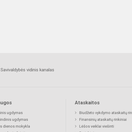
Savivaldybės vidinis kanalas
augos
Ataskaitos
inis ugdymas
Biudžeto vykdymo ataskaitų rin
indinis ugdymas
Finansinių ataskaitų rinkiniai
s dienos mokykla
Lėšos veiklai viešinti