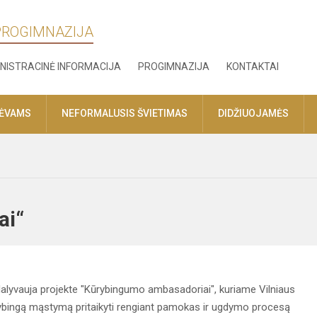
 PROGIMNAZIJA
NISTRACINĖ INFORMACIJA
PROGIMNAZIJA
KONTAKTAI
TĖVAMS
NEFORMALUSIS ŠVIETIMAS
DIDŽIUOJAMĖS
riai“
dalyvauja projekte "Kūrybingumo ambasadoriai", kuriame Vilniaus
rybingą mąstymą pritaikyti rengiant pamokas ir ugdymo procesą