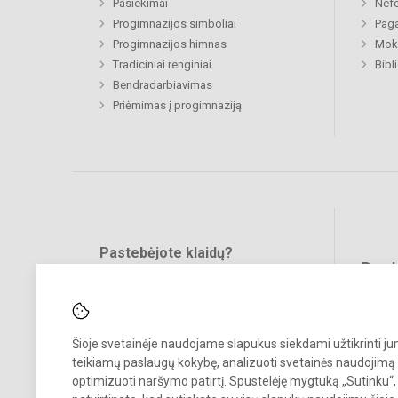
Pasiekimai
Nefo
Progimnazijos simboliai
Paga
Progimnazijos himnas
Moki
Tradiciniai renginiai
Bibl
Bendradarbiavimas
Priėmimas į progimnaziją
Pastebėjote klaidų?
Bend
Turite pasiūlymų?
RAŠYKITE
Šioje svetainėje naudojame slapukus siekdami užtikrinti j
teikiamų paslaugų kokybę, analizuoti svetainės naudojimą 
optimizuoti naršymo patirtį. Spustelėję mygtuką „Sutinku“,