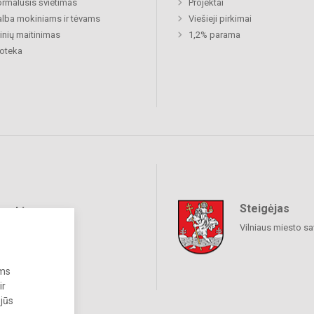
rmalusis švietimas
Projektai
lba mokiniams ir tėvams
Viešieji pirkimai
nių maitinimas
1,2% parama
ioteka
Steigėjas
raukime
Vilniaus miesto sa
ums
ir
 jūs