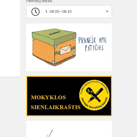
Pamokų laikas
1.
08.00—08.45