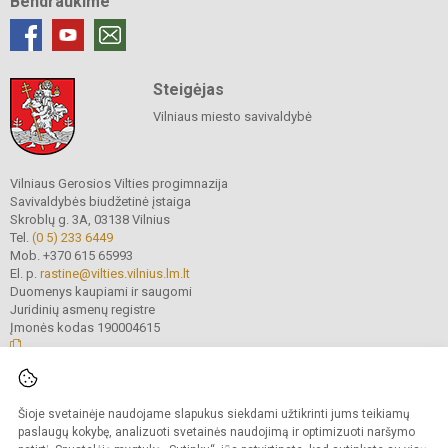
Bendraukime
Steigėjas
Vilniaus miesto savivaldybė
Vilniaus Gerosios Vilties progimnazija
Savivaldybės biudžetinė įstaiga
Skroblų g. 3A, 03138 Vilnius
Tel.
(0 5) 233 6449
Mob. +370 615 65993
El. p.
rastine@vilties.vilnius.lm.lt
Duomenys kaupiami ir saugomi
Juridinių asmenų registre
Įmonės kodas 190004615
© 2023 Vilniaus Gerosios Vilties progimnazija. Visos teisės saugomos.
Šioje svetainėje naudojame slapukus siekdami užtikrinti jums teikiamų
Kopijuoti turinį be raštiško progimnazijos administracijos sutikimo griežtai
draudžiama.
paslaugų kokybę, analizuoti svetainės naudojimą ir optimizuoti naršymo