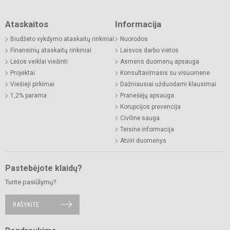
Ataskaitos
Informacija
Biudžeto vykdymo ataskaitų rinkiniai
Nuorodos
Finansinių ataskaitų rinkiniai
Laisvos darbo vietos
Lėšos veiklai viešinti
Asmens duomenų apsauga
Projektai
Konsultavimasis su visuomene
Viešieji pirkimai
Dažniausiai užduodami klausimai
1,2% parama
Pranešėjų apsauga
Korupcijos prevencija
Civilinė sauga
Teisinė informacija
Atviri duomenys
Pastebėjote klaidų?
Turite pasiūlymų?
RAŠYKITE