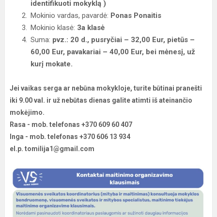
identifikuoti mokyklą )
Mokinio vardas, pavardė:
Ponas Ponaitis
Mokinio klasė:
3a klasė
Suma:
pvz.: 20 d., pusryčiai – 32,00 Eur, pietūs –
60,00 Eur, pavakariai – 40,00 Eur, bei mėnesį, už
kurį mokate.
Jei vaikas serga ar nebūna mokykloje, turite būtinai pranešti
iki 9.00 val. ir už nebūtas dienas galite atimti iš ateinančio
mokėjimo.
Rasa - mob. telefonas +370 609 60 407
Inga - mob. telefonas +370 606 13 934
el.p. tomilija1@gmail.com