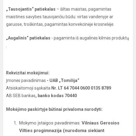
„Tausojantis“ patiekalas
– šiltas maistas, pagamintas
maistines savybes tausojančiu būdu: virtas vandenyje ar
garuose, troškintas, pagamintas konvekcinėje krosnelėje.
„Augalinis“ patiekalas
- pagaminta iš augalinės kilmės produktų
.
Rekvizitai mokėjimui:
Įmonės pavadinimas
- UAB „Tomilija“
Atsiskaitomoji sąskaita
Nr. LT 64 7044 0600 0135 8789
AB SEB bankas
, banko kodas 70440
Mokėjimo paskirtyje būtinai privaloma nurodyti:
Mokymo įstaigos pavadinimas:
Vilniaus Gerosios
Vilties progimnazija (nurodoma siekiant