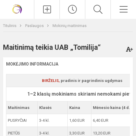
Paieška
Men
Titulinis
Paslaugos
Mokinių maitinimas
Maitinimą teikia UAB „Tomilija“
MOKĖJIMO INFORMACIJA
BIRŽELIS,
pradinis ir pagrindinis ugdymas
1–2 klasių mokiniams skiriami nemokami pietū
Maitinimas
Klasės
Kaina
Mėnesio kaina (4 d.)
PUSRYČIAI
3-4 kl.
1,60 EUR
6,40 EUR
PIETŪS
3-4 kl.
3,30 EUR
13,20 EUR