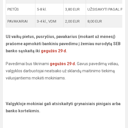
PIETŪS
5-8 kl.
3,80 EUR
UŽSISAKYTI PAGAL PORE
PAVAKARIAI
3-4 kl., VDM
2,00 EUR
8,00 EUR
Už vaikų pietus, pusryčius, pavakarius (mokant už mėnesį)
prašome apmokėti bankiniu pavedimu į žemiau nurodytą SEB
banko sąskaitą iki
gegužės 29 d.
Pavedimai bus tikrinami
gegužės 29 d.
Gavus pavedimą vėliau,
valgyklos darbuotojai neatsako už sklandų maitinimo tiekimą
vėluojantiems mokėti mokiniams.
Valgykloje mokiniai gali atsiskaityti grynaisiais pinigais arba
banko kortelėmis.