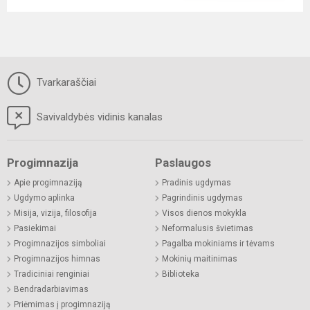
Tvarkaraščiai
Savivaldybės vidinis kanalas
Progimnazija
Paslaugos
Apie progimnaziją
Pradinis ugdymas
Ugdymo aplinka
Pagrindinis ugdymas
Misija, vizija, filosofija
Visos dienos mokykla
Pasiekimai
Neformalusis švietimas
Progimnazijos simboliai
Pagalba mokiniams ir tėvams
Progimnazijos himnas
Mokinių maitinimas
Tradiciniai renginiai
Biblioteka
Bendradarbiavimas
Priėmimas į progimnaziją