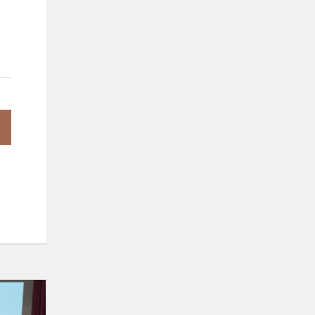
Dalyvaujamasis
biudžetas