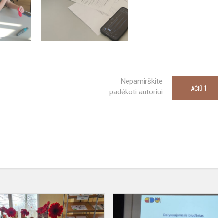
Nepamirškite
1
AČIŪ
padėkoti autoriui
Pi
diena