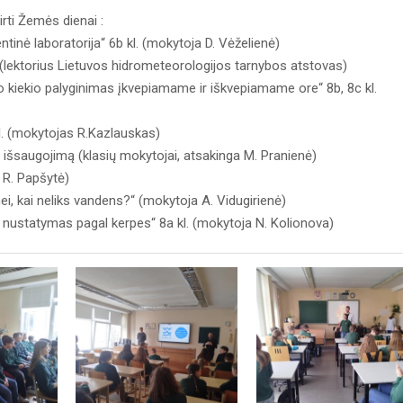
irti Žemės dienai :
inė laboratorija“ 6b kl. (mokytoja D. Vėželienė)
 (lektorius Lietuvos hidrometeorologijos tarnybos atstovas)
o kiekio palyginimas įkvepiamame ir iškvepiamame ore“ 8b, 8c kl.
. (mokytojas R.Kazlauskas)
saugojimą (klasių mokytojai, atsakinga M. Pranienė)
 R. Papšytė)
i, kai neliks vandens?“ (mokytoja A. Vidugirienė)
 nustatymas pagal kerpes“ 8a kl. (mokytoja N. Kolionova)