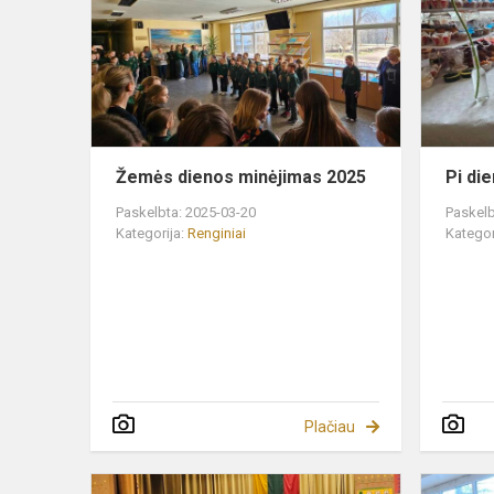
minėjimas
2025
Žemės dienos minėjimas 2025
Pi di
Paskelbta: 2025-03-20
Paskelb
Kategorija:
Renginiai
Kategor
Plačiau
Kovo