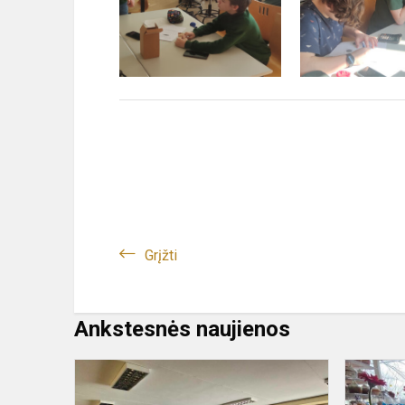
Grįžti
Ankstesnės naujienos
Žemės
dienos