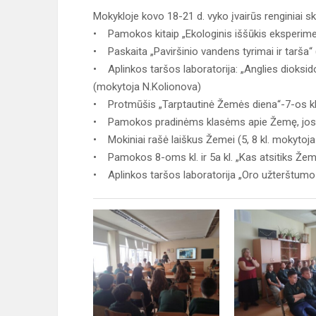
Mokykloje kovo 18-21 d. vyko įvairūs renginiai sk
• Pamokos kitaip „Ekologinis iššūkis eksperiment
• Paskaita „Paviršinio vandens tyrimai ir tarša“
• Aplinkos taršos laboratorija: „Anglies dioksid
(mokytoja N.Kolionova)
• Protmūšis „Tarptautinė Žemės diena“-7-os kl
• Pamokos pradinėms klasėms apie Žemę, jos iš
• Mokiniai rašė laiškus Žemei (5, 8 kl. mokytoja
• Pamokos 8-oms kl. ir 5a kl. „Kas atsitiks Žeme
• Aplinkos taršos laboratorija „Oro užterštumo