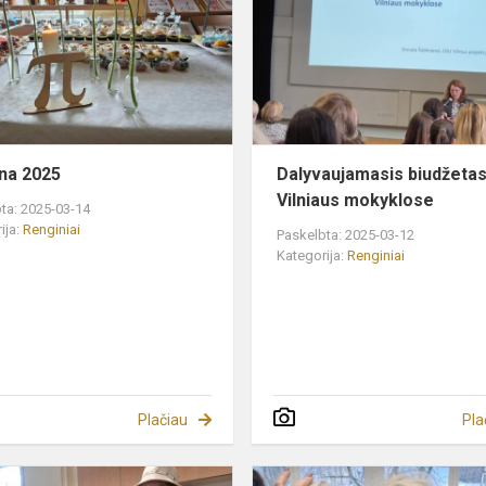
2025
ena 2025
Dalyvaujamasis biudžeta
Vilniaus mokyklose
ta: 2025-03-14
ija:
Renginiai
Paskelbta: 2025-03-12
Kategorija:
Renginiai
Plačiau
Pla
Kaziukas