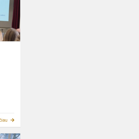
Vilniaus
mokyklose
s
čiau
Užgavėnės