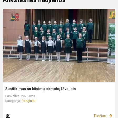
Ankstesnės naujienos
S
s
b
p
t
Susitikimas su būsimų pirmokų tėveliais
Paskelbta: 2025-02-13
Kategorija:
Renginiai
Plačiau