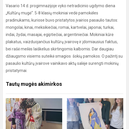
Vasario 14 d. progimnazijoje vyko netradicinio ugdymo diena
„Kultūrų mugė“. 5-8 klasių mokiniai vedė pamokėles
pradinukams, kuriose buvo pristatytos įvairios pasaulio tautos:
mongolai, kinai, meksikiečiai, romai, kartvelai, japonai, turkai,
indai, žydai, masajai, egiptiečiai, argentiniečiai. Mokiniai kūrė
plakatus, vaizduojančius kultūrų įvairovę ir įdomiausius faktus,
bei rašė meilės laiškelius skirtingomis kalbomis. Dar daugiau
džiaugsmo visiems suteikė smagios šokių pamokos. O pažintį su
pasaulio kultūrų įvairove vainikavo aktų salėje surengti mokinių
pristatymai.
Tautų mugės akimirkos