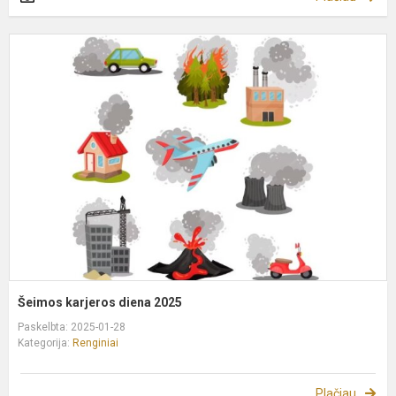
Š
k
d
2
Šeimos karjeros diena 2025
Paskelbta: 2025-01-28
Kategorija:
Renginiai
Plačiau