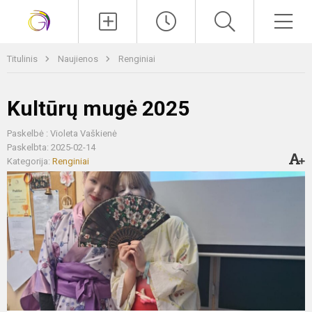
Paieška
Men
Titulinis
Naujienos
Renginiai
Kultūrų mugė 2025
Paskelbė : Violeta Vaškienė
Paskelbta: 2025-02-14
Kategorija:
Renginiai