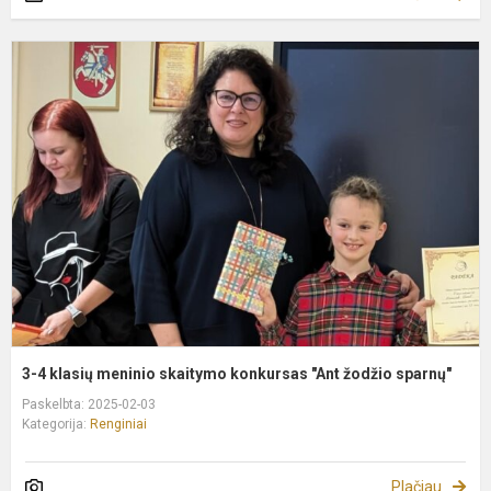
3
4
k
m
s
k
"
ž
s
3-4 klasių meninio skaitymo konkursas "Ant žodžio sparnų"
Paskelbta: 2025-02-03
Kategorija:
Renginiai
Plačiau