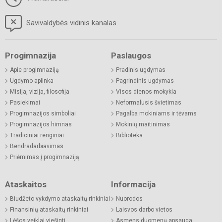
Savivaldybės vidinis kanalas
Progimnazija
Paslaugos
Apie progimnaziją
Pradinis ugdymas
Ugdymo aplinka
Pagrindinis ugdymas
Misija, vizija, filosofija
Visos dienos mokykla
Pasiekimai
Neformalusis švietimas
Progimnazijos simboliai
Pagalba mokiniams ir tėvams
Progimnazijos himnas
Mokinių maitinimas
Tradiciniai renginiai
Biblioteka
Bendradarbiavimas
Priėmimas į progimnaziją
Ataskaitos
Informacija
Biudžeto vykdymo ataskaitų rinkiniai
Nuorodos
Finansinių ataskaitų rinkiniai
Laisvos darbo vietos
Lėšos veiklai viešinti
Asmens duomenų apsauga