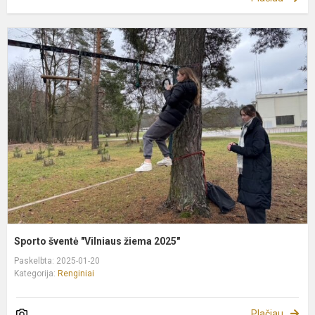
S
š
"
ž
2
Sporto šventė "Vilniaus žiema 2025"
Paskelbta: 2025-01-20
Kategorija:
Renginiai
Plačiau