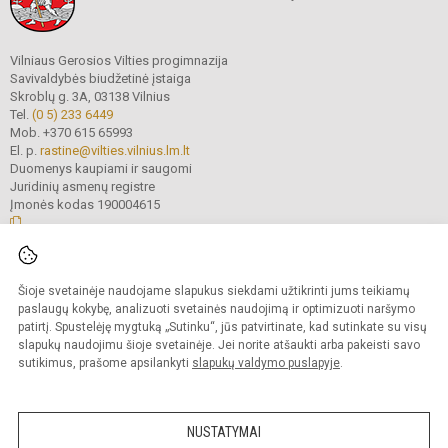
Vilniaus Gerosios Vilties progimnazija
Savivaldybės biudžetinė įstaiga
Skroblų g. 3A, 03138 Vilnius
Tel.
(0 5) 233 6449
Mob. +370 615 65993
El. p.
rastine@vilties.vilnius.lm.lt
Duomenys kaupiami ir saugomi
Juridinių asmenų registre
Įmonės kodas 190004615
© 2023 Vilniaus Gerosios Vilties progimnazija. Visos teisės saugomos.
Šioje svetainėje naudojame slapukus siekdami užtikrinti jums teikiamų
Kopijuoti turinį be raštiško progimnazijos administracijos sutikimo griežtai
draudžiama.
paslaugų kokybę, analizuoti svetainės naudojimą ir optimizuoti naršymo
patirtį. Spustelėję mygtuką „Sutinku“, jūs patvirtinate, kad sutinkate su visų
Prieinamumo paraiška
Slapukų valdymas
slapukų naudojimu šioje svetainėje. Jei norite atšaukti arba pakeisti savo
sutikimus, prašome apsilankyti
slapukų valdymo puslapyje
.
Sumanus būdas atnaujinti
mokyklos interneto
svetainę
NUSTATYMAI