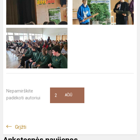
Nepamirškite
2
AČIŪ
padėkoti autoriui
Grįžti