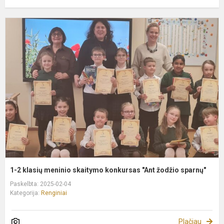
1
2
k
m
s
k
"
ž
s
1-2 klasių meninio skaitymo konkursas "Ant žodžio sparnų"
Paskelbta: 2025-02-04
Kategorija:
Renginiai
Plačiau