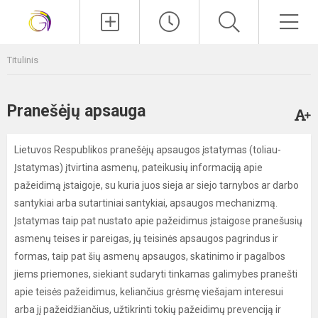
Paieška
Men
Titulinis
Pranešėjų apsauga
Lietuvos Respublikos pranešėjų apsaugos įstatymas (toliau-
Įstatymas) įtvirtina asmenų, pateikusių informaciją apie
pažeidimą įstaigoje, su kuria juos sieja ar siejo tarnybos ar darbo
santykiai arba sutartiniai santykiai, apsaugos mechanizmą.
Įstatymas taip pat nustato apie pažeidimus įstaigose pranešusių
asmenų teises ir pareigas, jų teisinės apsaugos pagrindus ir
formas, taip pat šių asmenų apsaugos, skatinimo ir pagalbos
jiems priemones, siekiant sudaryti tinkamas galimybes pranešti
apie teisės pažeidimus, keliančius grėsmę viešajam interesui
arba jį pažeidžiančius, užtikrinti tokių pažeidimų prevenciją ir