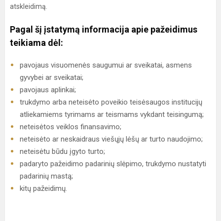
atskleidimą.
Pagal šį įstatymą informacija apie pažeidimus
teikiama dėl:
pavojaus visuomenės saugumui ar sveikatai, asmens
gyvybei ar sveikatai;
pavojaus aplinkai;
trukdymo arba neteisėto poveikio teisėsaugos institucijų
atliekamiems tyrimams ar teismams vykdant teisingumą;
neteisėtos veiklos finansavimo;
neteisėto ar neskaidraus viešųjų lėšų ar turto naudojimo;
neteisėtu būdu įgyto turto;
padaryto pažeidimo padarinių slėpimo, trukdymo nustatyti
padarinių mastą;
kitų pažeidimų.