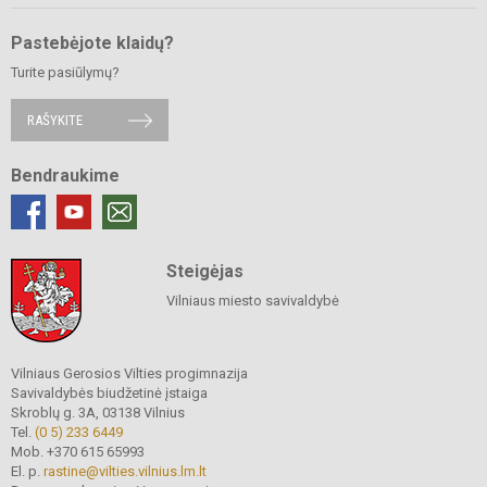
Pastebėjote klaidų?
Turite pasiūlymų?
RAŠYKITE
Bendraukime
Steigėjas
Vilniaus miesto savivaldybė
Vilniaus Gerosios Vilties progimnazija
Savivaldybės biudžetinė įstaiga
Skroblų g. 3A, 03138 Vilnius
Tel.
(0 5) 233 6449
Mob. +370 615 65993
El. p.
rastine@vilties.vilnius.lm.lt