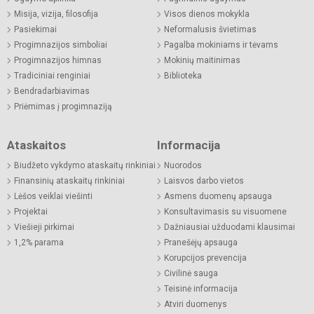
Misija, vizija, filosofija
Visos dienos mokykla
Pasiekimai
Neformalusis švietimas
Progimnazijos simboliai
Pagalba mokiniams ir tėvams
Progimnazijos himnas
Mokinių maitinimas
Tradiciniai renginiai
Biblioteka
Bendradarbiavimas
Priėmimas į progimnaziją
Ataskaitos
Informacija
Biudžeto vykdymo ataskaitų rinkiniai
Nuorodos
Finansinių ataskaitų rinkiniai
Laisvos darbo vietos
Lėšos veiklai viešinti
Asmens duomenų apsauga
Projektai
Konsultavimasis su visuomene
Viešieji pirkimai
Dažniausiai užduodami klausimai
1,2% parama
Pranešėjų apsauga
Korupcijos prevencija
Civilinė sauga
Teisinė informacija
Atviri duomenys