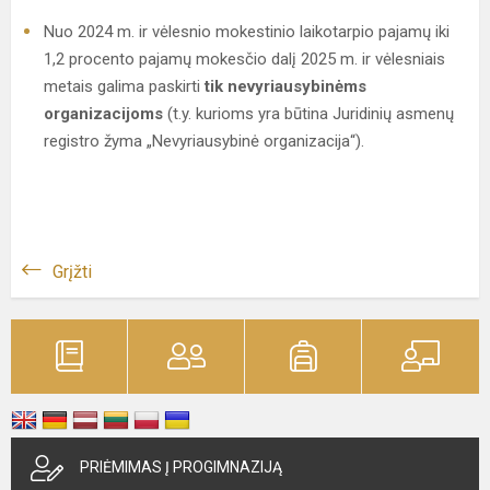
Nuo 2024 m. ir vėlesnio mokestinio laikotarpio pajamų iki
1,2 procento pajamų mokesčio dalį 2025 m. ir vėlesniais
metais galima paskirti
tik nevyriausybinėms
organizacijoms
(t.y. kurioms yra būtina Juridinių asmenų
registro žyma „Nevyriausybinė organizacija“).
Grįžti
PRIĖMIMAS Į PROGIMNAZIJĄ