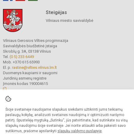
Steigėjas
Vilniaus miesto savivaldybė
Vilniaus Gerosios Vilties progimnazija
Savivaldybės biudžetinė įstaiga
Skroblų g. 3A, 03138 Vilnius
Tel.
(0 5) 233 6449
Mob. +370 615 65993
El. p.
rastine@vilties.vilnius.lm.lt
Duomenys kaupiami ir saugomi
Juridinių asmenų registre
Įmonės kodas 190004615
© 2023 Vilniaus Gerosios Vilties progimnazija. Visos teisės saugomos.
Šioje svetainėje naudojame slapukus siekdami užtikrinti jums teikiamų
Kopijuoti turinį be raštiško progimnazijos administracijos sutikimo griežtai
draudžiama.
paslaugų kokybę, analizuoti svetainės naudojimą ir optimizuoti naršymo
patirtį. Spustelėję mygtuką „Sutinku“, jūs patvirtinate, kad sutinkate su visų
Prieinamumo paraiška
Slapukų valdymas
slapukų naudojimu šioje svetainėje. Jei norite atšaukti arba pakeisti savo
sutikimus, prašome apsilankyti
slapukų valdymo puslapyje
.
Sumanus būdas atnaujinti