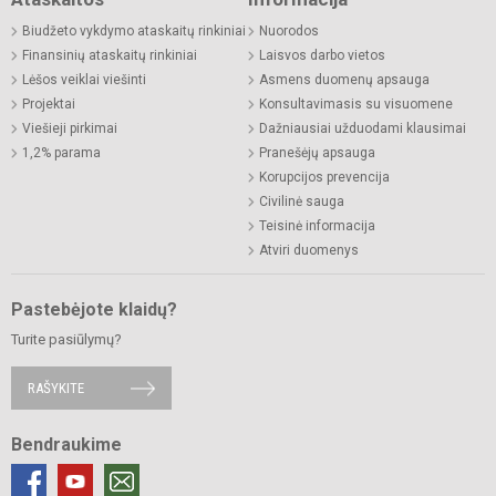
Biudžeto vykdymo ataskaitų rinkiniai
Nuorodos
Finansinių ataskaitų rinkiniai
Laisvos darbo vietos
Lėšos veiklai viešinti
Asmens duomenų apsauga
Projektai
Konsultavimasis su visuomene
Viešieji pirkimai
Dažniausiai užduodami klausimai
1,2% parama
Pranešėjų apsauga
Korupcijos prevencija
Civilinė sauga
Teisinė informacija
Atviri duomenys
Pastebėjote klaidų?
Turite pasiūlymų?
RAŠYKITE
Bendraukime