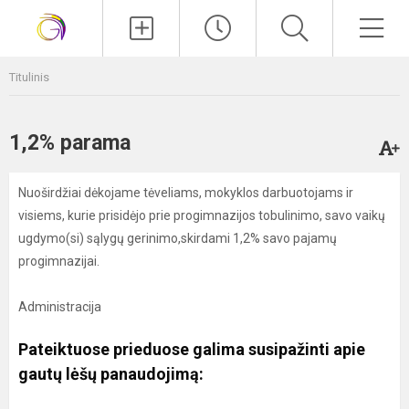
Paieška
Men
Titulinis
1,2% parama
Nuoširdžiai dėkojame tėveliams, mokyklos darbuotojams ir
visiems, kurie prisidėjo prie progimnazijos tobulinimo, savo vaikų
ugdymo(si) sąlygų gerinimo,skirdami 1,2% savo pajamų
progimnazijai.
Administracija
Pateiktuose prieduose galima susipažinti apie
gautų lėšų panaudojimą: