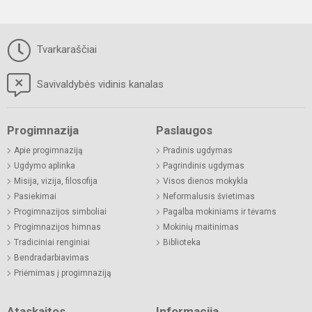
Tvarkaraščiai
Savivaldybės vidinis kanalas
Progimnazija
Paslaugos
Apie progimnaziją
Pradinis ugdymas
Ugdymo aplinka
Pagrindinis ugdymas
Misija, vizija, filosofija
Visos dienos mokykla
Pasiekimai
Neformalusis švietimas
Progimnazijos simboliai
Pagalba mokiniams ir tėvams
Progimnazijos himnas
Mokinių maitinimas
Tradiciniai renginiai
Biblioteka
Bendradarbiavimas
Priėmimas į progimnaziją
Ataskaitos
Informacija