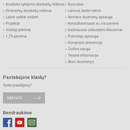
Biudžeto vykdymo ataskaitų rinkiniai
Nuorodos
Finansinių ataskaitų rinkiniai
Laisvos darbo vietos
Lėšos veiklai viešinti
Asmens duomenų apsauga
Projektai
Konsultavimasis su visuomene
Viešieji pirkimai
Dažniausiai užduodami klausimai
1,2% parama
Pranešėjų apsauga
Korupcijos prevencija
Civilinė sauga
Teisinė informacija
Atviri duomenys
Pastebėjote klaidų?
Turite pasiūlymų?
RAŠYKITE
Bendraukime