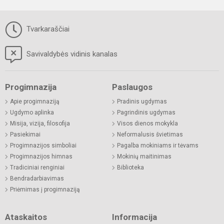
Tvarkaraščiai
Savivaldybės vidinis kanalas
Progimnazija
Paslaugos
Apie progimnaziją
Pradinis ugdymas
Ugdymo aplinka
Pagrindinis ugdymas
Misija, vizija, filosofija
Visos dienos mokykla
Pasiekimai
Neformalusis švietimas
Progimnazijos simboliai
Pagalba mokiniams ir tėvams
Progimnazijos himnas
Mokinių maitinimas
Tradiciniai renginiai
Biblioteka
Bendradarbiavimas
Priėmimas į progimnaziją
Ataskaitos
Informacija