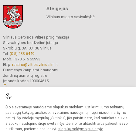
Steigėjas
Vilniaus miesto savivaldybė
Vilniaus Gerosios Vilties progimnazija
Savivaldybės biudžetinė įstaiga
Skroblų g. 3A, 03138 Vilnius
Tel.
(0 5) 233 6449
Mob. +370 615 65993
El. p.
rastine@vilties.vilnius.lm.lt
Duomenys kaupiami ir saugomi
Juridinių asmenų registre
Įmonės kodas 190004615
© 2023 Vilniaus Gerosios Vilties progimnazija. Visos teisės saugomos.
Šioje svetainėje naudojame slapukus siekdami užtikrinti jums teikiamų
Kopijuoti turinį be raštiško progimnazijos administracijos sutikimo griežtai
draudžiama.
paslaugų kokybę, analizuoti svetainės naudojimą ir optimizuoti naršymo
patirtį. Spustelėję mygtuką „Sutinku“, jūs patvirtinate, kad sutinkate su visų
Prieinamumo paraiška
Slapukų valdymas
slapukų naudojimu šioje svetainėje. Jei norite atšaukti arba pakeisti savo
sutikimus, prašome apsilankyti
slapukų valdymo puslapyje
.
Sumanus būdas atnaujinti
mokyklos interneto