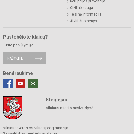
Korupcijos prevencija
Civilinė sauga
Teisinė informacija
Atviri duomenys
Pastebėjote klaidų?
Turite pasiūlymų?
RAŠYKITE
Bendraukime
Steigėjas
Vilniaus miesto savivaldybė
Vilniaus Gerosios Vilties progimnazija
Savivaldybės biudžetinė įstaiga