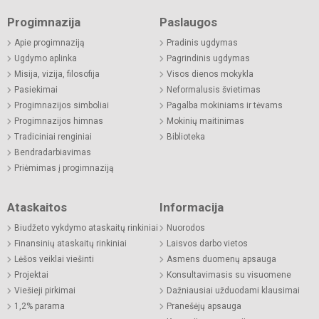
Progimnazija
Paslaugos
Apie progimnaziją
Pradinis ugdymas
Ugdymo aplinka
Pagrindinis ugdymas
Misija, vizija, filosofija
Visos dienos mokykla
Pasiekimai
Neformalusis švietimas
Progimnazijos simboliai
Pagalba mokiniams ir tėvams
Progimnazijos himnas
Mokinių maitinimas
Tradiciniai renginiai
Biblioteka
Bendradarbiavimas
Priėmimas į progimnaziją
Ataskaitos
Informacija
Biudžeto vykdymo ataskaitų rinkiniai
Nuorodos
Finansinių ataskaitų rinkiniai
Laisvos darbo vietos
Lėšos veiklai viešinti
Asmens duomenų apsauga
Projektai
Konsultavimasis su visuomene
Viešieji pirkimai
Dažniausiai užduodami klausimai
1,2% parama
Pranešėjų apsauga