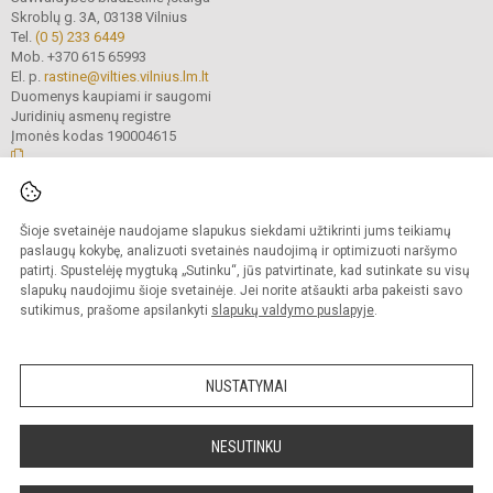
Skroblų g. 3A, 03138 Vilnius
Tel.
(0 5) 233 6449
Mob. +370 615 65993
El. p.
rastine@vilties.vilnius.lm.lt
Duomenys kaupiami ir saugomi
Juridinių asmenų registre
Įmonės kodas 190004615
© 2023 Vilniaus Gerosios Vilties progimnazija. Visos teisės saugomos.
Šioje svetainėje naudojame slapukus siekdami užtikrinti jums teikiamų
Kopijuoti turinį be raštiško progimnazijos administracijos sutikimo griežtai
draudžiama.
paslaugų kokybę, analizuoti svetainės naudojimą ir optimizuoti naršymo
patirtį. Spustelėję mygtuką „Sutinku“, jūs patvirtinate, kad sutinkate su visų
Prieinamumo paraiška
Slapukų valdymas
slapukų naudojimu šioje svetainėje. Jei norite atšaukti arba pakeisti savo
sutikimus, prašome apsilankyti
slapukų valdymo puslapyje
.
Sumanus būdas atnaujinti
mokyklos interneto
svetainę
NUSTATYMAI
NESUTINKU