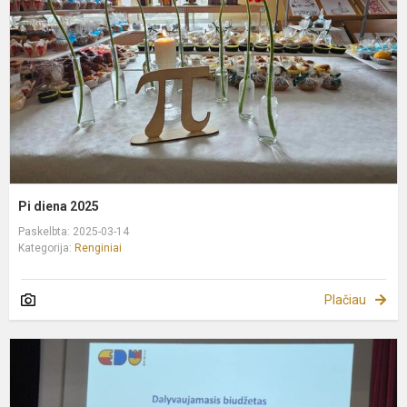
Pi diena 2025
Paskelbta: 2025-03-14
Kategorija:
Renginiai
Plačiau
D
b
V