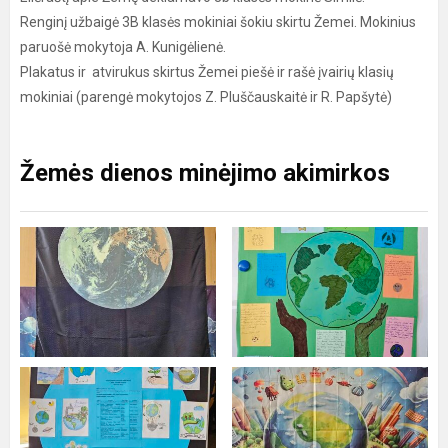
Renginį užbaigė 3B klasės mokiniai šokiu skirtu Žemei. Mokinius
paruošė mokytoja A. Kunigėlienė.
Plakatus ir atvirukus skirtus Žemei piešė ir rašė įvairių klasių
mokiniai (parengė mokytojos Z. Pluščauskaitė ir R. Papšytė)
Žemės dienos minėjimo akimirkos