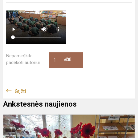
Nepamirškite
1
AČIŪ
padėkoti autoriui
Grįžti
Ankstesnės naujienos
P
d
2