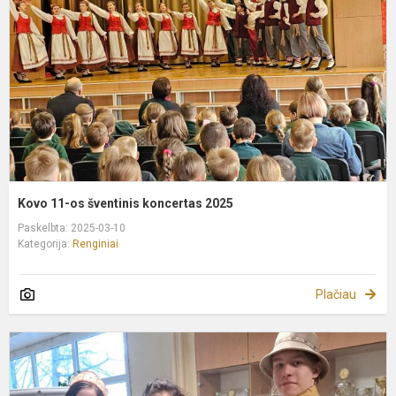
š
k
2
Kovo 11-os šventinis koncertas 2025
Paskelbta: 2025-03-10
Kategorija:
Renginiai
Plačiau
K
2