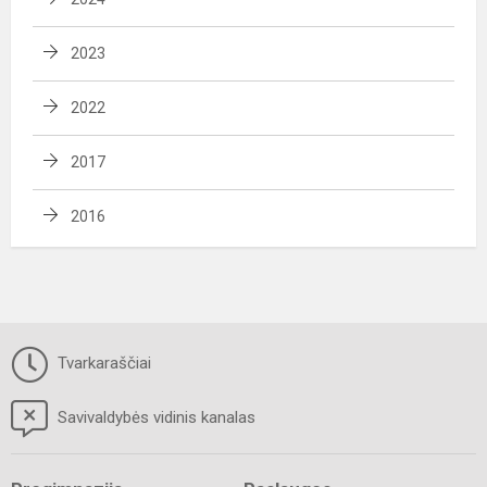
2023
2022
2017
2016
Tvarkaraščiai
Savivaldybės vidinis kanalas