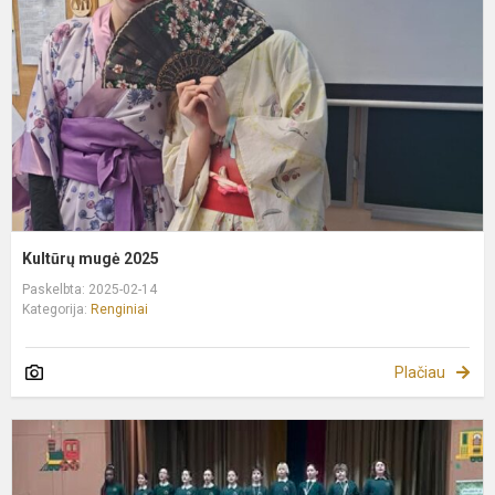
Kultūrų mugė 2025
Paskelbta: 2025-02-14
Kategorija:
Renginiai
Plačiau
S
s
b