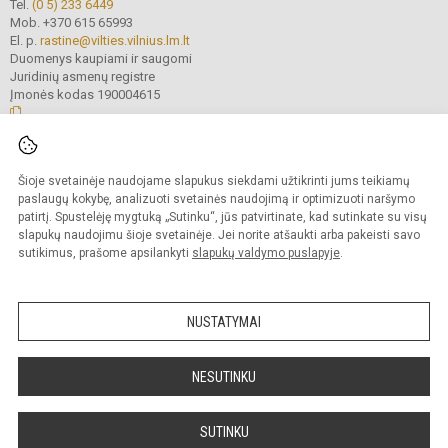
Tel.
(0 5) 233 6449
Mob. +370 615 65993
El. p.
rastine@vilties.vilnius.lm.lt
Duomenys kaupiami ir saugomi
Juridinių asmenų registre
Įmonės kodas 190004615
© 2023 Vilniaus Gerosios Vilties progimnazija. Visos teisės saugomos.
Šioje svetainėje naudojame slapukus siekdami užtikrinti jums teikiamų
Kopijuoti turinį be raštiško progimnazijos administracijos sutikimo griežtai
draudžiama.
paslaugų kokybę, analizuoti svetainės naudojimą ir optimizuoti naršymo
patirtį. Spustelėję mygtuką „Sutinku“, jūs patvirtinate, kad sutinkate su visų
Prieinamumo paraiška
Slapukų valdymas
slapukų naudojimu šioje svetainėje. Jei norite atšaukti arba pakeisti savo
sutikimus, prašome apsilankyti
slapukų valdymo puslapyje
.
Sumanus būdas atnaujinti
mokyklos interneto
svetainę
NUSTATYMAI
NESUTINKU
SUTINKU