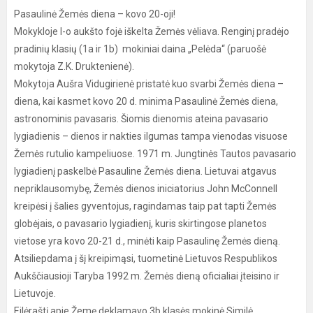
Pasaulinė Žemės diena – kovo 20-oji!
Mokykloje I-o aukšto fojė iškelta Žemės vėliava. Renginį pradėjo
pradinių klasių (1a ir 1b) mokiniai daina „Pelėda“ (paruošė
mokytoja Z.K. Druktenienė).
Mokytoja Aušra Vidugirienė pristatė kuo svarbi Žemės diena –
diena, kai kasmet kovo 20 d. minima Pasaulinė Žemės diena,
astronominis pavasaris. Šiomis dienomis ateina pavasario
lygiadienis – dienos ir nakties ilgumas tampa vienodas visuose
Žemės rutulio kampeliuose. 1971 m. Jungtinės Tautos pavasario
lygiadienį paskelbė Pasauline Žemės diena. Lietuvai atgavus
nepriklausomybę, Žemės dienos iniciatorius John McConnell
kreipėsi į šalies gyventojus, ragindamas taip pat tapti Žemės
globėjais, o pavasario lygiadienį, kuris skirtingose planetos
vietose yra kovo 20-21 d., minėti kaip Pasaulinę Žemės dieną.
Atsiliepdama į šį kreipimąsi, tuometinė Lietuvos Respublikos
Aukščiausioji Taryba 1992 m. Žemės dieną oficialiai įteisino ir
Lietuvoje.
Eilėraštį apie Žemę deklamavo 3b klasės mokinė Similė.