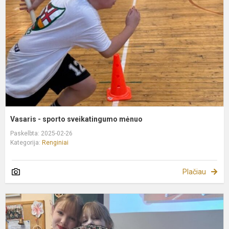
s
m
Vasaris - sporto sveikatingumo mėnuo
Paskelbta: 2025-02-26
Kategorija:
Renginiai
Plačiau
K
m
2