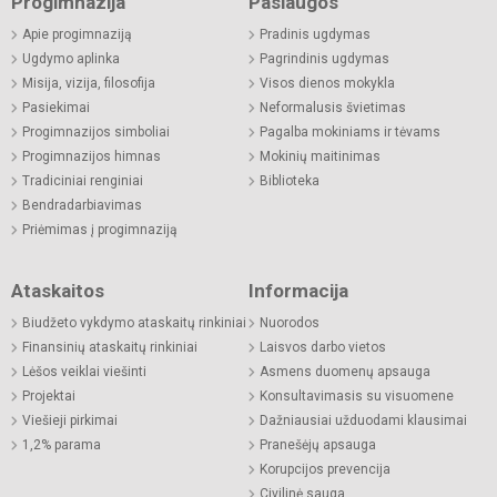
Progimnazija
Paslaugos
Apie progimnaziją
Pradinis ugdymas
Ugdymo aplinka
Pagrindinis ugdymas
Misija, vizija, filosofija
Visos dienos mokykla
Pasiekimai
Neformalusis švietimas
Progimnazijos simboliai
Pagalba mokiniams ir tėvams
Progimnazijos himnas
Mokinių maitinimas
Tradiciniai renginiai
Biblioteka
Bendradarbiavimas
Priėmimas į progimnaziją
Ataskaitos
Informacija
Biudžeto vykdymo ataskaitų rinkiniai
Nuorodos
Finansinių ataskaitų rinkiniai
Laisvos darbo vietos
Lėšos veiklai viešinti
Asmens duomenų apsauga
Projektai
Konsultavimasis su visuomene
Viešieji pirkimai
Dažniausiai užduodami klausimai
1,2% parama
Pranešėjų apsauga
Korupcijos prevencija
Civilinė sauga