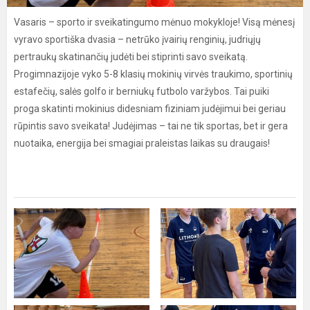
Vasaris – sporto ir sveikatingumo mėnuo mokykloje! Visą mėnesį
vyravo sportiška dvasia – netrūko įvairių renginių, judriųjų
pertraukų skatinančių judėti bei stiprinti savo sveikatą.
Progimnazijoje vyko 5-8 klasių mokinių virvės traukimo, sportinių
estafečių, salės golfo ir berniukų futbolo varžybos. Tai puiki
proga skatinti mokinius didesniam fiziniam judėjimui bei geriau
rūpintis savo sveikata! Judėjimas – tai ne tik sportas, bet ir gera
nuotaika, energija bei smagiai praleistas laikas su draugais!