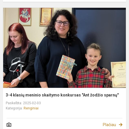
3
4
k
m
s
k
"
ž
s
3-4 klasių meninio skaitymo konkursas "Ant žodžio sparnų"
Paskelbta: 2025-02-03
Kategorija:
Renginiai
Plačiau