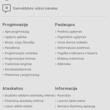
Savivaldybės vidinis kanalas
Progimnazija
Paslaugos
Apie progimnaziją
Pradinis ugdymas
Ugdymo aplinka
Pagrindinis ugdymas
Misija, vizija, filosofija
Visos dienos mokykla
Pasiekimai
Neformalusis švietimas
Progimnazijos simboliai
Pagalba mokiniams ir tėvams
Progimnazijos himnas
Mokinių maitinimas
Tradiciniai renginiai
Biblioteka
Bendradarbiavimas
Priėmimas į progimnaziją
Ataskaitos
Informacija
Biudžeto vykdymo ataskaitų rinkiniai
Nuorodos
Finansinių ataskaitų rinkiniai
Laisvos darbo vietos
Lėšos veiklai viešinti
Asmens duomenų apsauga