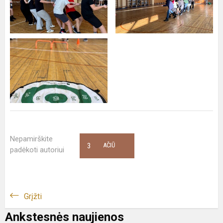
Nepamirškite
3
AČIŪ
padėkoti autoriui
Grįžti
Ankstesnės naujienos