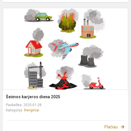
Š
k
d
2
Šeimos karjeros diena 2025
Paskelbta: 2025-01-28
Kategorija:
Renginiai
Plačiau