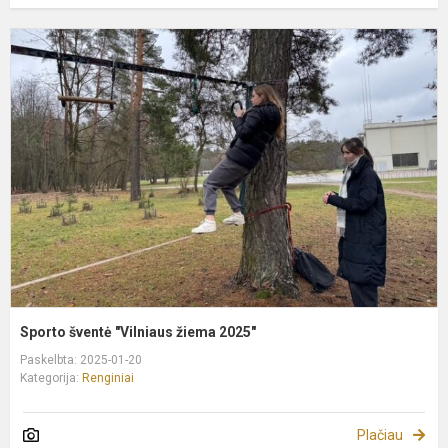
S
š
"
ž
2
Sporto šventė "Vilniaus žiema 2025"
Paskelbta: 2025-01-20
Kategorija:
Renginiai
Plačiau