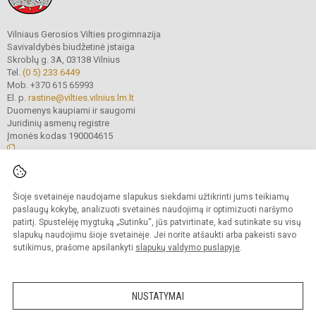
Vilniaus Gerosios Vilties progimnazija
Savivaldybės biudžetinė įstaiga
Skroblų g. 3A, 03138 Vilnius
Tel.
(0 5) 233 6449
Mob. +370 615 65993
El. p.
rastine@vilties.vilnius.lm.lt
Duomenys kaupiami ir saugomi
Juridinių asmenų registre
Įmonės kodas 190004615
© 2023 Vilniaus Gerosios Vilties progimnazija. Visos teisės saugomos.
Šioje svetainėje naudojame slapukus siekdami užtikrinti jums teikiamų
Kopijuoti turinį be raštiško progimnazijos administracijos sutikimo griežtai
draudžiama.
paslaugų kokybę, analizuoti svetainės naudojimą ir optimizuoti naršymo
patirtį. Spustelėję mygtuką „Sutinku“, jūs patvirtinate, kad sutinkate su visų
Prieinamumo paraiška
Slapukų valdymas
slapukų naudojimu šioje svetainėje. Jei norite atšaukti arba pakeisti savo
sutikimus, prašome apsilankyti
slapukų valdymo puslapyje
.
Sumanus būdas atnaujinti
mokyklos interneto
svetainę
NUSTATYMAI