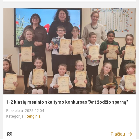
1
2
k
m
s
k
"
ž
s
1-2 klasių meninio skaitymo konkursas "Ant žodžio sparnų"
Paskelbta: 2025-02-04
Kategorija:
Renginiai
Plačiau