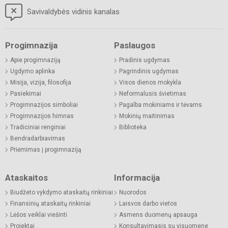
Savivaldybės vidinis kanalas
Progimnazija
Paslaugos
Apie progimnaziją
Pradinis ugdymas
Ugdymo aplinka
Pagrindinis ugdymas
Misija, vizija, filosofija
Visos dienos mokykla
Pasiekimai
Neformalusis švietimas
Progimnazijos simboliai
Pagalba mokiniams ir tėvams
Progimnazijos himnas
Mokinių maitinimas
Tradiciniai renginiai
Biblioteka
Bendradarbiavimas
Priėmimas į progimnaziją
Ataskaitos
Informacija
Biudžeto vykdymo ataskaitų rinkiniai
Nuorodos
Finansinių ataskaitų rinkiniai
Laisvos darbo vietos
Lėšos veiklai viešinti
Asmens duomenų apsauga
Projektai
Konsultavimasis su visuomene