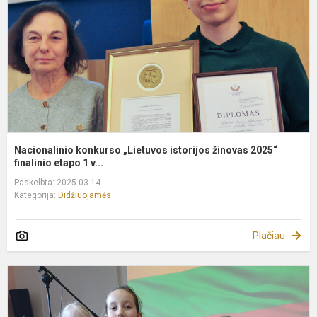
ž
2
fi
Nacionalinio konkurso „Lietuvos istorijos žinovas 2025“
finalinio etapo 1 v...
Paskelbta: 2025-03-14
Kategorija:
Didžiuojamės
Plačiau
K
„
t