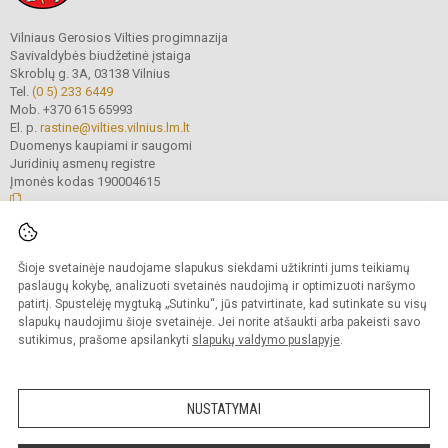
Vilniaus Gerosios Vilties progimnazija
Savivaldybės biudžetinė įstaiga
Skroblų g. 3A, 03138 Vilnius
Tel.
(0 5) 233 6449
Mob. +370 615 65993
El. p.
rastine@vilties.vilnius.lm.lt
Duomenys kaupiami ir saugomi
Juridinių asmenų registre
Įmonės kodas 190004615
© 2023 Vilniaus Gerosios Vilties progimnazija. Visos teisės saugomos.
Šioje svetainėje naudojame slapukus siekdami užtikrinti jums teikiamų
Kopijuoti turinį be raštiško progimnazijos administracijos sutikimo griežtai
draudžiama.
paslaugų kokybę, analizuoti svetainės naudojimą ir optimizuoti naršymo
patirtį. Spustelėję mygtuką „Sutinku“, jūs patvirtinate, kad sutinkate su visų
Prieinamumo paraiška
Slapukų valdymas
slapukų naudojimu šioje svetainėje. Jei norite atšaukti arba pakeisti savo
sutikimus, prašome apsilankyti
slapukų valdymo puslapyje
.
Sumanus būdas atnaujinti
mokyklos interneto
svetainę
NUSTATYMAI