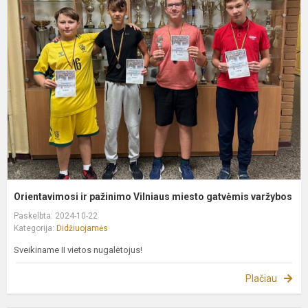
ir
p
V
m
g
v
Orientavimosi ir pažinimo Vilniaus miesto gatvėmis varžybos
Paskelbta: 2024-10-22
Kategorija:
Didžiuojamės
Sveikiname II vietos nugalėtojus!
Plačiau