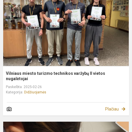
t
t
v
II
v
n
Vilniaus miesto turizmo technikos varžybų II vietos
nugalėtojai
Paskelbta: 2025-02-26
Kategorija:
Didžiuojamės
Plačiau
D
k