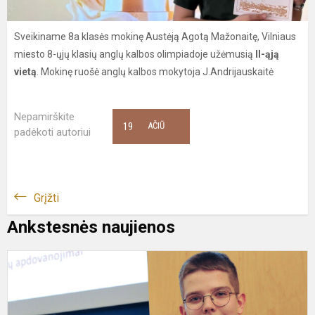
Sveikiname 8a klasės mokinę Austėją Agotą Mažonaitę, Vilniaus
miesto 8-ųjų klasių anglų kalbos olimpiadoje užėmusią
II-ąją
vietą
. Mokinę ruošė anglų kalbos mokytoja J.Andrijauskaitė
Nepamirškite
19
AČIŪ
padėkoti autoriui
Grįžti
Ankstesnės naujienos
N
k
„
i