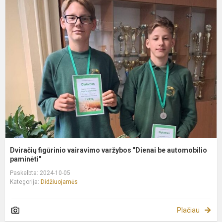
D
f
v
v
"
b
a
Dviračių figūrinio vairavimo varžybos "Dienai be automobilio
paminėti"
Paskelbta: 2024-10-05
Kategorija:
Didžiuojamės
Plačiau