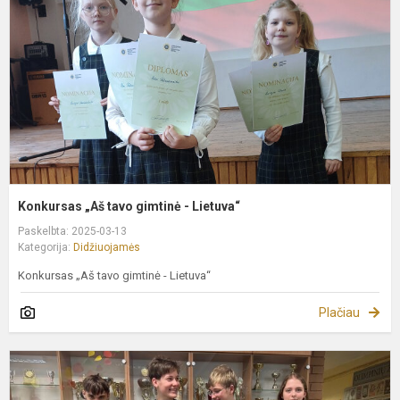
g
-
L
Konkursas „Aš tavo gimtinė - Lietuva“
Paskelbta: 2025-03-13
Kategorija:
Didžiuojamės
Konkursas „Aš tavo gimtinė - Lietuva“
Plačiau
V
m