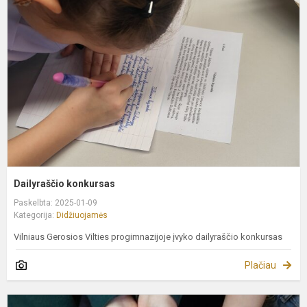
Dailyraščio konkursas
Paskelbta: 2025-01-09
Kategorija:
Didžiuojamės
Vilniaus Gerosios Vilties progimnazijoje įvyko dailyraščio konkursas
Plačiau
„