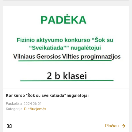
K
"
s
s
n
Konkurso "Šok su sveikatiada" nugalėtojai
Paskelbta: 2024-06-01
Kategorija:
Didžiuojamės
Plačiau