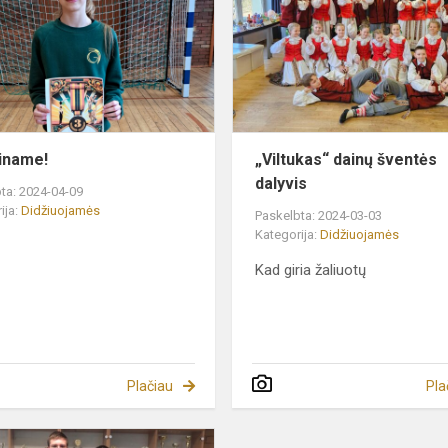
iname!
„Viltukas“ dainų šventės
dalyvis
ta: 2024-04-09
ija:
Didžiuojamės
Paskelbta: 2024-03-03
Kategorija:
Didžiuojamės
Kad giria žaliuotų
Plačiau
Pla
Sveikiname!