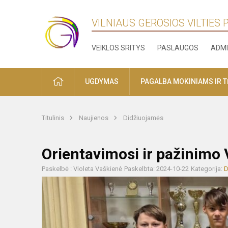
VILNIAUS GEROSIOS VILTIES
VEIKLOS SRITYS
PASLAUGOS
ADMI
PRADŽIA
UGDYMAS
PAGALBA MOKINIAMS IR 
Titulinis
Naujienos
Didžiuojamės
Orientavimosi ir pažinimo
Paskelbė : Violeta Vaškienė
Paskelbta: 2024-10-22
Kategorija:
D