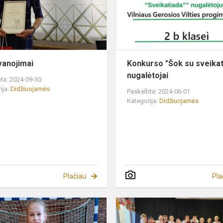
anojimai
Konkurso "Šok su sveikat
nugalėtojai
ta: 2024-09-30
ija:
Didžiuojamės
Paskelbta: 2024-06-01
Kategorija:
Didžiuojamės
Plačiau
Pla
!
Sveikiname!