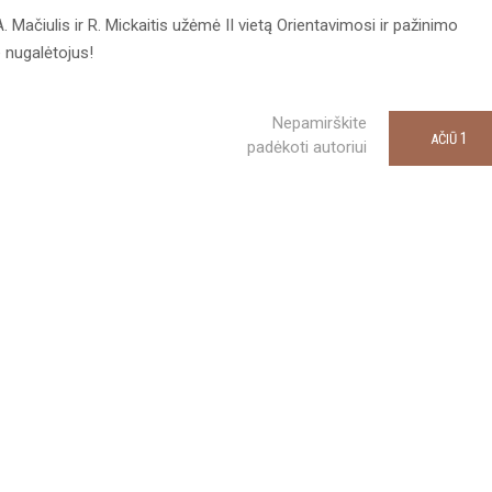
 Mačiulis ir R. Mickaitis užėmė II vietą Orientavimosi ir pažinimo
 nugalėtojus!
Nepamirškite
1
AČIŪ
padėkoti autoriui