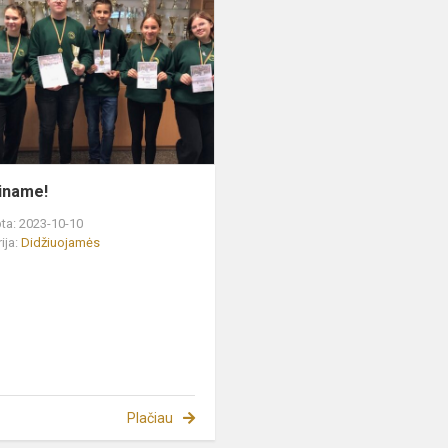
iname!
ta: 2023-10-10
ija:
Didžiuojamės
Plačiau