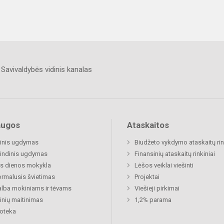
Savivaldybės vidinis kanalas
augos
Ataskaitos
inis ugdymas
Biudžeto vykdymo ataskaitų rin
indinis ugdymas
Finansinių ataskaitų rinkiniai
s dienos mokykla
Lėšos veiklai viešinti
rmalusis švietimas
Projektai
lba mokiniams ir tėvams
Viešieji pirkimai
nių maitinimas
1,2% parama
ioteka