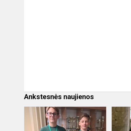
Ankstesnės naujienos
Dviračių
figūrinio
vairavimo
varžybos