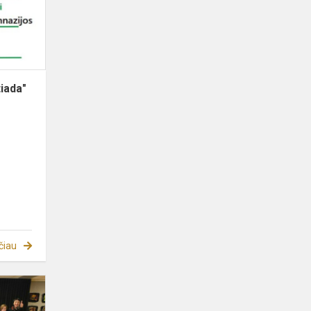
nugalėtojai
iada"
čiau
„Viltukas“
dainų