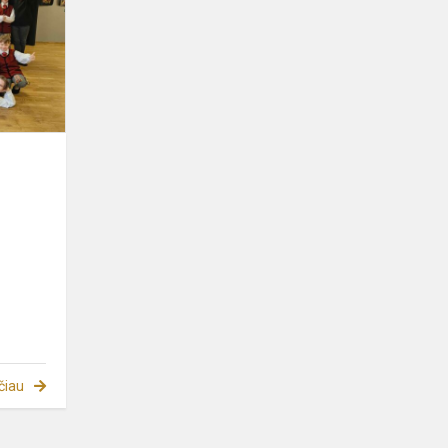
šventės
dalyvis
čiau