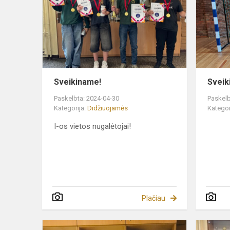
Sveikiname!
Sveik
Paskelbta: 2024-04-30
Paskelb
Kategorija:
Didžiuojamės
Kategor
I-os vietos nugalėtojai!
Plačiau
Dominykos