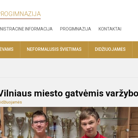
 PROGIMNAZIJA
NISTRACINĖ INFORMACIJA
PROGIMNAZIJA
KONTAKTAI
TĖVAMS
NEFORMALUSIS ŠVIETIMAS
DIDŽIUOJAMĖS
 Vilniaus miesto gatvėmis varžyb
idžiuojamės