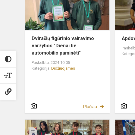
"Dienai
be
automobili...
Dviračių figūrinio vairavimo
Apdov
varžybos "Dienai be
Paskelb
automobilio paminėti"
Kategor
Paskelbta: 2024-10-05
Kategorija:
Didžiuojamės
Plačiau
Sveikiname