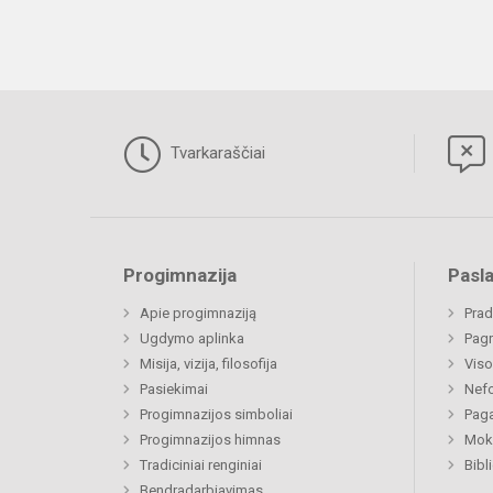
Tvarkaraščiai
Progimnazija
Pasl
Apie progimnaziją
Prad
Ugdymo aplinka
Pagr
Misija, vizija, filosofija
Viso
Pasiekimai
Nefo
Progimnazijos simboliai
Paga
Progimnazijos himnas
Moki
Tradiciniai renginiai
Bibl
Bendradarbiavimas