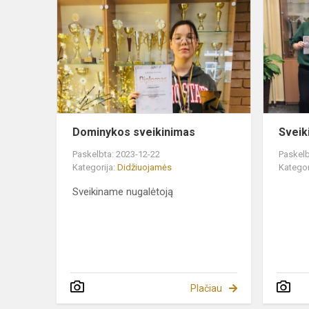
sveikinimas
Dominykos sveikinimas
Sveik
Paskelbta: 2023-12-22
Paskelb
Kategorija:
Didžiuojamės
Kategor
Sveikiname nugalėtoją
Plačiau