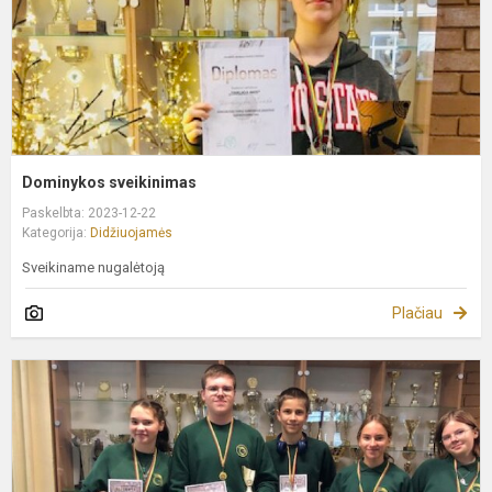
Dominykos sveikinimas
Paskelbta: 2023-12-22
Kategorija:
Didžiuojamės
Sveikiname nugalėtoją
Plačiau
S