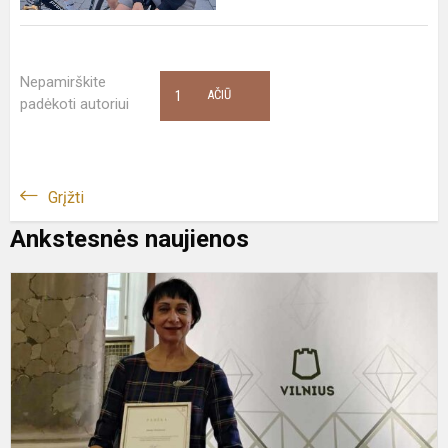
Nepamirškite
1
AČIŪ
padėkoti autoriui
Grįžti
Ankstesnės naujienos
A