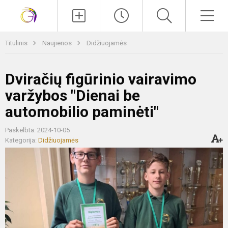
Paieška
Men
Titulinis
Naujienos
Didžiuojamės
Dviračių figūrinio vairavimo
varžybos "Dienai be
automobilio paminėti"
Paskelbta: 2024-10-05
Kategorija:
Didžiuojamės