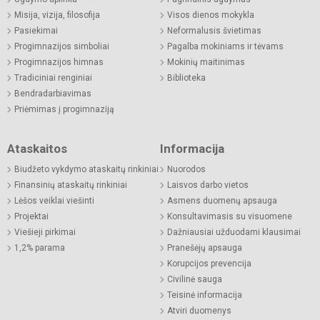
Misija, vizija, filosofija
Visos dienos mokykla
Pasiekimai
Neformalusis švietimas
Progimnazijos simboliai
Pagalba mokiniams ir tėvams
Progimnazijos himnas
Mokinių maitinimas
Tradiciniai renginiai
Biblioteka
Bendradarbiavimas
Priėmimas į progimnaziją
Ataskaitos
Informacija
Biudžeto vykdymo ataskaitų rinkiniai
Nuorodos
Finansinių ataskaitų rinkiniai
Laisvos darbo vietos
Lėšos veiklai viešinti
Asmens duomenų apsauga
Projektai
Konsultavimasis su visuomene
Viešieji pirkimai
Dažniausiai užduodami klausimai
1,2% parama
Pranešėjų apsauga
Korupcijos prevencija
Civilinė sauga
Teisinė informacija
Atviri duomenys