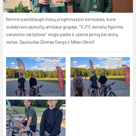
Norime pasidžiaugti mūsų progimnazijos berniukais, kurie
sudalyvavo jaunučių amžiaus grupėje, "VJTC dviračių figūrinio
vairavimo varžybose" vingio parke ir užėmė pirmą bei antrą
vietas. Šaunuoliai Žilvinas Dacys ir Milan Ulevič!