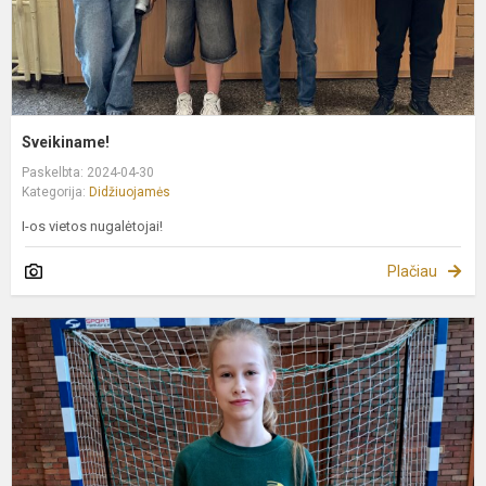
Sveikiname!
Paskelbta: 2024-04-30
Kategorija:
Didžiuojamės
I-os vietos nugalėtojai!
Plačiau
S