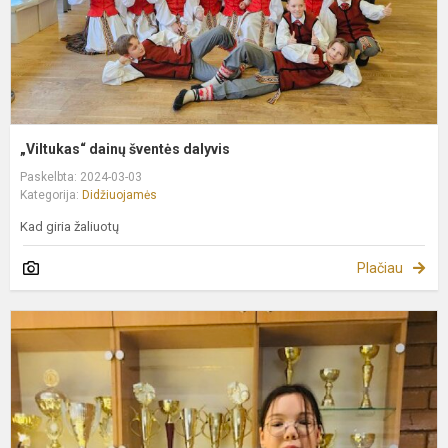
„Viltukas“ dainų šventės dalyvis
Paskelbta: 2024-03-03
Kategorija:
Didžiuojamės
Kad giria žaliuotų
Plačiau
D
s