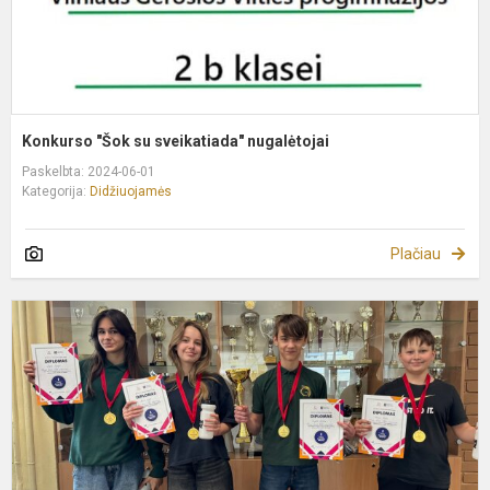
Konkurso "Šok su sveikatiada" nugalėtojai
Paskelbta: 2024-06-01
Kategorija:
Didžiuojamės
Plačiau
S