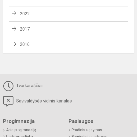
2022
2017
2016
Tvarkaraščiai
Savivaldybės vidinis kanalas
Progimnazija
Paslaugos
Apie progimnaziją
Pradinis ugdymas
Ugdymo aplinka
Pagrindinis ugdymas