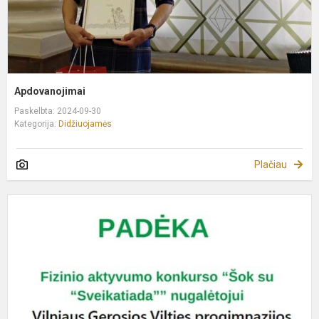
Apdovanojimai
Paskelbta: 2024-09-30
Kategorija:
Didžiuojamės
Plačiau
K
"
s
s
n