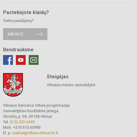
Pastebėjote klaidų?
Turite pasiūlymų?
RAŠYKITE
Bendraukime
Steigėjas
Vilniaus miesto savivaldybė
Vilniaus Gerosios Vilties progimnazija
Savivaldybės biudžetinė įstaiga
Skroblų g. 3A, 03138 Vilnius
Tel.
(0 5) 233 6449
Mob. +370 615 65993
El. p.
rastine@vilties.vilnius.lm.lt