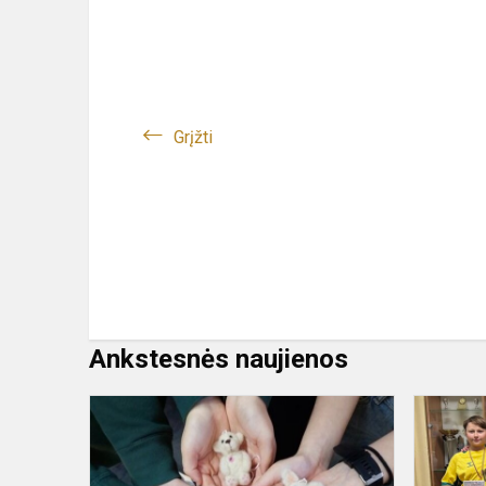
Grįžti
Ankstesnės naujienos
„Mylimiausi
mano
vaikystės
žaislas“