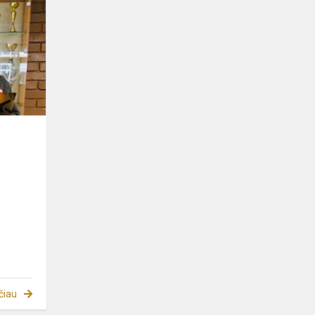
sveikinimas
čiau