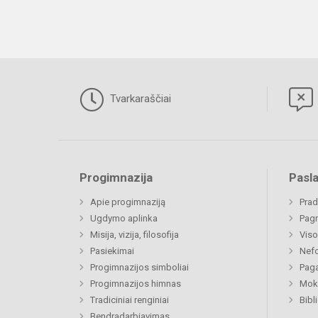
Tvarkaraščiai
Progimnazija
Pasl
Apie progimnaziją
Prad
Ugdymo aplinka
Pagr
Misija, vizija, filosofija
Viso
Pasiekimai
Nefo
Progimnazijos simboliai
Paga
Progimnazijos himnas
Moki
Tradiciniai renginiai
Bibl
Bendradarbiavimas