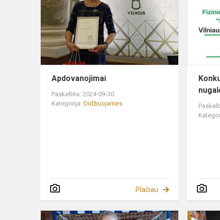
Apdovanojimai
Konku
nugal
Paskelbta: 2024-09-30
Kategorija:
Didžiuojamės
Paskelb
Kategor
Plačiau
Sveikiname