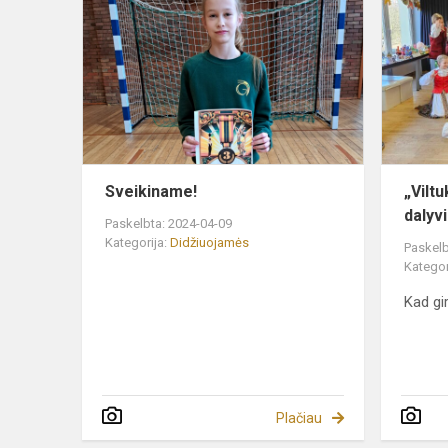
Sveikiname!
„Vilt
dalyv
Paskelbta: 2024-04-09
Kategorija:
Didžiuojamės
Paskelb
Kategor
Kad gir
Plačiau