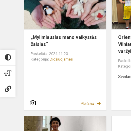
„Mylimiausias mano vaikystės
Orien
žaislas“
Vilni
varžy
Paskelbta: 2024-11-20
Kategorija:
Didžiuojamės
Paskelb
Kategor
Sveiki
Plačiau
Apdovanoji