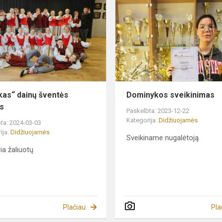
dainų
šventės
dalyvis
ukas“ dainų šventės
Dominykos sveikinimas
is
Paskelbta: 2023-12-22
Kategorija:
Didžiuojamės
ta: 2024-03-03
ija:
Didžiuojamės
Sveikiname nugalėtoją
ia žaliuotų
Plačiau
Pla