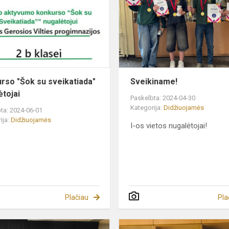
su
sveikatiada"
nugalėtojai
rso "Šok su sveikatiada"
Sveikiname!
ėtojai
Paskelbta: 2024-04-30
Kategorija:
Didžiuojamės
ta: 2024-06-01
ija:
Didžiuojamės
I-os vietos nugalėtojai!
Plačiau
Pla
!
„Viltukas“