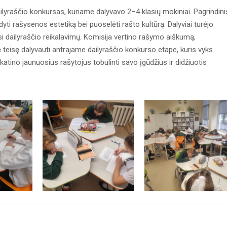
ailyraščio konkursas, kuriame dalyvavo 2–4 klasių mokiniai. Pagrindini
dyti rašysenos estetiką bei puoselėti rašto kultūrą. Dalyviai turėjo
esi dailyraščio reikalavimų. Komisija vertino rašymo aiškumą,
ė teisę dalyvauti antrajame dailyraščio konkurso etape, kuris vyks
tino jaunuosius rašytojus tobulinti savo įgūdžius ir didžiuotis