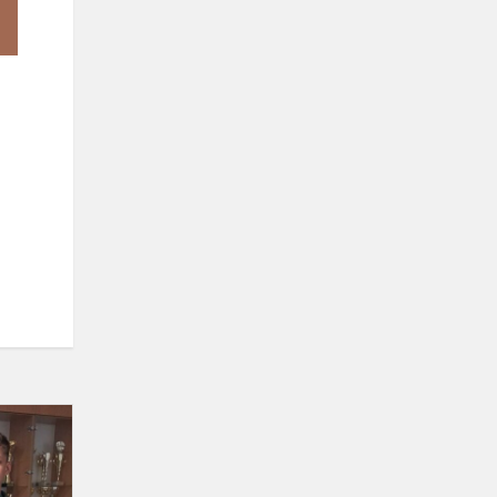
Dviračių
figūrinio
vairavimo
varžybos