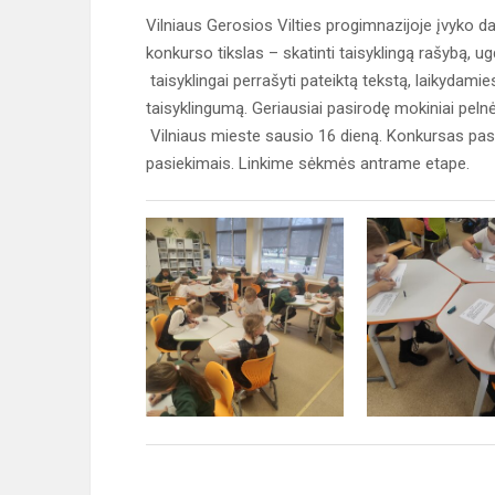
Vilniaus Gerosios Vilties progimnazijoje įvyko d
konkurso tikslas – skatinti taisyklingą rašybą, ug
taisyklingai perrašyti pateiktą tekstą, laikydami
taisyklingumą. Geriausiai pasirodę mokiniai peln
Vilniaus mieste sausio 16 dieną. Konkursas paska
pasiekimais. Linkime sėkmės antrame etape.