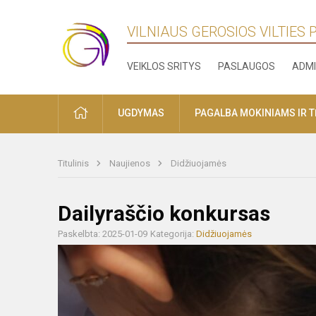
VILNIAUS GEROSIOS VILTIES
VEIKLOS SRITYS
PASLAUGOS
ADMI
PRADŽIA
UGDYMAS
PAGALBA MOKINIAMS IR 
Titulinis
Naujienos
Didžiuojamės
Dailyraščio konkursas
Paskelbta: 2025-01-09
Kategorija:
Didžiuojamės