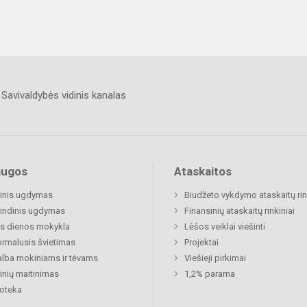
Savivaldybės vidinis kanalas
augos
Ataskaitos
inis ugdymas
Biudžeto vykdymo ataskaitų rin
indinis ugdymas
Finansinių ataskaitų rinkiniai
s dienos mokykla
Lėšos veiklai viešinti
rmalusis švietimas
Projektai
lba mokiniams ir tėvams
Viešieji pirkimai
nių maitinimas
1,2% parama
ioteka