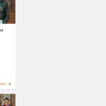
"Dienai
be
automobili...
mo
čiau
Sveikiname!