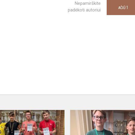
Nepamirškite
1
AČIŪ
padėkoti autoriui
as
Orientavimosi
ir
pažinimo
Vilniaus