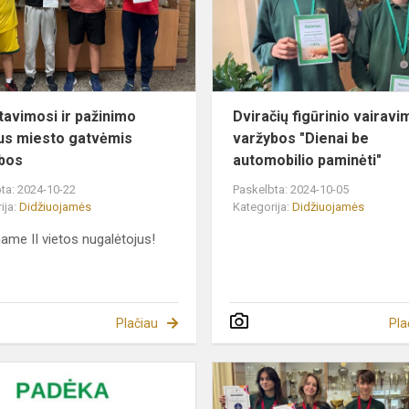
miesto
gatvėmis
varžybos
tavimosi ir pažinimo
Dviračių figūrinio vairavi
aus miesto gatvėmis
varžybos "Dienai be
bos
automobilio paminėti"
ta: 2024-10-22
Paskelbta: 2024-10-05
ija:
Didžiuojamės
Kategorija:
Didžiuojamės
name II vietos nugalėtojus!
Plačiau
Pla
mai
Konkurso
"Šok