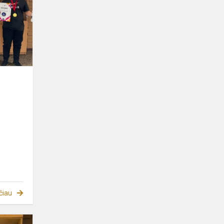
čiau
Dominykos