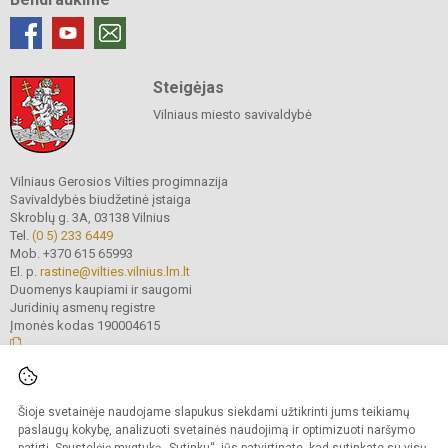
Steigėjas
Vilniaus miesto savivaldybė
Vilniaus Gerosios Vilties progimnazija
Savivaldybės biudžetinė įstaiga
Skroblų g. 3A, 03138 Vilnius
Tel.
(0 5) 233 6449
Mob. +370 615 65993
El. p.
rastine@vilties.vilnius.lm.lt
Duomenys kaupiami ir saugomi
Juridinių asmenų registre
Įmonės kodas 190004615
© 2023 Vilniaus Gerosios Vilties progimnazija. Visos teisės saugomos.
Šioje svetainėje naudojame slapukus siekdami užtikrinti jums teikiamų
Kopijuoti turinį be raštiško progimnazijos administracijos sutikimo griežtai
draudžiama.
paslaugų kokybę, analizuoti svetainės naudojimą ir optimizuoti naršymo