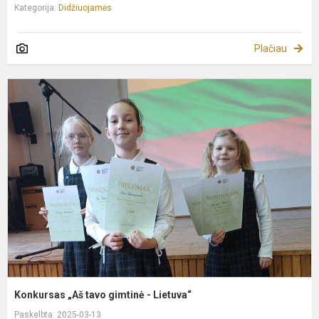
Kategorija:
Didžiuojamės
Plačiau
K
„
t
g
-
L
Konkursas „Aš tavo gimtinė - Lietuva“
Paskelbta: 2025-03-13