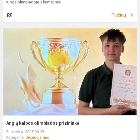
Kings olimpiadoje 3 laimėjimai
Plačiau
A
k
o
p
Anglų kalbos olimpiados prizininkė
Paskelbta: 2025-03-26
Kategorija:
Didžiuojamės