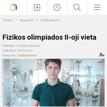
Paieška
Men
Titulinis
Naujienos
Didžiuojamės
Fizikos olimpiados II-oji vieta
Paskelbė : Violeta Vaškienė
Paskelbta: 2025-04-22
Kategorija:
Didžiuojamės