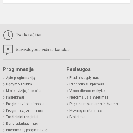
Tvarkaraščiai
Savivaldybės vidinis kanalas
Progimnazija
Paslaugos
Apie progimnaziją
Pradinis ugdymas
Ugdymo aplinka
Pagrindinis ugdymas
Misija, vizija, filosofija
Visos dienos mokykla
Pasiekimai
Neformalusis švietimas
Progimnazijos simboliai
Pagalba mokiniams ir tėvams
Progimnazijos himnas
Mokinių maitinimas
Tradiciniai renginiai
Biblioteka
Bendradarbiavimas
Priėmimas į progimnaziją