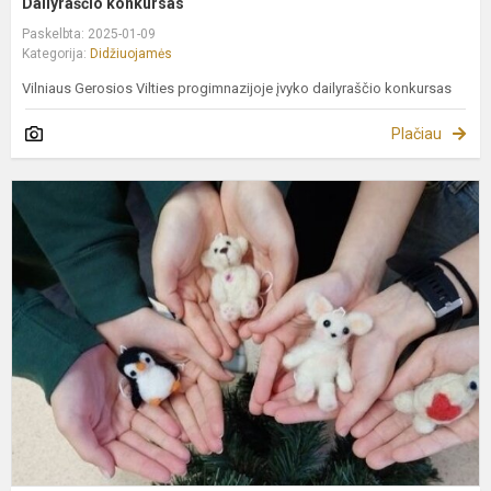
Dailyraščio konkursas
Paskelbta: 2025-01-09
Kategorija:
Didžiuojamės
Vilniaus Gerosios Vilties progimnazijoje įvyko dailyraščio konkursas
Plačiau
„
m
v
ž