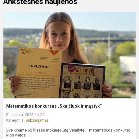
Ankstesnės naujienos
M
k
„
ir
m
Matematikos konkursas „Skaičiuok ir mąstyk“
Paskelbta: 2025-04-22
Kategorija:
Didžiuojamės
Sveikiname 6b klasės mokinę Rūtą Valaitytę – matematikos konkurso
I-ios vietos l...