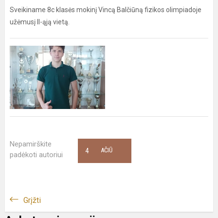
Sveikiname 8c klasės mokinį Vincą Balčiūną fizikos olimpiadoje
užėmusį II-ąją vietą.
Nepamirškite
4
AČIŪ
padėkoti autoriui
Grįžti