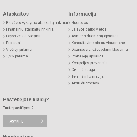
Ataskaitos
Informacija
Biudžeto vykdymo ataskaitų rinkiniai
Nuorodos
Finansinių ataskaitų rinkiniai
Laisvos darbo vietos
Lėšos veiklai viešinti
Asmens duomenų apsauga
Projektai
Konsultavimasis su visuomene
Viešieji pirkimai
Dažniausiai užduodami klausimai
1,2% parama
Pranešėjų apsauga
Korupcijos prevencija
Civilinė sauga
Teisinė informacija
Atviri duomenys
Pastebėjote klaidų?
Turite pasiūlymų?
RAŠYKITE
Bendraukime