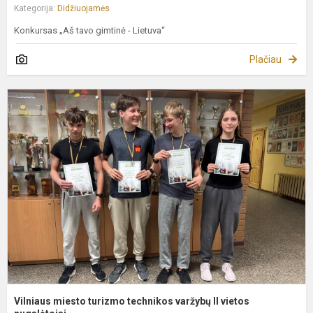
Kategorija:
Didžiuojamės
Konkursas „Aš tavo gimtinė - Lietuva“
Plačiau
V
m
t
t
v
II
v
n
Vilniaus miesto turizmo technikos varžybų II vietos