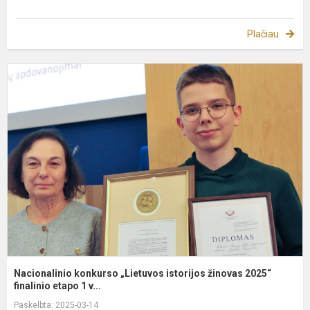
Plačiau
N
k
„
i
ž
2
fi
Nacionalinio konkurso „Lietuvos istorijos žinovas 2025“
finalinio etapo 1 v...
Paskelbta: 2025-03-14