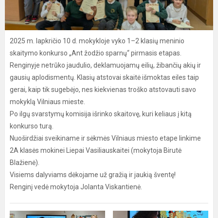
2025 m. lapkričio 10 d. mokykloje vyko 1–2 klasių meninio
skaitymo konkurso „Ant žodžio sparnų“ pirmasis etapas.
Renginyje netrūko jaudulio, deklamuojamų eilių, žibančių akių ir
gausių aplodismentų. Klasių atstovai skaitė išmoktas eiles taip
gerai, kaip tik sugebėjo, nes kiekvienas troško atstovauti savo
mokyklą Vilniaus mieste.
Po ilgų svarstymų komisija išrinko skaitovę, kuri keliaus į kitą
konkurso turą.
Nuoširdžiai sveikiname ir sėkmės Vilniaus miesto etape linkime
2A klasės mokinei Liepai Vasiliauskaitei (mokytoja Birutė
Blažienė).
Visiems dalyviams dėkojame už gražią ir jaukią šventę!
Renginį vedė mokytoja Jolanta Viskantienė.