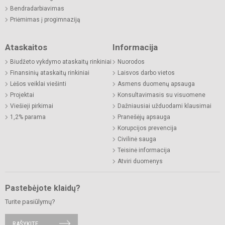
Bendradarbiavimas
Priėmimas į progimnaziją
Ataskaitos
Informacija
Biudžeto vykdymo ataskaitų rinkiniai
Nuorodos
Finansinių ataskaitų rinkiniai
Laisvos darbo vietos
Lėšos veiklai viešinti
Asmens duomenų apsauga
Projektai
Konsultavimasis su visuomene
Viešieji pirkimai
Dažniausiai užduodami klausimai
1,2% parama
Pranešėjų apsauga
Korupcijos prevencija
Civilinė sauga
Teisinė informacija
Atviri duomenys
Pastebėjote klaidų?
Turite pasiūlymų?
RAŠYKITE