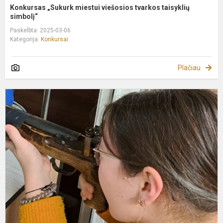
Konkursas „Sukurk miestui viešosios tvarkos taisyklių
simbolį“
Paskelbta: 2025-03-06
Kategorija:
Konkursai
Plačiau
D