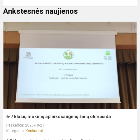
Ankstesnės naujienos
6
7
k
m
a
ž
o
6-7 klasių mokinių aplinkosauginių žinių olimpiada
Paskelbta: 2025-10-21
Kategorija:
Konkursai