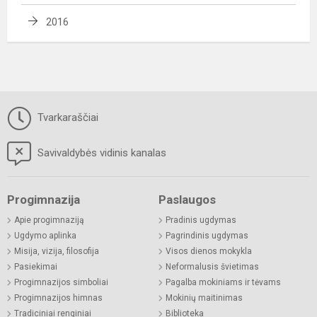
2016
Tvarkaraščiai
Savivaldybės vidinis kanalas
Progimnazija
Paslaugos
Apie progimnaziją
Pradinis ugdymas
Ugdymo aplinka
Pagrindinis ugdymas
Misija, vizija, filosofija
Visos dienos mokykla
Pasiekimai
Neformalusis švietimas
Progimnazijos simboliai
Pagalba mokiniams ir tėvams
Progimnazijos himnas
Mokinių maitinimas
Tradiciniai renginiai
Biblioteka