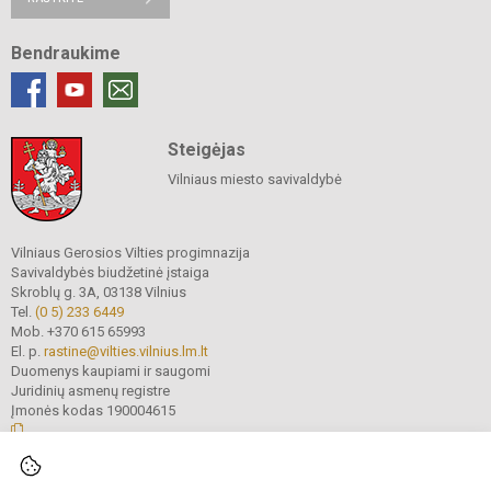
Bendraukime
Steigėjas
Vilniaus miesto savivaldybė
Vilniaus Gerosios Vilties progimnazija
Savivaldybės biudžetinė įstaiga
Skroblų g. 3A, 03138 Vilnius
Tel.
(0 5) 233 6449
Mob. +370 615 65993
El. p.
rastine@vilties.vilnius.lm.lt
Duomenys kaupiami ir saugomi
Juridinių asmenų registre
Įmonės kodas 190004615
© 2023 Vilniaus Gerosios Vilties progimnazija. Visos teisės saugomos.