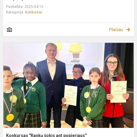
Paskelbta: 2025-04-10
Kategorija:
Konkursai
Plačiau
K
"
š
a
p
Konkursas "Rankų šokis ant popieriaus"