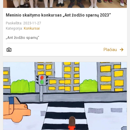
Meninio skaitymo konkursas „Ant žodžio sparnų 2023“
Paskelbta: 2023-11-27
Kategorija:
Konkursai
„Ant žodžio sparnų“
Plačiau
K
"
ir
k
d