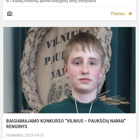
6-7 klasių mokinių aplinkosauginių žinių olimpiada
Plačiau
B
K
“
–
P
N
R
BAIGIAMAJAMO KONKURSO “VILNIUS – PAUKŠČIŲ NAMAI”
RENGINYS
Paskelbta: 2025-04-10