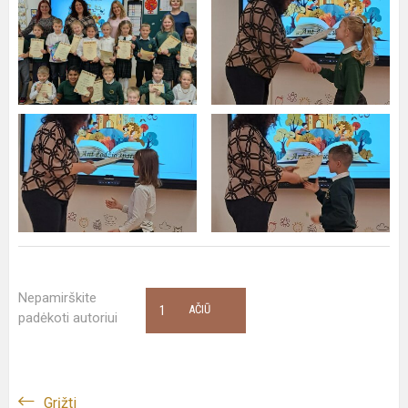
Nepamirškite
1
AČIŪ
padėkoti autoriui
Grįžti