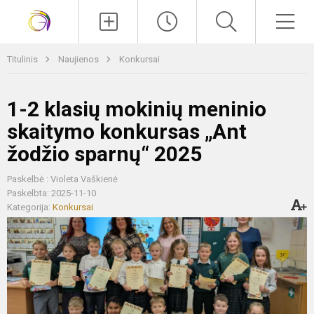
Paieška
Men
Titulinis
Naujienos
Konkursai
1-2 klasių mokinių meninio
skaitymo konkursas „Ant
žodžio sparnų“ 2025
Paskelbė : Violeta Vaškienė
Paskelbta: 2025-11-10
Kategorija:
Konkursai