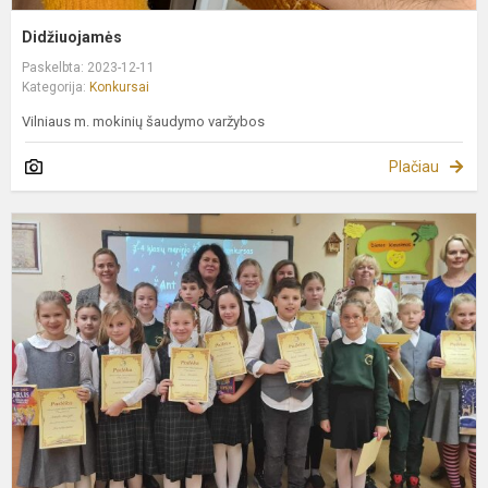
Didžiuojamės
Paskelbta: 2023-12-11
Kategorija:
Konkursai
Vilniaus m. mokinių šaudymo varžybos
Plačiau
M
s
k
„
ž
s
2