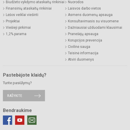
Biudžeto vykdymo ataskaitų rinkiniai
Nuorodos
Finansinių ataskaitų rinkiniai
Laisvos darbo vietos
Lėšos veiklai viešinti
Asmens duomenų apsauga
Projektai
Konsultavimasis su visuomene
Viešieji pirkimai
Dažniausiai užduodami klausimai
1,2% parama
Pranešėjų apsauga
Korupcijos prevencija
Civilinė sauga
Teisinė informacija
Atviri duomenys
Pastebėjote klaidų?
Turite pasiūlymų?
RAŠYKITE
Bendraukime