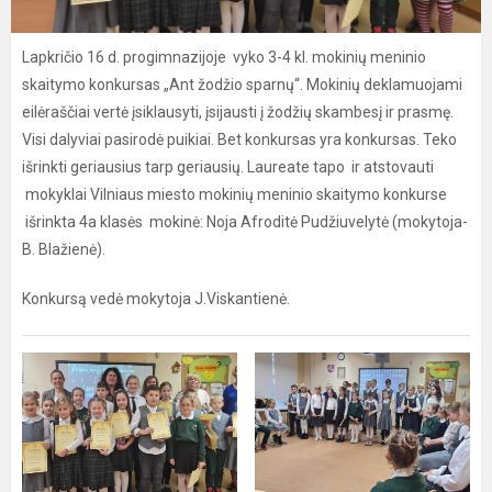
Lapkričio 16 d. progimnazijoje vyko 3-4 kl. mokinių meninio
skaitymo konkursas „Ant žodžio sparnų“. Mokinių deklamuojami
eilėraščiai vertė įsiklausyti, įsijausti į žodžių skambesį ir prasmę.
Visi dalyviai pasirodė puikiai. Bet konkursas yra konkursas. Teko
išrinkti geriausius tarp geriausių. Laureate tapo ir atstovauti
mokyklai Vilniaus miesto mokinių meninio skaitymo konkurse
išrinkta 4a klasės mokinė: Noja Afroditė Pudžiuvelytė (mokytoja-
B. Blažienė).
Konkursą vedė mokytoja J.Viskantienė.