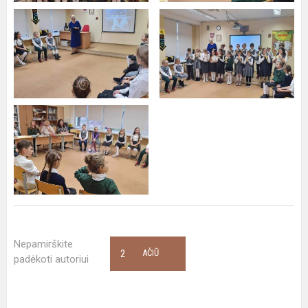
Nepamirškite
2
AČIŪ
padėkoti autoriui