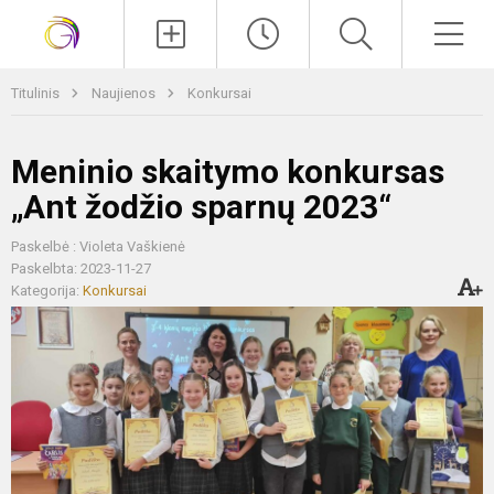
Paieška
Men
Titulinis
Naujienos
Konkursai
Meninio skaitymo konkursas
„Ant žodžio sparnų 2023“
Paskelbė : Violeta Vaškienė
Paskelbta: 2023-11-27
Kategorija:
Konkursai