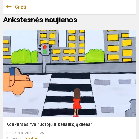
Grįžti
Ankstesnės naujienos
K
"
ir
k
d
Konkursas "Vairuotojų ir keliautojų diena"
Paskelbta: 2023-09-25
Kategorija:
Konkursai