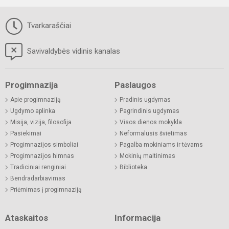
Tvarkaraščiai
Savivaldybės vidinis kanalas
Progimnazija
Paslaugos
Apie progimnaziją
Pradinis ugdymas
Ugdymo aplinka
Pagrindinis ugdymas
Misija, vizija, filosofija
Visos dienos mokykla
Pasiekimai
Neformalusis švietimas
Progimnazijos simboliai
Pagalba mokiniams ir tėvams
Progimnazijos himnas
Mokinių maitinimas
Tradiciniai renginiai
Biblioteka
Bendradarbiavimas
Priėmimas į progimnaziją
Ataskaitos
Informacija