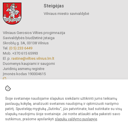
Steigėjas
Vilniaus miesto savivaldybė
Vilniaus Gerosios Vilties progimnazija
Savivaldybės biudžetinė įstaiga
Skroblų g. 3A, 03138 Vilnius
Tel.
(0 5) 233 6449
Mob. +370 615 65993
El. p.
rastine@vilties.vilnius.lm.lt
Duomenys kaupiami ir saugomi
Juridinių asmenų registre
Įmonės kodas 190004615
© 2023 Vilniaus Gerosios Vilties progimnazija. Visos teisės saugomos.
Šioje svetainėje naudojame slapukus siekdami užtikrinti jums teikiamų
Kopijuoti turinį be raštiško progimnazijos administracijos sutikimo griežtai
draudžiama.
paslaugų kokybę, analizuoti svetainės naudojimą ir optimizuoti naršymo
patirtį. Spustelėję mygtuką „Sutinku“, jūs patvirtinate, kad sutinkate su visų
Prieinamumo paraiška
Slapukų valdymas
slapukų naudojimu šioje svetainėje. Jei norite atšaukti arba pakeisti savo
sutikimus, prašome apsilankyti
slapukų valdymo puslapyje
.
Sumanus būdas atnaujinti
mokyklos interneto