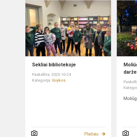
Sekliai
bibliotekoje
Sekliai bibliotekoje
Moliūg
daržel
Paskelbta: 2023-10-24
Kategorija:
Išvykos
Paskelb
Kategor
Moliūgų
Plačiau