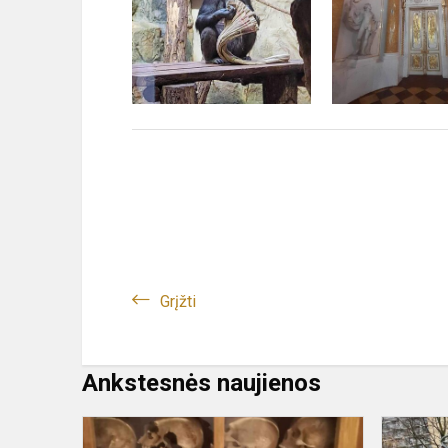
Grįžti
Ankstesnės naujienos
Svečiuose