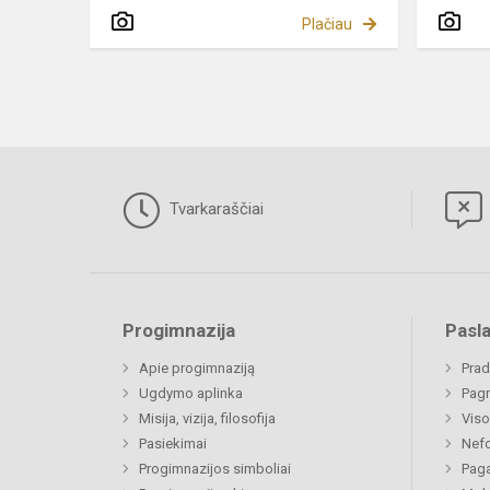
Plačiau
Tvarkaraščiai
Progimnazija
Pasl
Apie progimnaziją
Prad
Ugdymo aplinka
Pagr
Misija, vizija, filosofija
Viso
Pasiekimai
Nefo
Progimnazijos simboliai
Paga