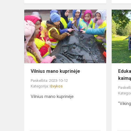
Vilnius
mano
kuprinėje
Vilnius mano kuprinėje
Eduka
kaimą
Paskelbta: 2023-10-12
Kategorija:
Išvykos
Paskelb
Kategor
Vilnius mano kuprinėje
"Vikin