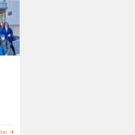
Viešnagė
Lietuvos
karo
akademijoje
čiau