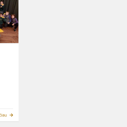
krepšinis
2023
čiau