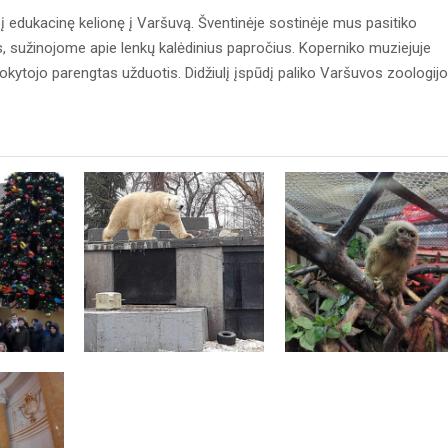
į edukacinę kelionę į Varšuvą. Šventinėje sostinėje mus pasitiko
 sužinojome apie lenkų kalėdinius papročius. Koperniko muziejuje
okytojo parengtas užduotis. Didžiulį įspūdį paliko Varšuvos zoologij