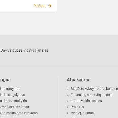
Plačiau
Savivaldybės vidinis kanalas
augos
Ataskaitos
inis ugdymas
Biudžeto vykdymo ataskaitų rin
indinis ugdymas
Finansinių ataskaitų rinkiniai
s dienos mokykla
Lėšos veiklai viešinti
rmalusis švietimas
Projektai
lba mokiniams ir tėvams
Viešieji pirkimai