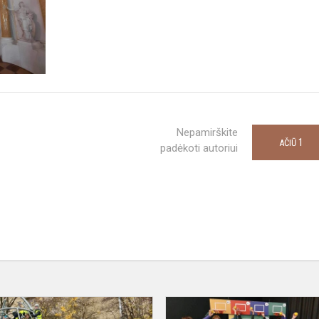
Nepamirškite
1
AČIŪ
padėkoti autoriui
Apsilankymas