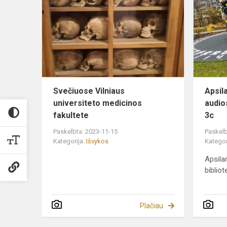
Vilniaus
universiteto
medicinos
fakultete
Svečiuose Vilniaus
Apsil
universiteto medicinos
audio
fakultete
3c
Paskelbta: 2023-11-15
Paskelb
Kategorija:
Išvykos
Kategor
Apsila
bibliot
Plačiau