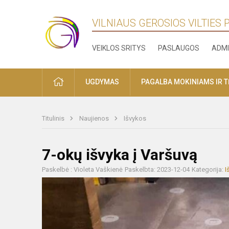
VILNIAUS GEROSIOS VILTIES
VEIKLOS SRITYS
PASLAUGOS
ADMI
PRADŽIA
UGDYMAS
PAGALBA MOKINIAMS IR 
Titulinis
Naujienos
Išvykos
7-okų išvyka į Varšuvą
Paskelbė : Violeta Vaškienė
Paskelbta: 2023-12-04
Kategorija:
I