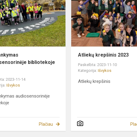
audiosensorinėje
bibliotekoje
3c
ankymas
Atliekų krepšinis 2023
sensorinėje bibliotekoje
Paskelbta: 2023-11-10
Kategorija:
Išvykos
ta: 2023-11-14
Atliekų krepšinis
ija:
Išvykos
nkymas audiosensorinėje
ekoje
Plačiau
Pla