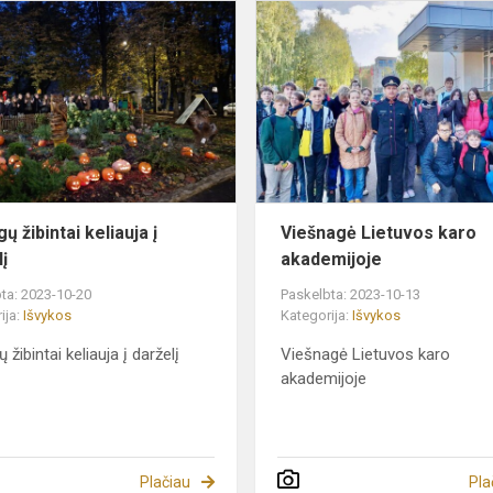
Moliūgų
žibintai
keliauja į
darželį
ų žibintai keliauja į
Viešnagė Lietuvos karo
į
akademijoje
ta: 2023-10-20
Paskelbta: 2023-10-13
ija:
Išvykos
Kategorija:
Išvykos
 žibintai keliauja į darželį
Viešnagė Lietuvos karo
akademijoje
Plačiau
Pla