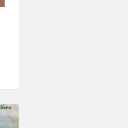
Tarptautinė
etikos
diena
2026