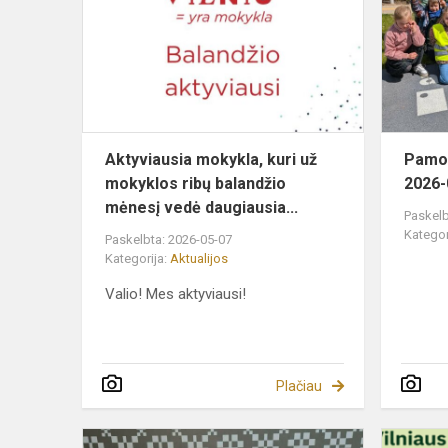
kuri
už
mokyklos
ribų
balandžio
mėnesį...
Aktyviausia mokykla, kuri už
Pamok
mokyklos ribų balandžio
2026-
mėnesį vedė daugiausia...
Paskelb
Kategor
Paskelbta: 2026-05-07
Kategorija:
Aktualijos
Valio! Mes aktyviausi!
Plačiau
Tarptautinės