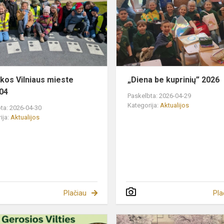
mieste
2026-
04
os Vilniaus mieste
„Diena be kuprinių” 2026
04
Paskelbta: 2026-04-29
Kategorija:
Aktualijos
ta: 2026-04-30
ija:
Aktualijos
Plačiau
Pla
Registracija