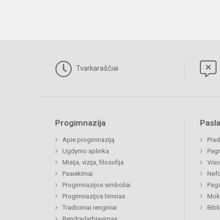
Tvarkaraščiai
Progimnazija
Pasl
Apie progimnaziją
Prad
Ugdymo aplinka
Pagr
Misija, vizija, filosofija
Viso
Pasiekimai
Nefo
Progimnazijos simboliai
Paga
Progimnazijos himnas
Moki
Tradiciniai renginiai
Bibl
Bendradarbiavimas