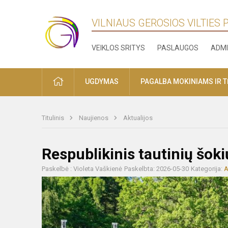
VILNIAUS GEROSIOS VILTIES
VEIKLOS SRITYS
PASLAUGOS
ADMI
PRADŽIA
UGDYMAS
PAGALBA MOKINIAMS IR 
Titulinis
Naujienos
Aktualijos
Respublikinis tautinių šoki
Paskelbė : Violeta Vaškienė
Paskelbta: 2026-05-30
Kategorija:
A