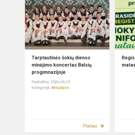
šokių
dienos
minėjimo
koncertas
Balsių
progimn...
Tarptautinės šokių dienos
Regis
minėjimo koncertas Balsių
matav
progimnazijoje
Paskelbta: 2026-04-29
Kategorija:
Aktualijos
Plačiau