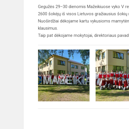
Gegužės 29–30 dienomis Mažeikiuose vyko V respub
2600 šokėjų iš visos Lietuvos gražiausius šokių 
Nuoširdžiai dėkojame kartu vykusioms mamytėms i
klausimus.
Taip pat dėkojame mokytojai, direktoriaus pavadu