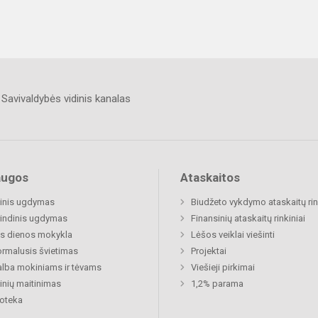
Savivaldybės vidinis kanalas
augos
Ataskaitos
inis ugdymas
Biudžeto vykdymo ataskaitų rin
indinis ugdymas
Finansinių ataskaitų rinkiniai
s dienos mokykla
Lėšos veiklai viešinti
rmalusis švietimas
Projektai
lba mokiniams ir tėvams
Viešieji pirkimai
nių maitinimas
1,2% parama
ioteka