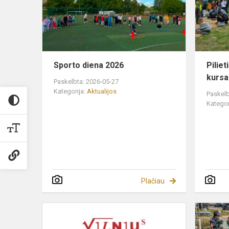
Sporto diena 2026
Pilie
kursa
Paskelbta: 2026-05-27
Kategorija:
Aktualijos
Paskelb
Kategor
Plačiau
Aktyviausia
mokykla,