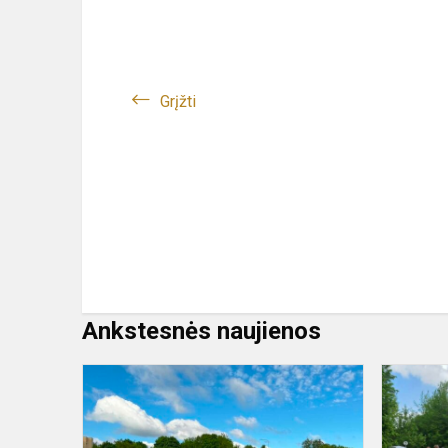
Grįžti
Ankstesnės naujienos
Sporto
diena
2026