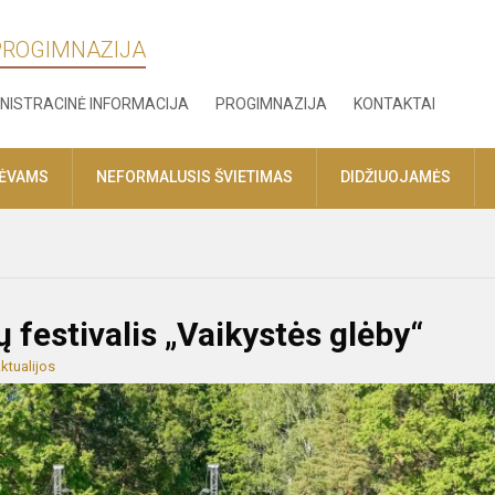
 PROGIMNAZIJA
NISTRACINĖ INFORMACIJA
PROGIMNAZIJA
KONTAKTAI
TĖVAMS
NEFORMALUSIS ŠVIETIMAS
DIDŽIUOJAMĖS
ų festivalis „Vaikystės glėby“
ktualijos