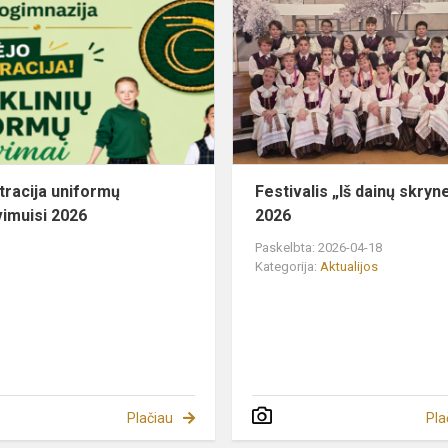
uniformų
matavimuisi
2026
tracija uniformų
Festivalis „Iš dainų skryn
imuisi 2026
2026
Paskelbta: 2026-04-18
Kategorija:
Aktualijos
Plačiau
Pla