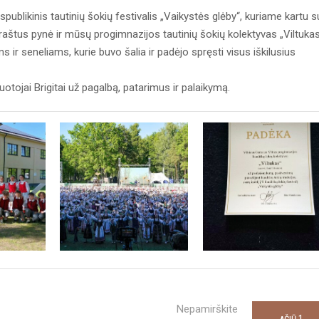
likinis tautinių šokių festivalis „Vaikystės glėby“, kuriame kartu s
raštus pynė ir mūsų progimnazijos tautinių šokių kolektyvas „Viltukas
r seneliams, kurie buvo šalia ir padėjo spręsti visus iškilusius
otojai Brigitai už pagalbą, patarimus ir palaikymą.
Nepamirškite