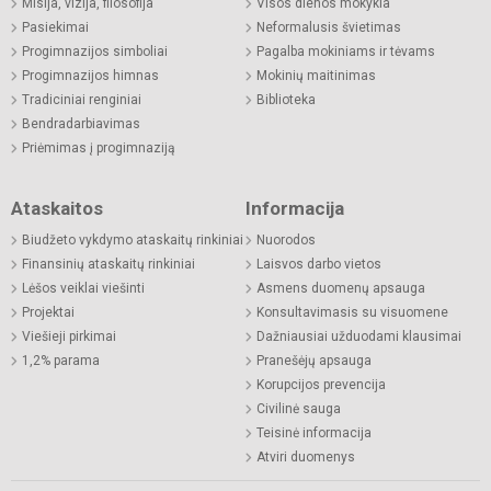
Misija, vizija, filosofija
Visos dienos mokykla
Pasiekimai
Neformalusis švietimas
Progimnazijos simboliai
Pagalba mokiniams ir tėvams
Progimnazijos himnas
Mokinių maitinimas
Tradiciniai renginiai
Biblioteka
Bendradarbiavimas
Priėmimas į progimnaziją
Ataskaitos
Informacija
Biudžeto vykdymo ataskaitų rinkiniai
Nuorodos
Finansinių ataskaitų rinkiniai
Laisvos darbo vietos
Lėšos veiklai viešinti
Asmens duomenų apsauga
Projektai
Konsultavimasis su visuomene
Viešieji pirkimai
Dažniausiai užduodami klausimai
1,2% parama
Pranešėjų apsauga
Korupcijos prevencija
Civilinė sauga
Teisinė informacija
Atviri duomenys