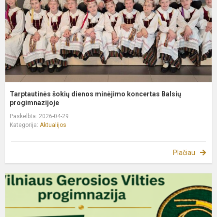
B
p
Tarptautinės šokių dienos minėjimo koncertas Balsių
progimnazijoje
Paskelbta: 2026-04-29
Kategorija:
Aktualijos
Plačiau
R
u
m
2