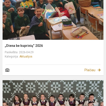
„Diena be kuprinių” 2026
Paskelbta: 2026-04-29
Kategorija:
Aktualijos
Plačiau
T
š
d
m
k