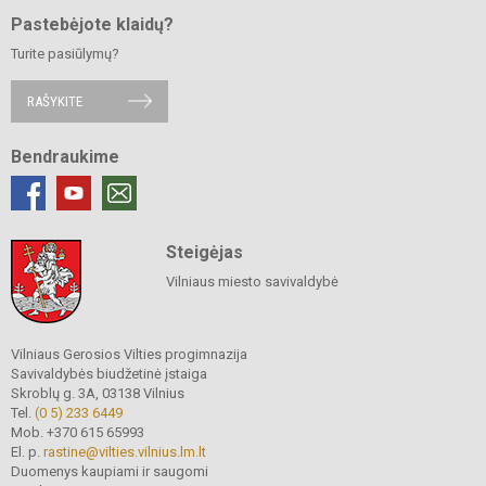
Pastebėjote klaidų?
Turite pasiūlymų?
RAŠYKITE
Bendraukime
Steigėjas
Vilniaus miesto savivaldybė
Vilniaus Gerosios Vilties progimnazija
Savivaldybės biudžetinė įstaiga
Skroblų g. 3A, 03138 Vilnius
Tel.
(0 5) 233 6449
Mob. +370 615 65993
El. p.
rastine@vilties.vilnius.lm.lt
Duomenys kaupiami ir saugomi