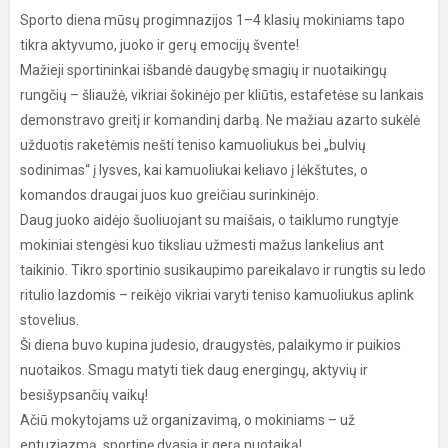
Sporto diena mūsų progimnazijos 1–4 klasių mokiniams tapo
tikra aktyvumo, juoko ir gerų emocijų švente!
Mažieji sportininkai išbandė daugybę smagių ir nuotaikingų
rungčių – šliaužė, vikriai šokinėjo per kliūtis, estafetėse su lankais
demonstravo greitį ir komandinį darbą. Ne mažiau azarto sukėlė
užduotis raketėmis nešti teniso kamuoliukus bei „bulvių
sodinimas“ į lysves, kai kamuoliukai keliavo į lėkštutes, o
komandos draugai juos kuo greičiau surinkinėjo.
Daug juoko aidėjo šuoliuojant su maišais, o taiklumo rungtyje
mokiniai stengėsi kuo tiksliau užmesti mažus lankelius ant
taikinio. Tikro sportinio susikaupimo pareikalavo ir rungtis su ledo
ritulio lazdomis – reikėjo vikriai varyti teniso kamuoliukus aplink
stovelius.
Ši diena buvo kupina judesio, draugystės, palaikymo ir puikios
nuotaikos. Smagu matyti tiek daug energingų, aktyvių ir
besišypsančių vaikų!
Ačiū mokytojams už organizavimą, o mokiniams – už
entuziazmą, sportinę dvasią ir gerą nuotaiką!