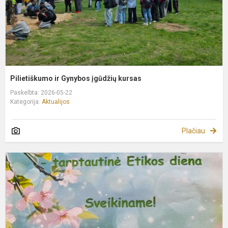
Pilietiškumo ir Gynybos įgūdžių kursas
Paskelbta: 2026-05-22
Kategorija:
Aktualijos
Plačiau
T
e
d
2