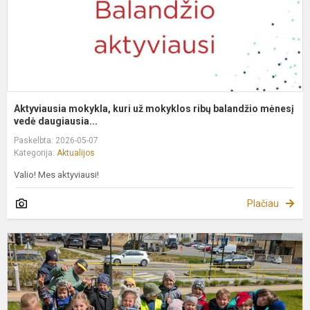
b
m
Aktyviausia mokykla, kuri už mokyklos ribų balandžio mėnesį
vedė daugiausia...
Paskelbta: 2026-05-07
Kategorija:
Aktualijos
Valio! Mes aktyviausi!
Plačiau
P
V
m
2
0