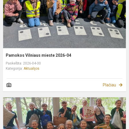
Pamokos Vilniaus mieste 2026-04
Paskelbta: 2026-04-30
Kategorija:
Aktualijos
Plačiau
„
b
k
2