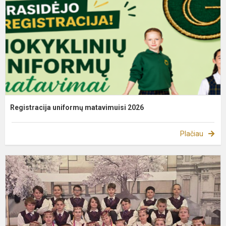
Registracija uniformų matavimuisi 2026
Plačiau
F
„
d
s
2