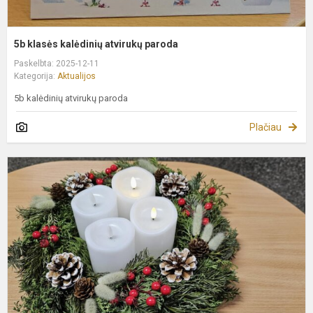
5b klasės kalėdinių atvirukų paroda
Paskelbta: 2025-12-11
Kategorija:
Aktualijos
5b kalėdinių atvirukų paroda
Plačiau
A
A
ž
-
T
ž
u
2