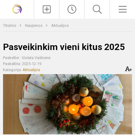
Paieška
Men
Titulinis
Naujienos
Aktualijos
Pasveikinkim vieni kitus 2025
Paskelbė : Violeta Vaškienė
Paskelbta: 2025-12-19
Kategorija:
Aktualijos