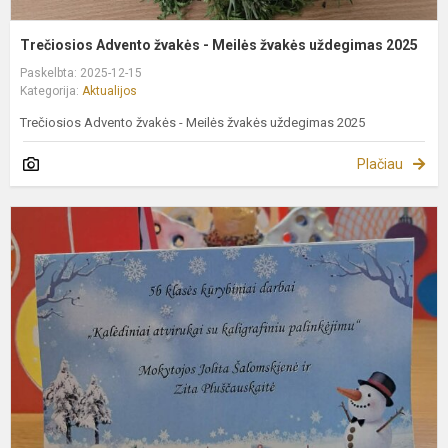
Trečiosios Advento žvakės - Meilės žvakės uždegimas 2025
Paskelbta: 2025-12-15
Kategorija:
Aktualijos
Trečiosios Advento žvakės - Meilės žvakės uždegimas 2025
Plačiau
5
k
k
a
p