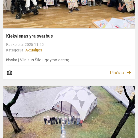
Kiekvienas yra svarbus
Paskelbta: 2025-11-20
Kategorija:
Aktualijos
Išvyka į Vilniaus Šilo ugdymo centrą
Plačiau
T
T
d
2