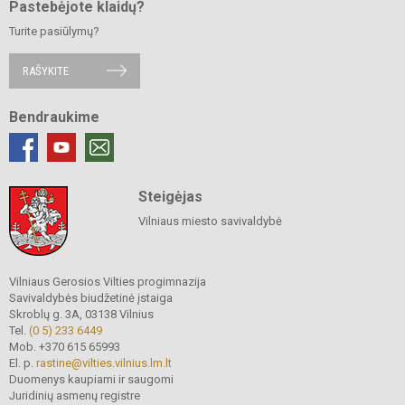
Pastebėjote klaidų?
Turite pasiūlymų?
RAŠYKITE
Bendraukime
Steigėjas
Vilniaus miesto savivaldybė
Vilniaus Gerosios Vilties progimnazija
Savivaldybės biudžetinė įstaiga
Skroblų g. 3A, 03138 Vilnius
Tel.
(0 5) 233 6449
Mob. +370 615 65993
El. p.
rastine@vilties.vilnius.lm.lt
Duomenys kaupiami ir saugomi
Juridinių asmenų registre