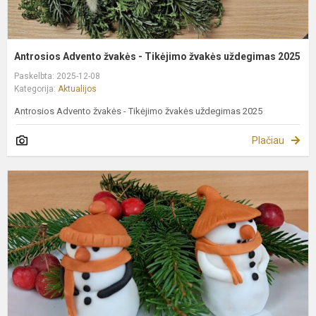
Antrosios Advento žvakės - Tikėjimo žvakės uždegimas 2025
Paskelbta: 2025-12-08
Kategorija:
Aktualijos
Antrosios Advento žvakės - Tikėjimo žvakės uždegimas 2025
Plačiau
M
k
d