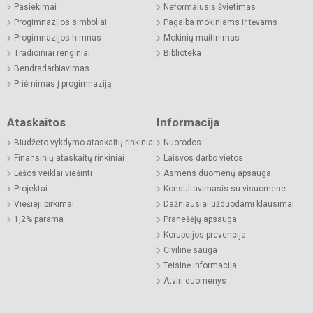
Pasiekimai
Neformalusis švietimas
Progimnazijos simboliai
Pagalba mokiniams ir tėvams
Progimnazijos himnas
Mokinių maitinimas
Tradiciniai renginiai
Biblioteka
Bendradarbiavimas
Priėmimas į progimnaziją
Ataskaitos
Informacija
Biudžeto vykdymo ataskaitų rinkiniai
Nuorodos
Finansinių ataskaitų rinkiniai
Laisvos darbo vietos
Lėšos veiklai viešinti
Asmens duomenų apsauga
Projektai
Konsultavimasis su visuomene
Viešieji pirkimai
Dažniausiai užduodami klausimai
1,2% parama
Pranešėjų apsauga
Korupcijos prevencija
Civilinė sauga
Teisinė informacija
Atviri duomenys