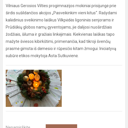
Vilniaus Gerosios Vilties progimnazijos mokiniai prisijungė prie
širdis sušildančios akcijos „Pasveikinkim vieni kitus“. Rašydami
kalėdinius sveikinimo laiškus Vilkpėdės ligoninės senjorams ir
Prūdiškių globos namų gyventojams, jie dalijosi nuoširdžiais
žodžiais, šiluma ir gražiais linkėjimais. Kiekvienas laiškas tapo
mažyte šviesos kibirkštimi, primenančia, kad tikroji švenčių
prasmė gimsta iš dėmesio ir rūpesčio kitam žmogui. Iniciatyvą
subūrė etikos mokytoja Asta Sutkuvienė.
Nepamirškite