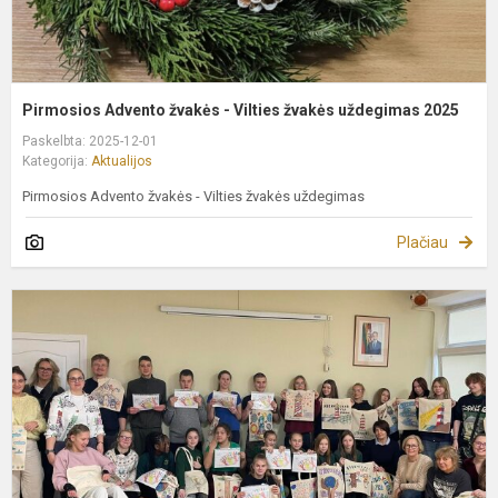
Pirmosios Advento žvakės - Vilties žvakės uždegimas 2025
Paskelbta: 2025-12-01
Kategorija:
Aktualijos
Pirmosios Advento žvakės - Vilties žvakės uždegimas
Plačiau
K
y
s