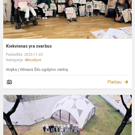
Kiekvienas yra svarbus
Paskelbta: 2025-11-20
Kategorija:
Aktualijos
Išvyka į Vilniaus Šilo ugdymo centrą
Plačiau
T
T
d
2