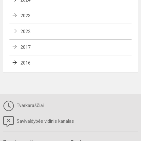
2023
2022
2017
2016
Tvarkaraščiai
Savivaldybės vidinis kanalas