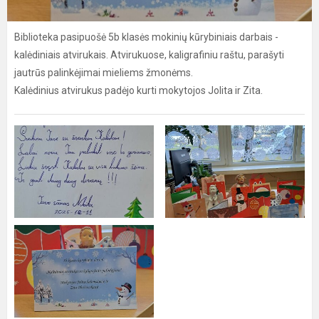
Biblioteka pasipuošė 5b klasės mokinių kūrybiniais darbais -
kalėdiniais atvirukais. Atvirukuose, kaligrafiniu raštu, parašyti
jautrūs palinkėjimai mieliems žmonėms.
Kalėdinius atvirukus padėjo kurti mokytojos Jolita ir Zita.