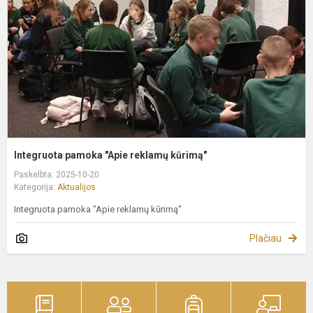
r
k
Integruota pamoka "Apie reklamų kūrimą"
Paskelbta: 2025-10-20
Kategorija:
Aktualijos
Integruota pamoka "Apie reklamų kūrimą"
Plačiau