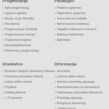
Progimnazija
Paslaugos
Apie progimnaziją
Pradinis ugdymas
Ugdymo aplinka
Pagrindinis ugdymas
Misija, vizija, filosofija
Visos dienos mokykla
Pasiekimai
Neformalusis švietimas
Progimnazijos simboliai
Pagalba mokiniams ir tėvams
Progimnazijos himnas
Mokinių maitinimas
Tradiciniai renginiai
Biblioteka
Bendradarbiavimas
Priėmimas į progimnaziją
Ataskaitos
Informacija
Biudžeto vykdymo ataskaitų rinkiniai
Nuorodos
Finansinių ataskaitų rinkiniai
Laisvos darbo vietos
Lėšos veiklai viešinti
Asmens duomenų apsauga
Projektai
Konsultavimasis su visuomene
Viešieji pirkimai
Dažniausiai užduodami klausimai
1,2% parama
Pranešėjų apsauga
Korupcijos prevencija
Civilinė sauga