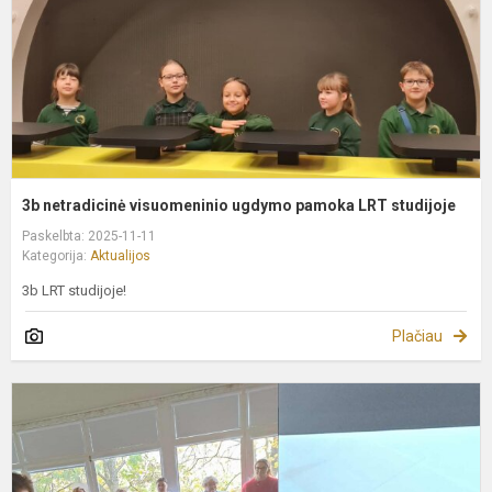
L
s
3b netradicinė visuomeninio ugdymo pamoka LRT studijoje
Paskelbta: 2025-11-11
Kategorija:
Aktualijos
3b LRT studijoje!
Plačiau
D
b
2