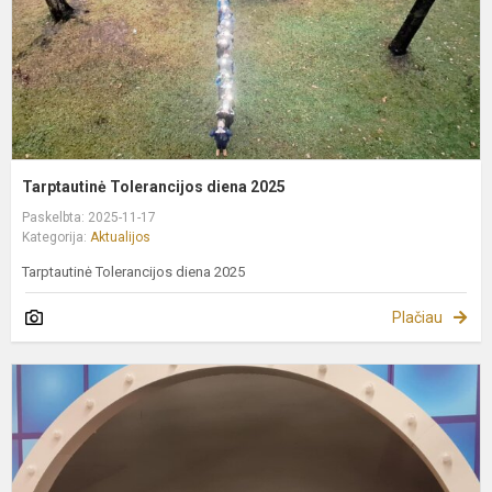
Tarptautinė Tolerancijos diena 2025
Paskelbta: 2025-11-17
Kategorija:
Aktualijos
Tarptautinė Tolerancijos diena 2025
Plačiau
3
n
v
u
p