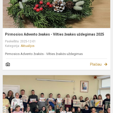
2
Pirmosios Advento žvakės - Vilties žvakės uždegimas 2025
Paskelbta: 2025-12-01
Kategorija:
Aktualijos
Pirmosios Advento žvakės - Vilties žvakės uždegimas
Plačiau
K
y
s