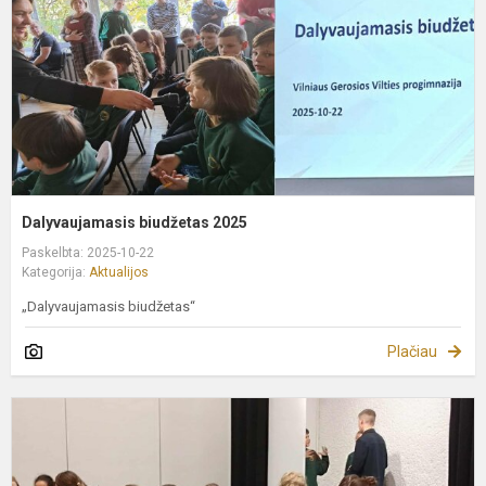
Dalyvaujamasis biudžetas 2025
Paskelbta: 2025-10-22
Kategorija:
Aktualijos
„Dalyvaujamasis biudžetas“
Plačiau
I
p
"