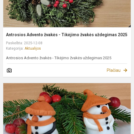
Antrosios Advento žvakės - Tikėjimo žvakės uždegimas 2025
Paskelbta: 2025-12-08
Kategorija:
Aktualijos
Antrosios Advento žvakės - Tikėjimo žvakės uždegimas 2025
Plačiau
M
k
d