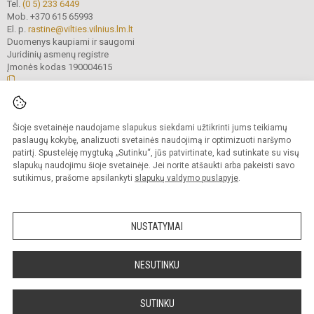
Tel.
(0 5) 233 6449
Mob. +370 615 65993
El. p.
rastine@vilties.vilnius.lm.lt
Duomenys kaupiami ir saugomi
Juridinių asmenų registre
Įmonės kodas 190004615
© 2023 Vilniaus Gerosios Vilties progimnazija. Visos teisės saugomos.
Šioje svetainėje naudojame slapukus siekdami užtikrinti jums teikiamų
Kopijuoti turinį be raštiško progimnazijos administracijos sutikimo griežtai
draudžiama.
paslaugų kokybę, analizuoti svetainės naudojimą ir optimizuoti naršymo
patirtį. Spustelėję mygtuką „Sutinku“, jūs patvirtinate, kad sutinkate su visų
Prieinamumo paraiška
Slapukų valdymas
slapukų naudojimu šioje svetainėje. Jei norite atšaukti arba pakeisti savo
sutikimus, prašome apsilankyti
slapukų valdymo puslapyje
.
Sumanus būdas atnaujinti
mokyklos interneto
svetainę
NUSTATYMAI
NESUTINKU
SUTINKU