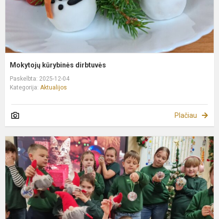
Mokytojų kūrybinės dirbtuvės
Paskelbta: 2025-12-04
Kategorija:
Aktualijos
Plačiau
K
ž
g
2