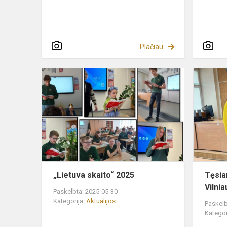
Plačiau
„Lietuva
skaito“
2025
„Lietuva skaito“ 2025
Tęsia
Vilni
Paskelbta: 2025-05-30
Kategorija:
Aktualijos
Paskelb
Kategor