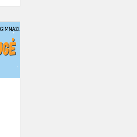
Būrelių
mugė
2025