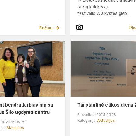
IV Lietuvos moksleivių liaudi
šokių kolektyvų
festivalis „Vaikystės glėb...
Plačiau
Pla
Tęsiant
bendradarbiavimą
su
Vilniaus
Šilo
ugdymo
centru
nt bendradarbiavimą su
Tarptautinė etikos diena
aus Šilo ugdymo centru
Paskelbta: 2025-05-23
Kategorija:
Aktualijos
ta: 2025-05-29
ija:
Aktualijos