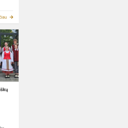
čiau
Lietuvos
moksleivių
liaudiškų
šokių
kolektyvų
festivalis
„V...
iškų
s