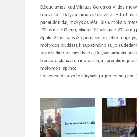
Džiaugiamės, kad Vilniaus Gerosios Vilties mokyk
biudžetas“. Dalyvaujamasis biudžetas – tai būdas,
panaudoti dalį mokyklos lėšų. Šiais mokslo metai
700 eurų: 500 eurų skiria EDU Vilnius ir 200 eurų
Spalio 22 dieną įvyko pirmasis projekto rengin
mokyklos biudžetą ir supažindino su jo sudeda
supažindino su iniciatyvos „Dalyvaujamasis biud
biudžeto planavimą ir atsakingą sprendimo priėmi
mokymosi aplinką.
Lauksime daugybės kūrybiškų ir prasmingų pasi