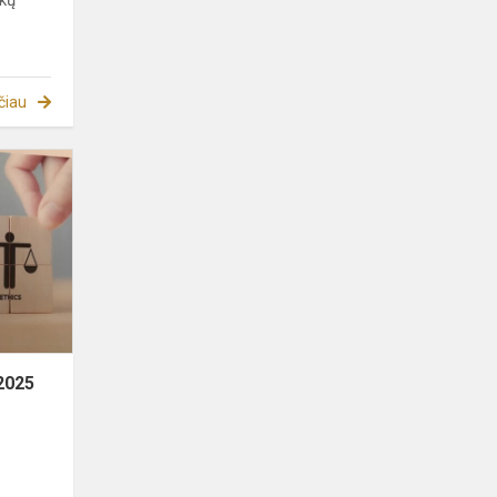
škų
čiau
Tarptautinė
etikos
diena
2025
 2025