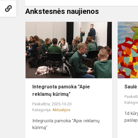
Ankstesnės naujienos
Integruota
pamoka
"Apie
reklamų
kūrimą"
Integruota pamoka "Apie
Saulė
reklamų kūrimą"
Paskelb
Kategor
Paskelbta: 2025-10-20
Kategorija:
Aktualijos
1d kūry
paslap
Integruota pamoka "Apie reklamų
kūrimą"