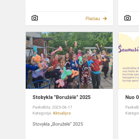
Plačiau
Stobykla
"Boružėlė"
2025
Stobykla "Boružėlė" 2025
Nuo 0
Paskelbta: 2025-06-17
Paskelb
Kategorija:
Aktualijos
Kategor
Stovykla „Boružėlė“ 2025