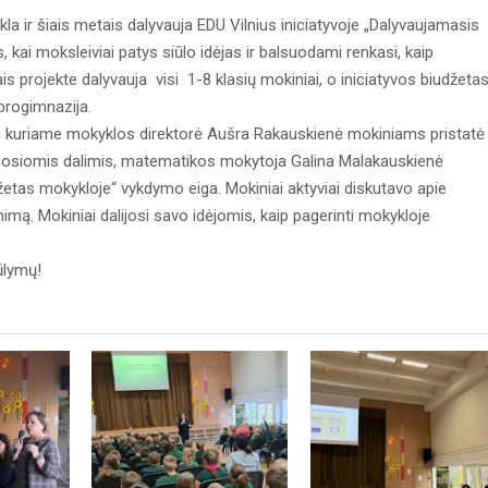
la ir šiais metais dalyvauja EDU Vilnius iniciatyvoje „Dalyvaujamasis
 kai moksleiviai patys siūlo idėjas ir balsuodami renkasi, kaip
s projekte dalyvauja visi 1-8 klasių mokiniai, o iniciatyvos biudžeta
 progimnazija.
ys, kuriame mokyklos direktorė Aušra Rakauskienė mokiniams pristatė
mosiomis dalimis, matematikos mokytoja Galina Malakauskienė
žetas mokykloje“ vykdymo eiga. Mokiniai aktyviai diskutavo apie
mą. Mokiniai dalijosi savo idėjomis, kaip pagerinti mokykloje
ūlymų!