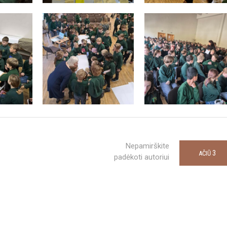
Nepamirškite
3
AČIŪ
padėkoti autoriui