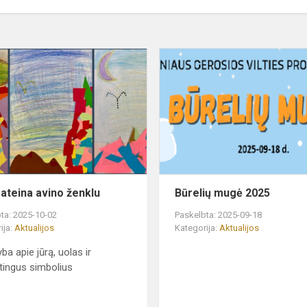
Saulė
ateina
avino
ženklu
 ateina avino ženklu
Būrelių mugė 2025
ta: 2025-10-02
Paskelbta: 2025-09-18
ija:
Aktualijos
Kategorija:
Aktualijos
ba apie jūrą, uolas ir
tingus simbolius