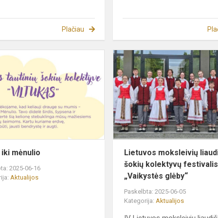
Plačiau
Pla
Nuo
0
iki
mėnulio
 iki mėnulio
Lietuvos moksleivių liaud
šokių kolektyvų festivali
ta: 2025-06-16
„Vaikystės glėby“
ija:
Aktualijos
Paskelbta: 2025-06-05
Kategorija:
Aktualijos