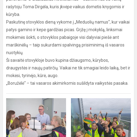
rašytoju Toma Dirgėla, kuris įkvėpė vaikus domėtis knygomis ir
kūryba.
Paskutinę stovyklos dieną vykome į „Meduolių namus“, kur vaikai
patys gamino ir kepė gardžias picas. Grįžę į mokyklą, linksmai
mokėmės šokti, o stovyklos pabaigoje visi dalyviai piešė ant
marškinėlių – taip sukurdami spalvingą prisiminimą iš vasaros
nuotykių.
Ši savaitė stovykloje buvo kupina džiaugsmo, kūrybos,
draugystės ir naujų patirčių. Vaikai ne tik smagiai leido laiką, bet ir
mokėsi, tyrinėjo, kūrė, augo.
„Boružėlė“ – tai vasaros akimirkomis sušildyta vaikystės pasaka.