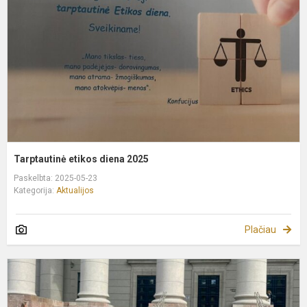
2
Tarptautinė etikos diena 2025
Paskelbta: 2025-05-23
Kategorija:
Aktualijos
Plačiau
I
k