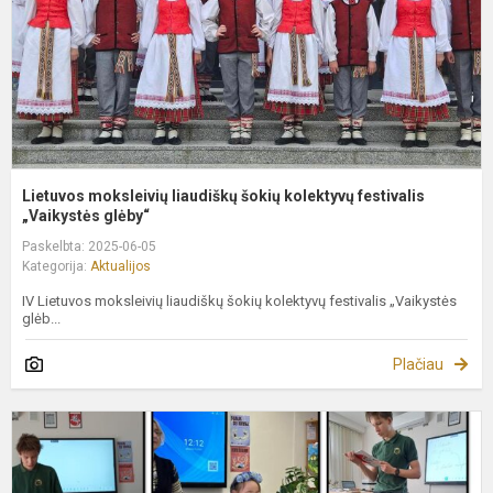
f
„V
Lietuvos moksleivių liaudiškų šokių kolektyvų festivalis
„Vaikystės glėby“
Paskelbta: 2025-06-05
Kategorija:
Aktualijos
IV Lietuvos moksleivių liaudiškų šokių kolektyvų festivalis „Vaikystės
glėb...
Plačiau
„
s
2