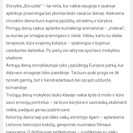
Stovykla „Boružėlė“ – tai vieta, kur vaikai saugioje ir jaukioje
aplinkoje prasmingai bei įdomiai leido vasaros dienas. Kiekviena
stovyklos diena buvo kupina įspūdžių, atradimų ir kūrybos.
Pirmąją dieną vaikus aplankė nuotaikingi animatoriai – „indėnai“,
su kuriais jie smagiai pramogavo ir žaidė. Vėliau, kartu su dailės
terapeute, kūrė svajonių koliažus – spalvingus ir kupinus
vaizduotės darbelius. Po pietų visi aktyviai sportavo mokyklos
stadione.
Antrąją dieną stovyklautojai vyko į įspūdingą Europos parką, kur
dalyvavo smagioje lobio paieškoje. Tai buvo puiki proga ne tik
tyrinėti gamtą, bet ir bendradarbiauti bei spręsti užduotis
komandoje.
Trečiąją dieną mokyklos lauko klasėje vaikai lipdė iš molio ir kūrė
savo emocijų portretus – tai buvo kūrybinė ir saviraišką skatinanti
veikla, padėjusi geriau pažinti save.
Ketvirtoji diena taip pat išliks vaikų atmintyje ilgam – aplankėme
Lietuvos televizijos bokštą, gėrėjomės nuostabia Vilniaus
panorama. O didžiausias netikėtumas – susitikimas su vaikų