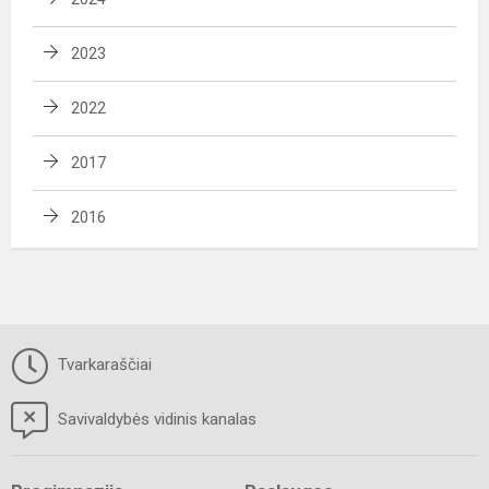
2023
2022
2017
2016
Tvarkaraščiai
Savivaldybės vidinis kanalas