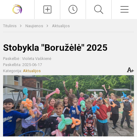
Paieška
Men
Titulinis
Naujienos
Aktualijos
Stobykla "Boružėlė" 2025
Paskelbė : Violeta Vaškienė
Paskelbta: 2025-06-17
Kategorija:
Aktualijos