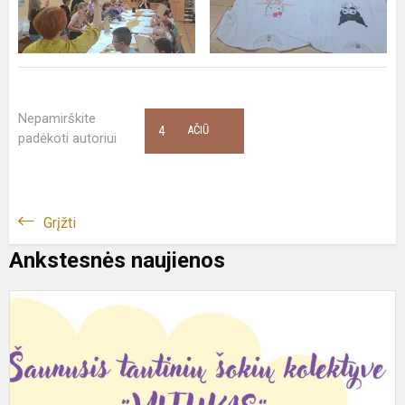
Nepamirškite
4
AČIŪ
padėkoti autoriui
Grįžti
Ankstesnės naujienos
N
0
ik
m