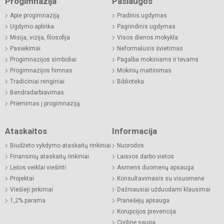
Progimnazija
Paslaugos
Apie progimnaziją
Pradinis ugdymas
Ugdymo aplinka
Pagrindinis ugdymas
Misija, vizija, filosofija
Visos dienos mokykla
Pasiekimai
Neformalusis švietimas
Progimnazijos simboliai
Pagalba mokiniams ir tėvams
Progimnazijos himnas
Mokinių maitinimas
Tradiciniai renginiai
Biblioteka
Bendradarbiavimas
Priėmimas į progimnaziją
Ataskaitos
Informacija
Biudžeto vykdymo ataskaitų rinkiniai
Nuorodos
Finansinių ataskaitų rinkiniai
Laisvos darbo vietos
Lėšos veiklai viešinti
Asmens duomenų apsauga
Projektai
Konsultavimasis su visuomene
Viešieji pirkimai
Dažniausiai užduodami klausimai
1,2% parama
Pranešėjų apsauga
Korupcijos prevencija
Civilinė sauga