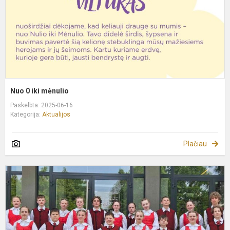
Nuo 0 iki mėnulio
Paskelbta: 2025-06-16
Kategorija:
Aktualijos
Plačiau
L
m
l
š
k