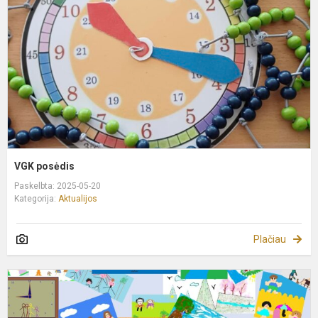
VGK posėdis
Paskelbta: 2025-05-20
Kategorija:
Aktualijos
Plačiau
L
s
š