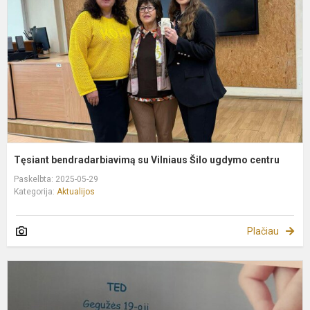
V
Š
u
c
Tęsiant bendradarbiavimą su Vilniaus Šilo ugdymo centru
Paskelbta: 2025-05-29
Kategorija:
Aktualijos
Plačiau
T
e
d