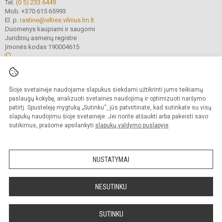
Tel.
(0 5) 233 6449
Mob. +370 615 65993
El. p.
rastine@vilties.vilnius.lm.lt
Duomenys kaupiami ir saugomi
Juridinių asmenų registre
Įmonės kodas 190004615
© 2023 Vilniaus Gerosios Vilties progimnazija. Visos teisės saugomos.
Šioje svetainėje naudojame slapukus siekdami užtikrinti jums teikiamų
Kopijuoti turinį be raštiško progimnazijos administracijos sutikimo griežtai
draudžiama.
paslaugų kokybę, analizuoti svetainės naudojimą ir optimizuoti naršymo
patirtį. Spustelėję mygtuką „Sutinku“, jūs patvirtinate, kad sutinkate su visų
Prieinamumo paraiška
Slapukų valdymas
slapukų naudojimu šioje svetainėje. Jei norite atšaukti arba pakeisti savo
sutikimus, prašome apsilankyti
slapukų valdymo puslapyje
.
Sumanus būdas atnaujinti
mokyklos interneto
svetainę
NUSTATYMAI
NESUTINKU
SUTINKU