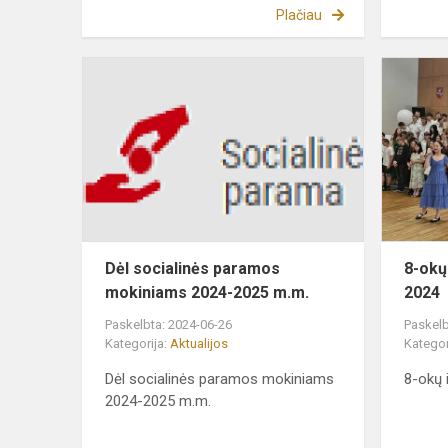
Plačiau
Dėl
socialinės
paramos
mokiniams
2024-
2025
m.m.
Dėl socialinės paramos
8-okų
mokiniams 2024-2025 m.m.
2024
Paskelbta: 2024-06-26
Paskelb
Kategorija:
Aktualijos
Kategor
Dėl socialinės paramos mokiniams
8-okų 
2024-2025 m.m.