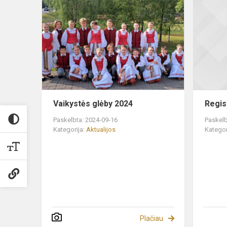
Vaikystės
glėby
2024
Vaikystės glėby 2024
Regist
Paskelbta: 2024-09-16
Paskelb
Kategorija:
Aktualijos
Kategor
Plačiau