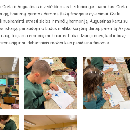
i Greta ir Augustinas ir vedė įdomias bei turiningas pamokas. Greta
saugą, tvarumą, gamtos daromą įtaką žmogaus gyvenimui. Greta
usiraminti, atrasti sielos ir minčių harmoniją. Augustinas kartu su
 istoriją, panaudojimo būdus ir atliko kūrybinį darbą, paremtą Azijo
 daug teigiamų emocijų mokiniams. Labai džiaugiamės, kad ir buvę
mnaziją ir su dabartiniais mokinukais pasidalina žiniomis.