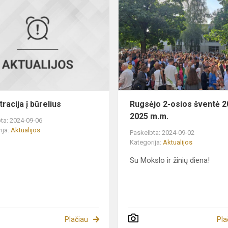
Registracija
į
būrelius
racija į būrelius
Rugsėjo 2-osios šventė 2
2025 m.m.
ta: 2024-09-06
ija:
Aktualijos
Paskelbta: 2024-09-02
Kategorija:
Aktualijos
Su Mokslo ir žinių diena!
Plačiau
Pla