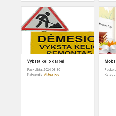
Vyksta
kelio
darbai
Vyksta kelio darbai
Moksl
Paskelbta: 2024-08-30
Paskelb
Kategorija:
Aktualijos
Kategor