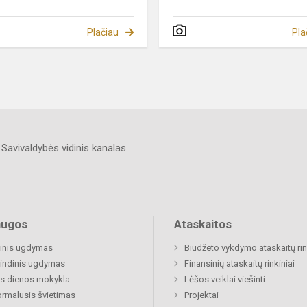
Plačiau
Pla
Savivaldybės vidinis kanalas
augos
Ataskaitos
inis ugdymas
Biudžeto vykdymo ataskaitų rin
indinis ugdymas
Finansinių ataskaitų rinkiniai
s dienos mokykla
Lėšos veiklai viešinti
rmalusis švietimas
Projektai