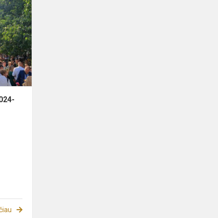
Rugsėjo
2-
osios
šventė
2024-
2025
m.m.
024-
čiau