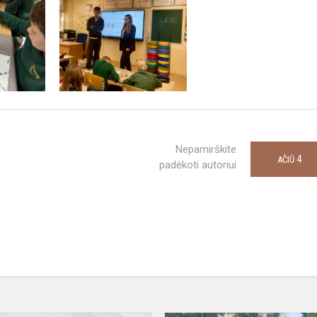
Nepamirškite
4
AČIŪ
padėkoti autoriui