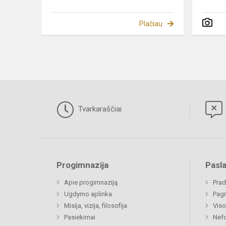
Plačiau
Tvarkaraščiai
Progimnazija
Pasl
Apie progimnaziją
Prad
Ugdymo aplinka
Pagr
Misija, vizija, filosofija
Viso
Pasiekimai
Nefo