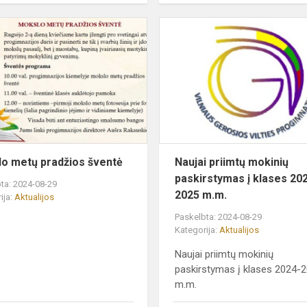
Mokslo
metų
pradžios
šventė
o metų pradžios šventė
Naujai priimtų mokinių
paskirstymas į klases 20
ta: 2024-08-29
2025 m.m.
ija:
Aktualijos
Paskelbta: 2024-08-29
Kategorija:
Aktualijos
Naujai priimtų mokinių
paskirstymas į klases 2024-
m.m.