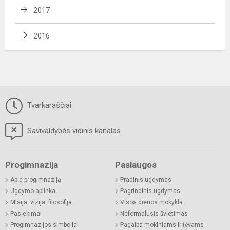
2017
2016
Tvarkaraščiai
Savivaldybės vidinis kanalas
Progimnazija
Paslaugos
Apie progimnaziją
Pradinis ugdymas
Ugdymo aplinka
Pagrindinis ugdymas
Misija, vizija, filosofija
Visos dienos mokykla
Pasiekimai
Neformalusis švietimas
Progimnazijos simboliai
Pagalba mokiniams ir tėvams