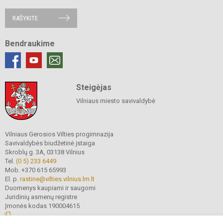
RAŠYKITE
Bendraukime
Steigėjas
Vilniaus miesto savivaldybė
Vilniaus Gerosios Vilties progimnazija
Savivaldybės biudžetinė įstaiga
Skroblų g. 3A, 03138 Vilnius
Tel.
(0 5) 233 6449
Mob. +370 615 65993
El. p.
rastine@vilties.vilnius.lm.lt
Duomenys kaupiami ir saugomi
Juridinių asmenų registre
Įmonės kodas 190004615