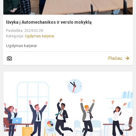
Išvyka į Automechanikos ir verslo mokyklą
Paskelbta: 2024-02-28
Kategorija:
Ugdymas karjerai
Ugdymas karjerai
Plačiau
K
s
2