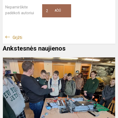
Nepamirškite
2
AČIŪ
padėkoti autoriui
Grįžti
Ankstesnės naujienos
I
į
A
ir
v
m