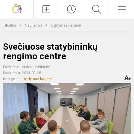
Paieška
Men
Titulinis
Naujienos
Ugdymas karjerai
Svečiuose statybininkų
rengimo centre
Paskelbė : Violeta Vaškienė
Paskelbta: 2024-03-05
Kategorija:
Ugdymas karjerai