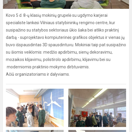
Kovo 5 d. 8-ų klasių mokinių grupelė su ugdymo karjerai
specialiste lankėsi Vilniaus statybininkų rengimo centre, kur
susipažino su statybos sektoriaus ūkio šaka bei atliko praktinį
darbą - suprojektavo kompiuterinės grafikos objektus ir vienas jų
buvo išspausdintas 3D spausdintuvu. Mokiniai taip pat susipažino
su šiomis veiklomis: medžio apdirbimu, sienų dekoravimu,
mozaikos klijavimu, polistirolo apdirbimu, klijavimu bei su
moderniomis praktinio mokymo dirbtuvėmis.
Ačiū organizatoriams ir dalyviams.