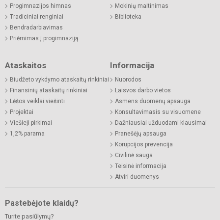
Progimnazijos himnas
Mokinių maitinimas
Tradiciniai renginiai
Biblioteka
Bendradarbiavimas
Priėmimas į progimnaziją
Ataskaitos
Informacija
Biudžeto vykdymo ataskaitų rinkiniai
Nuorodos
Finansinių ataskaitų rinkiniai
Laisvos darbo vietos
Lėšos veiklai viešinti
Asmens duomenų apsauga
Projektai
Konsultavimasis su visuomene
Viešieji pirkimai
Dažniausiai užduodami klausimai
1,2% parama
Pranešėjų apsauga
Korupcijos prevencija
Civilinė sauga
Teisinė informacija
Atviri duomenys
Pastebėjote klaidų?
Turite pasiūlymų?