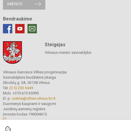
RAŠYKITE
Bendraukime
Steigėjas
Vilniaus miesto savivaldybė
Vilniaus Gerosios Vilties progimnazija
Savivaldybės biudžetinė įstaiga
Skroblų g. 3A, 03138 Vilnius
Tel.
(0 5) 233 6449
Mob. +370 615 65993
El. p.
rastine@vilties.vilnius.lm.lt
Duomenys kaupiami ir saugomi
Juridinių asmenų registre
Įmonės kodas 190004615