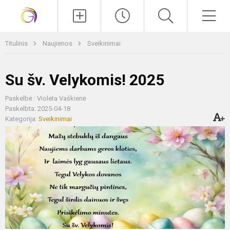
Paieška
Men
Titulinis
Naujienos
Sveikinimai
Su šv. Velykomis! 2025
Paskelbė : Violeta Vaškienė
Paskelbta: 2025-04-18
Kategorija:
Sveikinimai