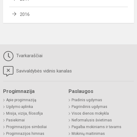
2016
Tvarkaraščiai
Savivaldybės vidinis kanalas
Progimnazija
Paslaugos
Apie progimnaziją
Pradinis ugdymas
Ugdymo aplinka
Pagrindinis ugdymas
Misija, vizija, filosofija
Visos dienos mokykla
Pasiekimai
Neformalusis švietimas
Progimnazijos simboliai
Pagalba mokiniams ir tėvams
Progimnazijos himnas
Mokinių maitinimas