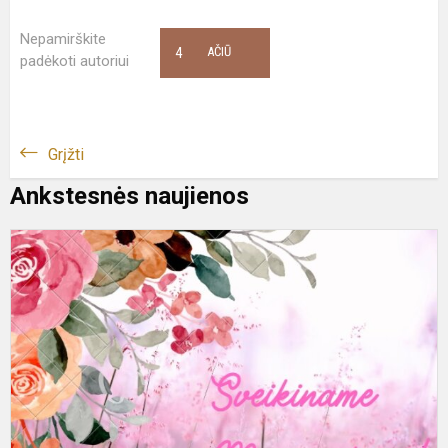
Nepamirškite
4
AČIŪ
padėkoti autoriui
Grįžti
Ankstesnės naujienos
S