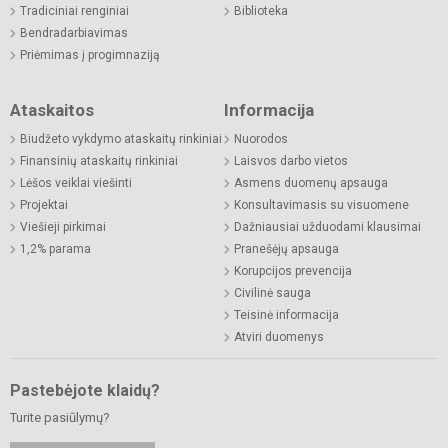
Tradiciniai renginiai
Biblioteka
Bendradarbiavimas
Priėmimas į progimnaziją
Ataskaitos
Informacija
Biudžeto vykdymo ataskaitų rinkiniai
Nuorodos
Finansinių ataskaitų rinkiniai
Laisvos darbo vietos
Lėšos veiklai viešinti
Asmens duomenų apsauga
Projektai
Konsultavimasis su visuomene
Viešieji pirkimai
Dažniausiai užduodami klausimai
1,2% parama
Pranešėjų apsauga
Korupcijos prevencija
Civilinė sauga
Teisinė informacija
Atviri duomenys
Pastebėjote klaidų?
Turite pasiūlymų?