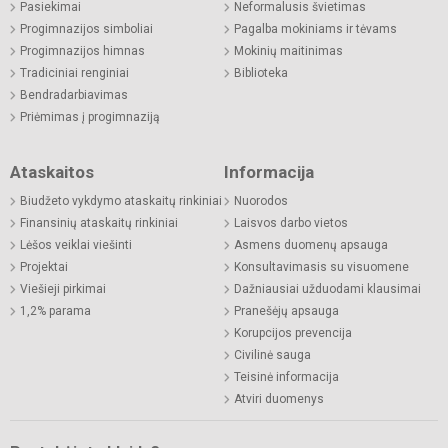
Pasiekimai
Neformalusis švietimas
Progimnazijos simboliai
Pagalba mokiniams ir tėvams
Progimnazijos himnas
Mokinių maitinimas
Tradiciniai renginiai
Biblioteka
Bendradarbiavimas
Priėmimas į progimnaziją
Ataskaitos
Informacija
Biudžeto vykdymo ataskaitų rinkiniai
Nuorodos
Finansinių ataskaitų rinkiniai
Laisvos darbo vietos
Lėšos veiklai viešinti
Asmens duomenų apsauga
Projektai
Konsultavimasis su visuomene
Viešieji pirkimai
Dažniausiai užduodami klausimai
1,2% parama
Pranešėjų apsauga
Korupcijos prevencija
Civilinė sauga
Teisinė informacija
Atviri duomenys