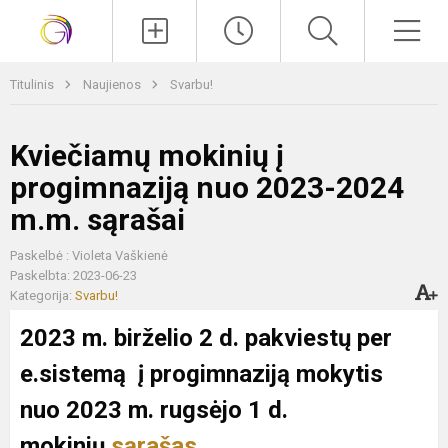
Paieška
Men
Titulinis
Naujienos
Svarbu!
Kviečiamų mokinių į
progimnaziją nuo 2023-2024
m.m. sąrašai
Paskelbė : Violeta Vaškienė
Paskelbta: 2023-06-23
Kategorija:
Svarbu!
2023 m. birželio 2 d. pakviestų per
e.sistemą į progimnaziją mokytis
nuo 2023 m. rugsėjo 1 d.
mokinių
sąrašas