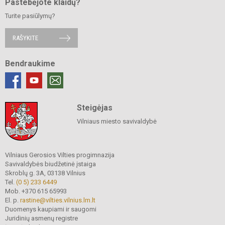
Pastebėjote klaidų?
Turite pasiūlymų?
RAŠYKITE
Bendraukime
Steigėjas
Vilniaus miesto savivaldybė
Vilniaus Gerosios Vilties progimnazija
Savivaldybės biudžetinė įstaiga
Skroblų g. 3A, 03138 Vilnius
Tel.
(0 5) 233 6449
Mob. +370 615 65993
El. p.
rastine@vilties.vilnius.lm.lt
Duomenys kaupiami ir saugomi
Juridinių asmenų registre