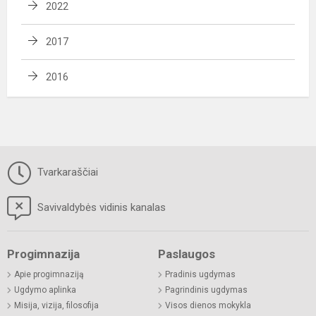
2022
2017
2016
Tvarkaraščiai
Savivaldybės vidinis kanalas
Progimnazija
Paslaugos
Apie progimnaziją
Pradinis ugdymas
Ugdymo aplinka
Pagrindinis ugdymas
Misija, vizija, filosofija
Visos dienos mokykla