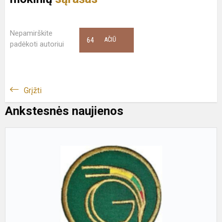
Nepamirškite
64
AČIŪ
padėkoti autoriui
Grįžti
Ankstesnės naujienos
I
b
p
ir
k
k
m
t