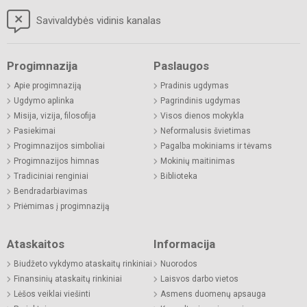
Savivaldybės vidinis kanalas
Progimnazija
Paslaugos
Apie progimnaziją
Pradinis ugdymas
Ugdymo aplinka
Pagrindinis ugdymas
Misija, vizija, filosofija
Visos dienos mokykla
Pasiekimai
Neformalusis švietimas
Progimnazijos simboliai
Pagalba mokiniams ir tėvams
Progimnazijos himnas
Mokinių maitinimas
Tradiciniai renginiai
Biblioteka
Bendradarbiavimas
Priėmimas į progimnaziją
Ataskaitos
Informacija
Biudžeto vykdymo ataskaitų rinkiniai
Nuorodos
Finansinių ataskaitų rinkiniai
Laisvos darbo vietos
Lėšos veiklai viešinti
Asmens duomenų apsauga