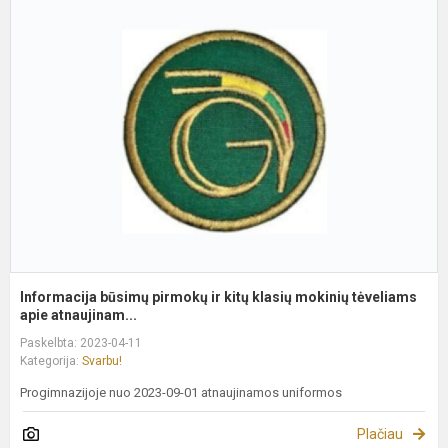
I
b
p
ir
k
k
m
t
Informacija būsimų pirmokų ir kitų klasių mokinių tėveliams
apie atnaujinam...
Paskelbta: 2023-04-11
Kategorija:
Svarbu!
Progimnazijoje nuo 2023-09-01 atnaujinamos uniformos
Plačiau