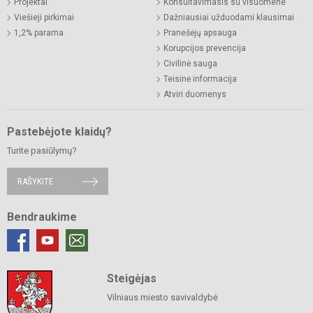
Projektai
Konsultavimasis su visuomene
Viešieji pirkimai
Dažniausiai užduodami klausimai
1,2% parama
Pranešėjų apsauga
Korupcijos prevencija
Civilinė sauga
Teisinė informacija
Atviri duomenys
Pastebėjote klaidų?
Turite pasiūlymų?
RAŠYKITE
Bendraukime
Steigėjas
Vilniaus miesto savivaldybė