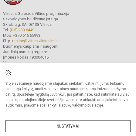
Vilniaus Gerosios Vilties progimnazija
Savivaldybės biudžetinė įstaiga
Skroblų g. 3A, 03138 Vilnius
Tel.
(0 5) 233 6449
Mob. +370 615 65993
El. p.
rastine@vilties.vilnius.lm.lt
Duomenys kaupiami ir saugomi
Juridinių asmenų registre
Įmonės kodas 190004615
© 2023 Vilniaus Gerosios Vilties progimnazija. Visos teisės saugomos.
Šioje svetainėje naudojame slapukus siekdami užtikrinti jums teikiamų
Kopijuoti turinį be raštiško progimnazijos administracijos sutikimo griežtai
draudžiama.
paslaugų kokybę, analizuoti svetainės naudojimą ir optimizuoti naršymo
patirtį. Spustelėję mygtuką „Sutinku“, jūs patvirtinate, kad sutinkate su visų
Prieinamumo paraiška
Slapukų valdymas
slapukų naudojimu šioje svetainėje. Jei norite atšaukti arba pakeisti savo
sutikimus, prašome apsilankyti
slapukų valdymo puslapyje
.
Sumanus būdas atnaujinti
mokyklos interneto
svetainę
NUSTATYMAI