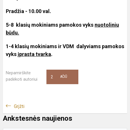
Pradžia - 10.00 val.
5-8 klasių mokiniams pamokos vyks
nuotoliniu
būdu.
1-4 klasių mokiniams ir VDM dalyviams pamokos
vyks
įprasta tvarka
.
Nepamirškite
2
AČIŪ
padėkoti autoriui
Grįžti
Ankstesnės naujienos