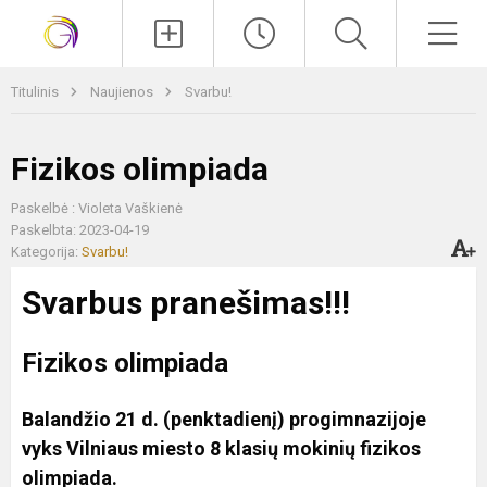
Paieška
Men
Titulinis
Naujienos
Svarbu!
Fizikos olimpiada
Paskelbė : Violeta Vaškienė
Paskelbta: 2023-04-19
Kategorija:
Svarbu!
Svarbus pranešimas!!!
Fizikos olimpiada
Balandžio 21 d. (penktadienį) progimnazijoje
vyks Vilniaus miesto 8 klasių mokinių fizikos
olimpiada.