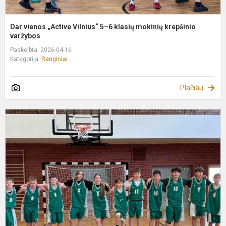
Dar vienos „Active Vilnius“ 5–6 klasių mokinių krepšinio
varžybos
Paskelbta: 2026-04-16
Kategorija:
Renginiai
Plačiau
„
V
5
6
k
m
k
l
p