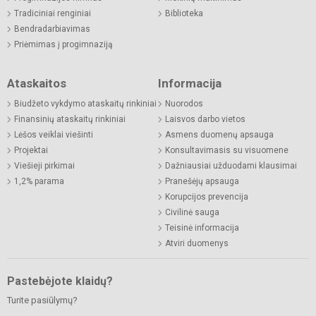
Tradiciniai renginiai
Biblioteka
Bendradarbiavimas
Priėmimas į progimnaziją
Ataskaitos
Informacija
Biudžeto vykdymo ataskaitų rinkiniai
Nuorodos
Finansinių ataskaitų rinkiniai
Laisvos darbo vietos
Lėšos veiklai viešinti
Asmens duomenų apsauga
Projektai
Konsultavimasis su visuomene
Viešieji pirkimai
Dažniausiai užduodami klausimai
1,2% parama
Pranešėjų apsauga
Korupcijos prevencija
Civilinė sauga
Teisinė informacija
Atviri duomenys
Pastebėjote klaidų?
Turite pasiūlymų?