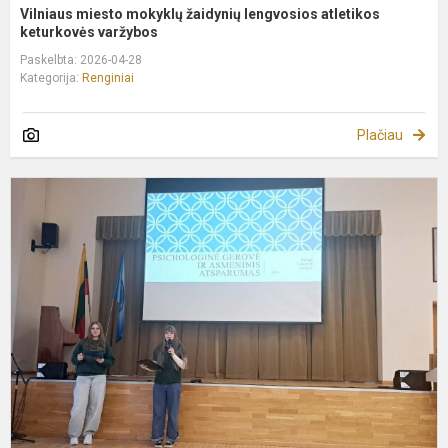
Vilniaus miesto mokyklų žaidynių lengvosios atletikos
keturkovės varžybos
Paskelbta: 2026-04-28
Kategorija:
Renginiai
Plačiau
8
1
k
m
k
„
a
–
m
st