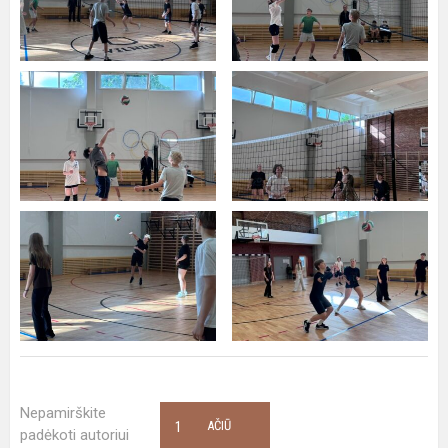
Nepamirškite
1
AČIŪ
padėkoti autoriui