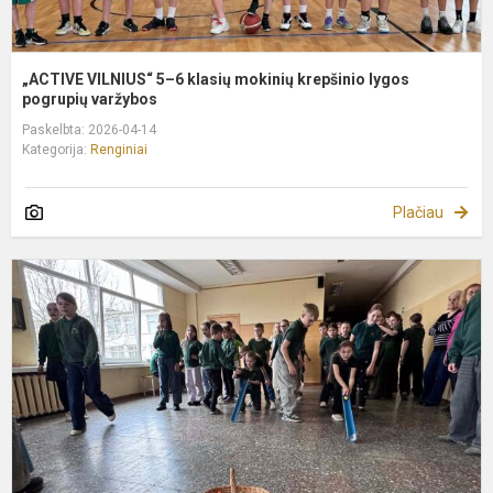
„ACTIVE VILNIUS“ 5–6 klasių mokinių krepšinio lygos
pogrupių varžybos
Paskelbta: 2026-04-14
Kategorija:
Renginiai
Plačiau
V
V
2