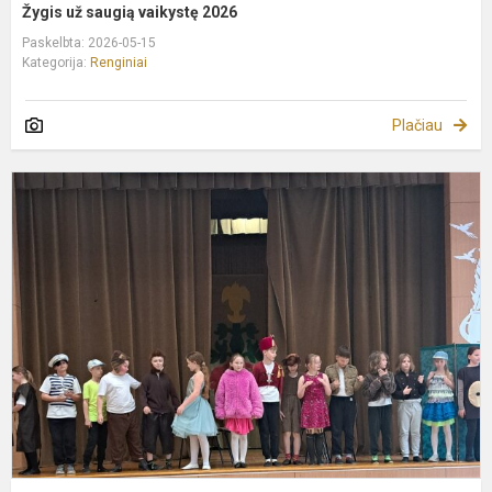
Žygis už saugią vaikystę 2026
Paskelbta: 2026-05-15
Kategorija:
Renginiai
Plačiau
S
“
ž