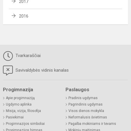
2017
2016
Tvarkaraščiai
Savivaldybės vidinis kanalas
Progimnazija
Paslaugos
Apie progimnaziją
Pradinis ugdymas
Ugdymo aplinka
Pagrindinis ugdymas
Misija, vizija, filosofija
Visos dienos mokykla
Pasiekimai
Neformalusis švietimas
Progimnazijos simboliai
Pagalba mokiniams ir tėvams
Progimnazijos himnas
Mokinių maitinimas