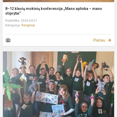
8–12 klasių mokinių konferencija „Mano aplinka – mano
stiprybė“
Paskelbta: 2026-04-21
Kategorija:
Renginiai
Plačiau
S
p