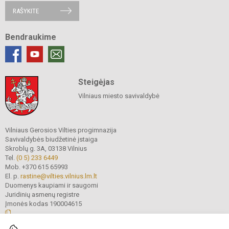
RAŠYKITE
Bendraukime
Steigėjas
Vilniaus miesto savivaldybė
Vilniaus Gerosios Vilties progimnazija
Savivaldybės biudžetinė įstaiga
Skroblų g. 3A, 03138 Vilnius
Tel.
(0 5) 233 6449
Mob. +370 615 65993
El. p.
rastine@vilties.vilnius.lm.lt
Duomenys kaupiami ir saugomi
Juridinių asmenų registre
Įmonės kodas 190004615