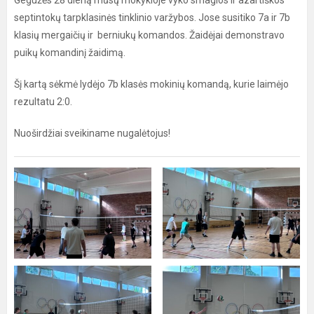
Gegužės 28 dieną mūsų mokykloje vyko smagios ir azartiškos
septintokų tarpklasinės tinklinio varžybos. Jose susitiko 7a ir 7b
klasių mergaičių ir berniukų komandos. Žaidėjai demonstravo
puikų komandinį žaidimą.
Šį kartą sėkmė lydėjo 7b klasės mokinių komandą, kurie laimėjo
rezultatu 2:0.
Nuoširdžiai sveikiname nugalėtojus!