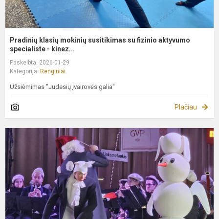
Pradinių klasių mokinių susitikimas su fizinio aktyvumo
specialiste - kinez...
Paskelbta: 2026-01-29
Kategorija:
Renginiai
Užsiėmimas "Judesių įvairovės galia"
Plačiau
L
s
p
o
"
p