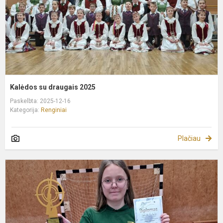
Kalėdos su draugais 2025
Paskelbta: 2025-12-16
Kategorija:
Renginiai
Plačiau
Š
v