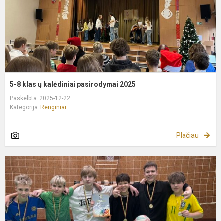
5-8 klasių kalėdiniai pasirodymai 2025
Paskelbta: 2025-12-22
Kategorija:
Renginiai
Plačiau
S
b
K
t
t