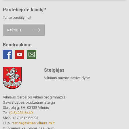
Pastebėjote klaidų?
Turite pasiūlymų?
RAŠYKITE
Bendraukime
Steigėjas
Vilniaus miesto savivaldybė
Vilniaus Gerosios Vilties progimnazija
Savivaldybės biudžetinė įstaiga
Skroblų g. 3A, 03138 Vilnius
Tel.
(0 5) 233 6449
Mob. +370 615 65993
El. p.
rastine@vilties.vilnius.lm.lt
Duomenys kaupiami ir saugomi