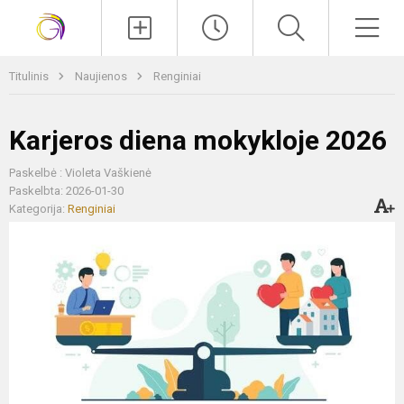
Paieška
Men
Titulinis
Naujienos
Renginiai
Karjeros diena mokykloje 2026
Paskelbė : Violeta Vaškienė
Paskelbta: 2026-01-30
Kategorija:
Renginiai