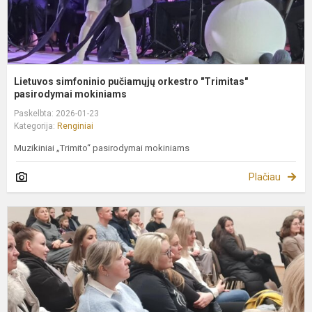
Lietuvos simfoninio pučiamųjų orkestro "Trimitas"
pasirodymai mokiniams
Paskelbta: 2026-01-23
Kategorija:
Renginiai
Muzikiniai „Trimito“ pasirodymai mokiniams
Plačiau
S
s
b
p
t
2