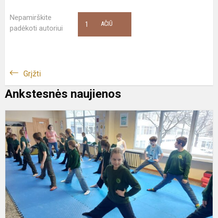
Nepamirškite
1
AČIŪ
padėkoti autoriui
Grįžti
Ankstesnės naujienos
P
k
m
s
s
f
a
s