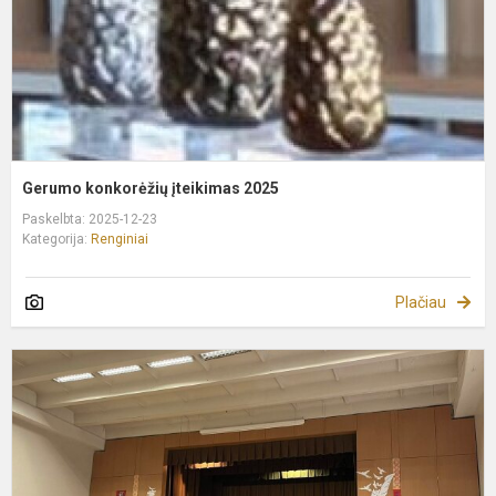
Gerumo konkorėžių įteikimas 2025
Paskelbta: 2025-12-23
Kategorija:
Renginiai
Plačiau
5
8
k
k
p
2