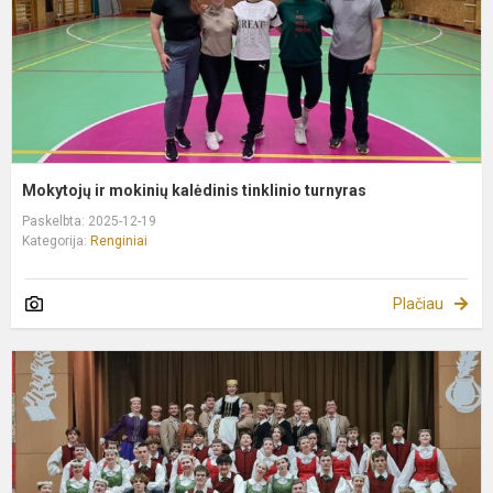
Mokytojų ir mokinių kalėdinis tinklinio turnyras
Paskelbta: 2025-12-19
Kategorija:
Renginiai
Plačiau
K
s
d
2