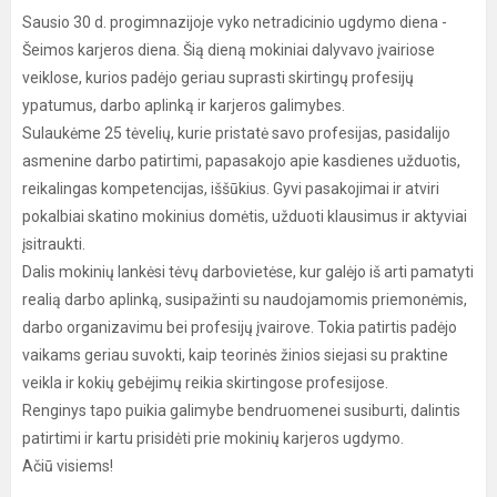
Sausio 30 d. progimnazijoje vyko netradicinio ugdymo diena -
Šeimos karjeros diena. Šią dieną mokiniai dalyvavo įvairiose
veiklose, kurios padėjo geriau suprasti skirtingų profesijų
ypatumus, darbo aplinką ir karjeros galimybes.
Sulaukėme 25 tėvelių, kurie pristatė savo profesijas, pasidalijo
asmenine darbo patirtimi, papasakojo apie kasdienes užduotis,
reikalingas kompetencijas, iššūkius. Gyvi pasakojimai ir atviri
pokalbiai skatino mokinius domėtis, užduoti klausimus ir aktyviai
įsitraukti.
Dalis mokinių lankėsi tėvų darbovietėse, kur galėjo iš arti pamatyti
realią darbo aplinką, susipažinti su naudojamomis priemonėmis,
darbo organizavimu bei profesijų įvairove. Tokia patirtis padėjo
vaikams geriau suvokti, kaip teorinės žinios siejasi su praktine
veikla ir kokių gebėjimų reikia skirtingose profesijose.
Renginys tapo puikia galimybe bendruomenei susiburti, dalintis
patirtimi ir kartu prisidėti prie mokinių karjeros ugdymo.
Ačiū visiems!