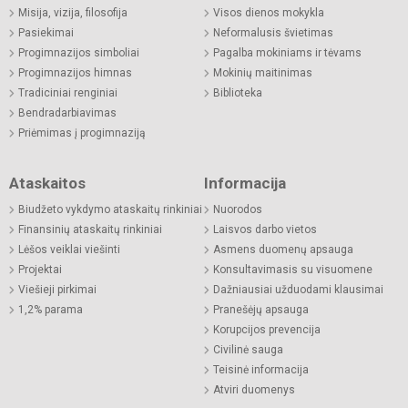
Misija, vizija, filosofija
Visos dienos mokykla
Pasiekimai
Neformalusis švietimas
Progimnazijos simboliai
Pagalba mokiniams ir tėvams
Progimnazijos himnas
Mokinių maitinimas
Tradiciniai renginiai
Biblioteka
Bendradarbiavimas
Priėmimas į progimnaziją
Ataskaitos
Informacija
Biudžeto vykdymo ataskaitų rinkiniai
Nuorodos
Finansinių ataskaitų rinkiniai
Laisvos darbo vietos
Lėšos veiklai viešinti
Asmens duomenų apsauga
Projektai
Konsultavimasis su visuomene
Viešieji pirkimai
Dažniausiai užduodami klausimai
1,2% parama
Pranešėjų apsauga
Korupcijos prevencija
Civilinė sauga
Teisinė informacija
Atviri duomenys