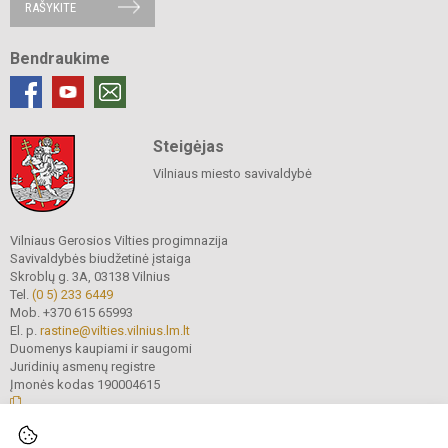
RAŠYKITE
Bendraukime
Steigėjas
Vilniaus miesto savivaldybė
Vilniaus Gerosios Vilties progimnazija
Savivaldybės biudžetinė įstaiga
Skroblų g. 3A, 03138 Vilnius
Tel.
(0 5) 233 6449
Mob. +370 615 65993
El. p.
rastine@vilties.vilnius.lm.lt
Duomenys kaupiami ir saugomi
Juridinių asmenų registre
Įmonės kodas 190004615