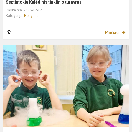
Septintokių Kalėdinis tinklinio turnyras
Paskelbta: 2025-12-12
Kategorija:
Renginiai
Plačiau
E
r
s
„
k