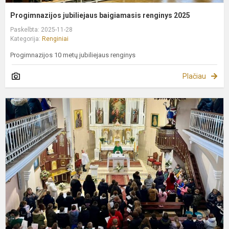
Progimnazijos jubiliejaus baigiamasis renginys 2025
Paskelbta: 2025-11-28
Kategorija:
Renginiai
Progimnazijos 10 metų jubiliejaus renginys
Plačiau
Š
M
p
1
m
p