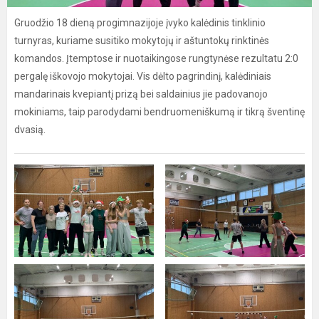
Gruodžio 18 dieną progimnazijoje įvyko kalėdinis tinklinio
turnyras, kuriame susitiko mokytojų ir aštuntokų rinktinės
komandos. Įtemptose ir nuotaikingose rungtynėse rezultatu 2:0
pergalę iškovojo mokytojai. Vis dėlto pagrindinį, kalėdiniais
mandarinais kvepiantį prizą bei saldainius jie padovanojo
mokiniams, taip parodydami bendruomeniškumą ir tikrą šventinę
dvasią.