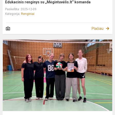
Edukacinis renginys su „Mėgintuvėlis.lt“ komanda
Paskelbta: 2025-12-09
Kategorija:
Renginiai
Plačiau
A
K
t
t