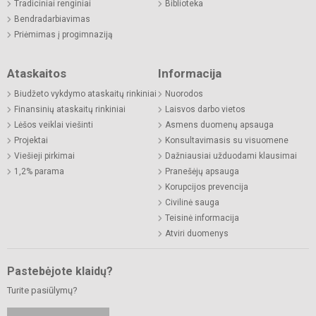
Tradiciniai renginiai
Biblioteka
Bendradarbiavimas
Priėmimas į progimnaziją
Ataskaitos
Informacija
Biudžeto vykdymo ataskaitų rinkiniai
Nuorodos
Finansinių ataskaitų rinkiniai
Laisvos darbo vietos
Lėšos veiklai viešinti
Asmens duomenų apsauga
Projektai
Konsultavimasis su visuomene
Viešieji pirkimai
Dažniausiai užduodami klausimai
1,2% parama
Pranešėjų apsauga
Korupcijos prevencija
Civilinė sauga
Teisinė informacija
Atviri duomenys
Pastebėjote klaidų?
Turite pasiūlymų?