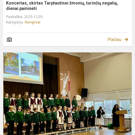
Koncertas, skirtas Tarptautinei žmonių, turinčių negalią,
dienai paminėti
Paskelbta: 2025-12-05
Kategorija:
Renginiai
Plačiau
P
j
b
r
2