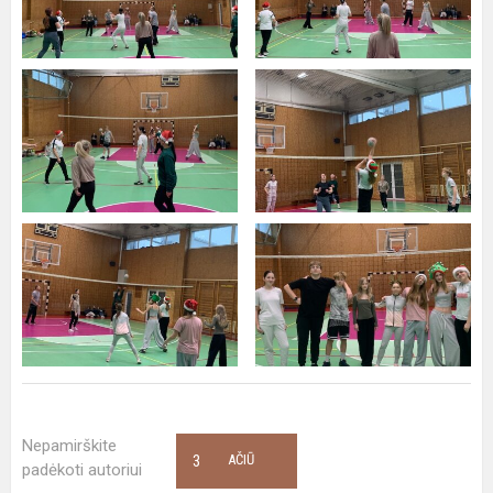
Nepamirškite
3
AČIŪ
padėkoti autoriui