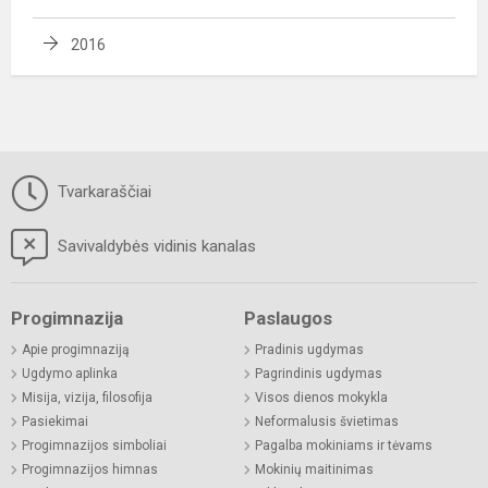
2016
Tvarkaraščiai
Savivaldybės vidinis kanalas
Progimnazija
Paslaugos
Apie progimnaziją
Pradinis ugdymas
Ugdymo aplinka
Pagrindinis ugdymas
Misija, vizija, filosofija
Visos dienos mokykla
Pasiekimai
Neformalusis švietimas
Progimnazijos simboliai
Pagalba mokiniams ir tėvams
Progimnazijos himnas
Mokinių maitinimas