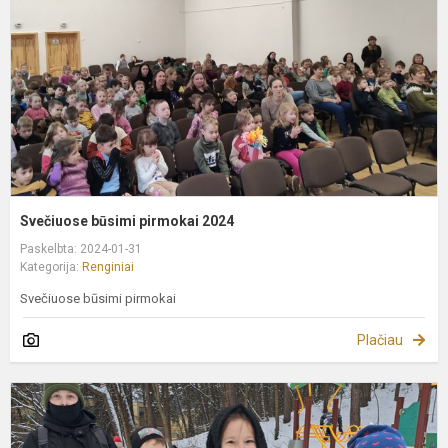
Svečiuose būsimi pirmokai 2024
Paskelbta: 2024-01-31
Kategorija:
Renginiai
Svečiuose būsimi pirmokai
Plačiau
Ž
s
š