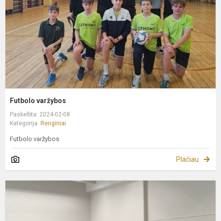
Futbolo varžybos
Paskelbta: 2024-02-08
Kategorija:
Renginiai
Futbolo varžybos
Plačiau
S
b
p
2