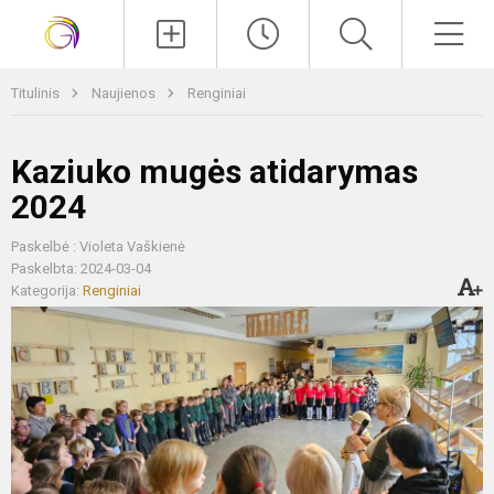
Paieška
Men
Titulinis
Naujienos
Renginiai
Kaziuko mugės atidarymas
2024
Paskelbė : Violeta Vaškienė
Paskelbta: 2024-03-04
Kategorija:
Renginiai