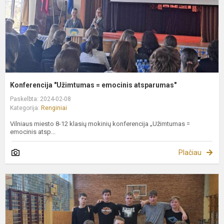
Konferencija "Užimtumas = emocinis atsparumas"
Paskelbta: 2024-02-08
Kategorija:
Renginiai
Vilniaus miesto 8-12 klasių mokinių konferencija „Užimtumas =
emocinis atsp...
Plačiau
F
v