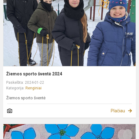
2
Žiemos sporto šventė 2024
Paskelbta: 2024-01-22
Kategorija:
Renginiai
Žiemos sporto šventė
Plačiau
P
š