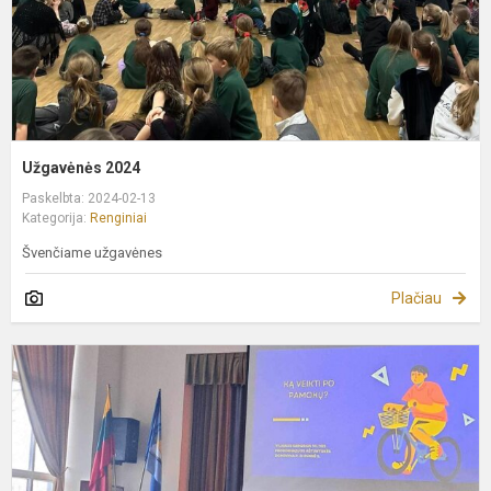
Užgavėnės 2024
Paskelbta: 2024-02-13
Kategorija:
Renginiai
Švenčiame užgavėnes
Plačiau
K
"
=
e
a