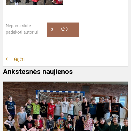
Nepamirškite
3
AČIŪ
padėkoti autoriui
Grįžti
Ankstesnės naujienos
5
t
e
2