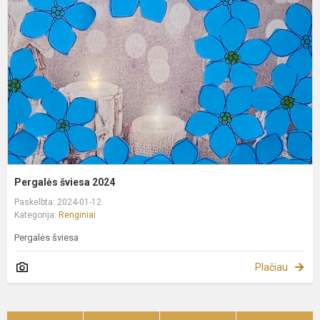
2
Pergalės šviesa 2024
Paskelbta: 2024-01-12
Kategorija:
Renginiai
Pergalės šviesa
Plačiau