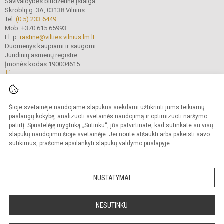
Savivaldybės biudžetinė įstaiga
Skroblų g. 3A, 03138 Vilnius
Tel.
(0 5) 233 6449
Mob. +370 615 65993
El. p.
rastine@vilties.vilnius.lm.lt
Duomenys kaupiami ir saugomi
Juridinių asmenų registre
Įmonės kodas 190004615
© 2023 Vilniaus Gerosios Vilties progimnazija. Visos teisės saugomos.
Šioje svetainėje naudojame slapukus siekdami užtikrinti jums teikiamų
Kopijuoti turinį be raštiško progimnazijos administracijos sutikimo griežtai
draudžiama.
paslaugų kokybę, analizuoti svetainės naudojimą ir optimizuoti naršymo
patirtį. Spustelėję mygtuką „Sutinku“, jūs patvirtinate, kad sutinkate su visų
Prieinamumo paraiška
Slapukų valdymas
slapukų naudojimu šioje svetainėje. Jei norite atšaukti arba pakeisti savo
sutikimus, prašome apsilankyti
slapukų valdymo puslapyje
.
Sumanus būdas atnaujinti
mokyklos interneto
svetainę
NUSTATYMAI
NESUTINKU