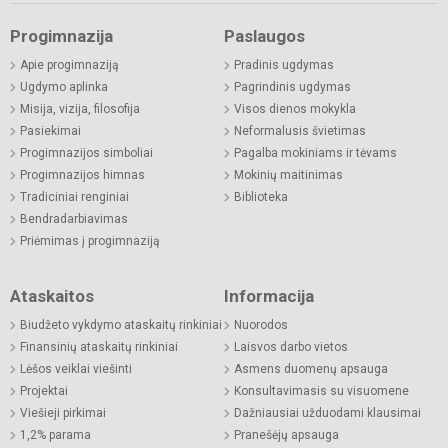
Progimnazija
Paslaugos
Apie progimnaziją
Pradinis ugdymas
Ugdymo aplinka
Pagrindinis ugdymas
Misija, vizija, filosofija
Visos dienos mokykla
Pasiekimai
Neformalusis švietimas
Progimnazijos simboliai
Pagalba mokiniams ir tėvams
Progimnazijos himnas
Mokinių maitinimas
Tradiciniai renginiai
Biblioteka
Bendradarbiavimas
Priėmimas į progimnaziją
Ataskaitos
Informacija
Biudžeto vykdymo ataskaitų rinkiniai
Nuorodos
Finansinių ataskaitų rinkiniai
Laisvos darbo vietos
Lėšos veiklai viešinti
Asmens duomenų apsauga
Projektai
Konsultavimasis su visuomene
Viešieji pirkimai
Dažniausiai užduodami klausimai
1,2% parama
Pranešėjų apsauga