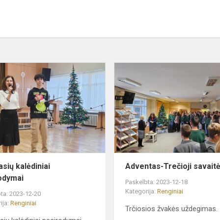
im
5-
8
klasių
kalėdiniai
pasirodymai
asių kalėdiniai
Adventas-Trečioji savait
odymai
Paskelbta: 2023-12-18
Kategorija:
Renginiai
ta: 2023-12-20
ija:
Renginiai
Trčiosios žvakės uždegimas.