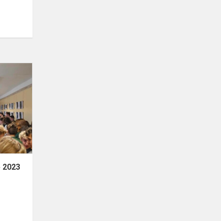
Adventas-
Trečioji
savaitė
2023
ė 2023