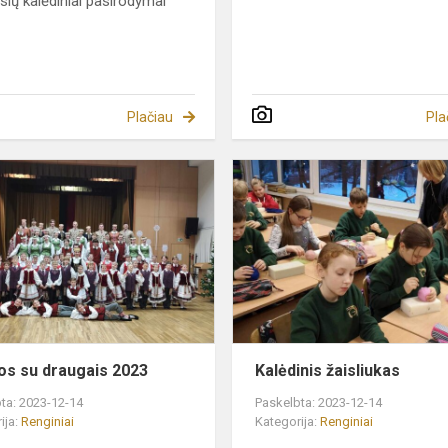
asių kalėdiniai pasirodymai
Plačiau
Pla
Kalėdos
su
draugais
2023
os su draugais 2023
Kalėdinis žaisliukas
ta: 2023-12-14
Paskelbta: 2023-12-14
ija:
Renginiai
Kategorija:
Renginiai