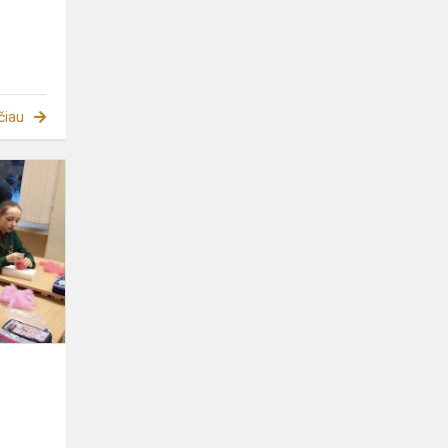
čiau
Kalėdinis
žaisliukas