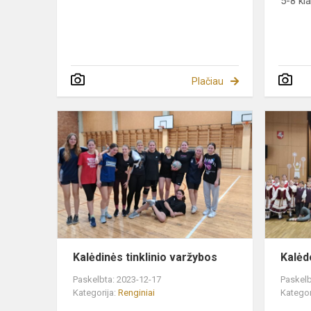
5-8 kl
Plačiau
Kalėdinės
tinklinio
varžybos
Kalėdinės tinklinio varžybos
Kalėd
Paskelbta: 2023-12-17
Paskelb
Kategorija:
Renginiai
Kategor