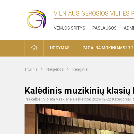
VILNIAUS GEROSIOS VILTIES
VEIKLOS SRITYS
PASLAUGOS
ADMI
PRADŽIA
UGDYMAS
PAGALBA MOKINIAMS IR 
Titulinis
Naujienos
Renginiai
Kalėdinis muzikinių klasių
Paskelbė : Violeta Vaškienė
Paskelbta: 2023-12-22
Kategorija:
R