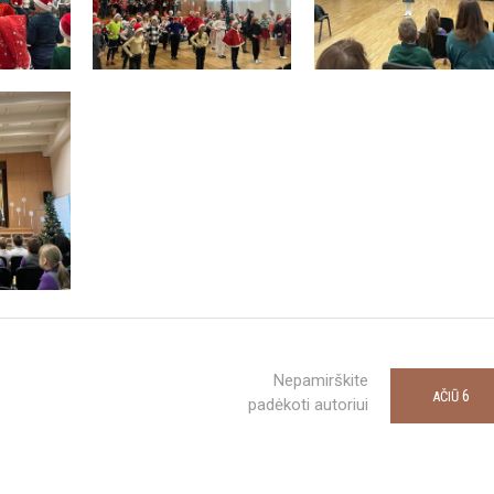
Nepamirškite
6
AČIŪ
padėkoti autoriui