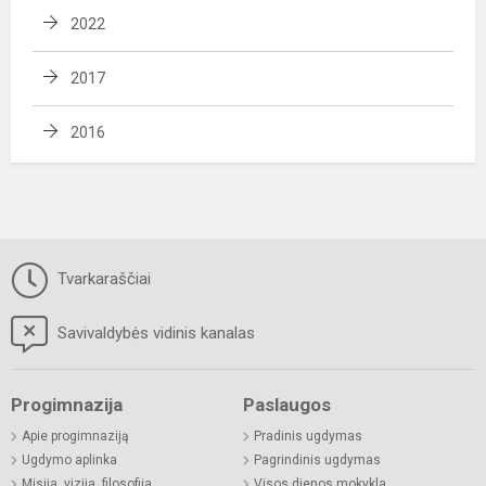
2022
2017
2016
Tvarkaraščiai
Savivaldybės vidinis kanalas
Progimnazija
Paslaugos
Apie progimnaziją
Pradinis ugdymas
Ugdymo aplinka
Pagrindinis ugdymas
Misija, vizija, filosofija
Visos dienos mokykla