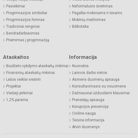
Pasiekimai
Neformalusis švietimas
Progimnazijos simboliai
Pagalba mokiniams ir tėvams
Progimnazijos himnas
Mokinių maitinimas
Tradiciniai renginiai
Biblioteka
Bendradarbiavimas
Priėmimas į progimnaziją
Ataskaitos
Informacija
Biudžeto vykdymo ataskaitų rinkiniai
Nuorodos
Finansinių ataskaitų rinkiniai
Laisvos darbo vietos
Lėšos veiklai viešinti
Asmens duomenų apsauga
Projektai
Konsultavimasis su visuomene
Viešieji pirkimai
Dažniausiai užduodami klausimai
1,2% parama
Pranešėjų apsauga
Korupcijos prevencija
Civilinė sauga
Teisinė informacija
Atviri duomenys