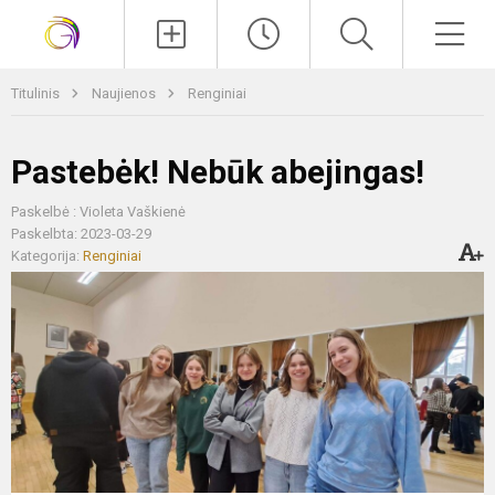
Paieška
Men
Titulinis
Naujienos
Renginiai
Pastebėk! Nebūk abejingas!
Paskelbė : Violeta Vaškienė
Paskelbta: 2023-03-29
Kategorija:
Renginiai