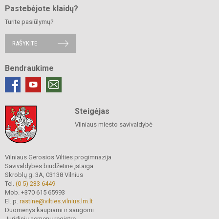
Pastebėjote klaidų?
Turite pasiūlymų?
RAŠYKITE
Bendraukime
Steigėjas
Vilniaus miesto savivaldybė
Vilniaus Gerosios Vilties progimnazija
Savivaldybės biudžetinė įstaiga
Skroblų g. 3A, 03138 Vilnius
Tel.
(0 5) 233 6449
Mob. +370 615 65993
El. p.
rastine@vilties.vilnius.lm.lt
Duomenys kaupiami ir saugomi
Juridinių asmenų registre