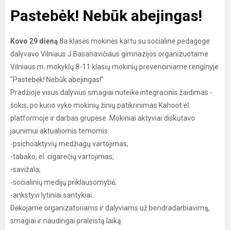
Pastebėk! Nebūk abejingas!
Kovo 29 dieną
8a klasės mokinės kartu su socialine pedagoge
dalyvavo Vilniaus J.Basanavičiaus gimnazijos organizuotame
Vilniaus m. mokyklų 8-11 klasių mokinių prevenciniame renginyje
"Pastebėk! Nebūk abejingas!"
Pradžioje visus dalyvius smagiai nuteikė integracinis žaidimas -
šokis, po kurio vyko mokinių žinių patikrinimas Kahoot el.
platformoje ir darbas grupėse. Mokiniai aktyviai diskutavo
jaunimui aktualiomis temomis:
-psichoaktyvių medžiagų vartojimas;
-tabako, el. cigarečių vartojimas;
-savižala;
-socialinių medijų priklausomybė;
-ankstyvi lytiniai santykiai.
Dėkojame organizatoriams ir dalyviams už bendradarbiavimą,
smagiai ir naudingai praleistą laiką.