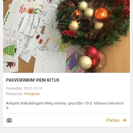
V
K
PASVEIKINKIM VIENI KITUS
Paskelbta: 2022-12-19
Kategorija:
Renginiai
Artėjant stebuklingam Metų virsmui, gruodžio 19 d. Vilniaus Gerosios
V...
Plačiau