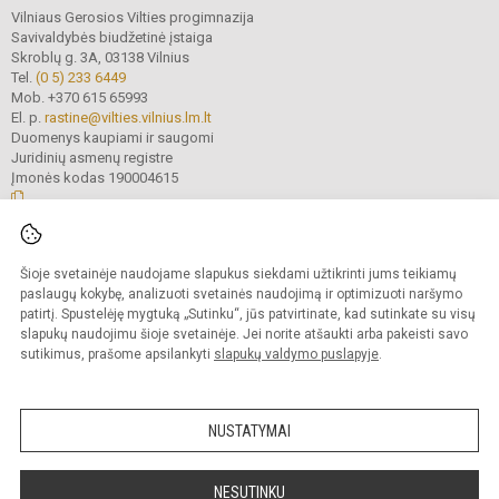
Vilniaus Gerosios Vilties progimnazija
Savivaldybės biudžetinė įstaiga
Skroblų g. 3A, 03138 Vilnius
Tel.
(0 5) 233 6449
Mob. +370 615 65993
El. p.
rastine@vilties.vilnius.lm.lt
Duomenys kaupiami ir saugomi
Juridinių asmenų registre
Įmonės kodas 190004615
© 2023 Vilniaus Gerosios Vilties progimnazija. Visos teisės saugomos.
Šioje svetainėje naudojame slapukus siekdami užtikrinti jums teikiamų
Kopijuoti turinį be raštiško progimnazijos administracijos sutikimo griežtai
draudžiama.
paslaugų kokybę, analizuoti svetainės naudojimą ir optimizuoti naršymo
patirtį. Spustelėję mygtuką „Sutinku“, jūs patvirtinate, kad sutinkate su visų
Prieinamumo paraiška
Slapukų valdymas
slapukų naudojimu šioje svetainėje. Jei norite atšaukti arba pakeisti savo
sutikimus, prašome apsilankyti
slapukų valdymo puslapyje
.
Sumanus būdas atnaujinti
mokyklos interneto
svetainę
NUSTATYMAI
NESUTINKU