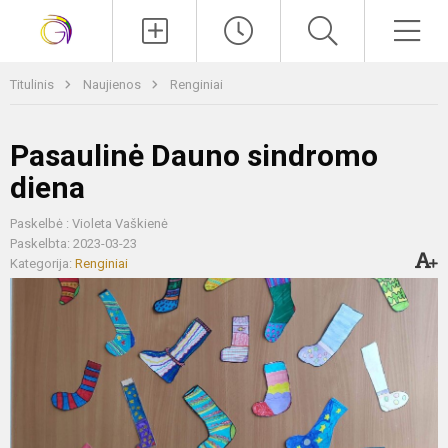
Paieška
Men
Titulinis
Naujienos
Renginiai
Pasaulinė Dauno sindromo
diena
Paskelbė : Violeta Vaškienė
Paskelbta: 2023-03-23
Kategorija:
Renginiai