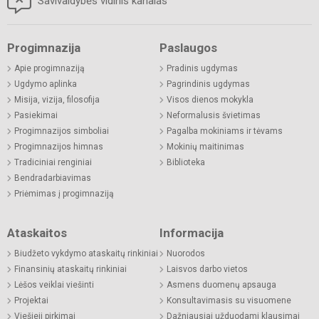
Savivaldybės vidinis kanalas
Progimnazija
Paslaugos
Apie progimnaziją
Pradinis ugdymas
Ugdymo aplinka
Pagrindinis ugdymas
Misija, vizija, filosofija
Visos dienos mokykla
Pasiekimai
Neformalusis švietimas
Progimnazijos simboliai
Pagalba mokiniams ir tėvams
Progimnazijos himnas
Mokinių maitinimas
Tradiciniai renginiai
Biblioteka
Bendradarbiavimas
Priėmimas į progimnaziją
Ataskaitos
Informacija
Biudžeto vykdymo ataskaitų rinkiniai
Nuorodos
Finansinių ataskaitų rinkiniai
Laisvos darbo vietos
Lėšos veiklai viešinti
Asmens duomenų apsauga
Projektai
Konsultavimasis su visuomene
Viešieji pirkimai
Dažniausiai užduodami klausimai