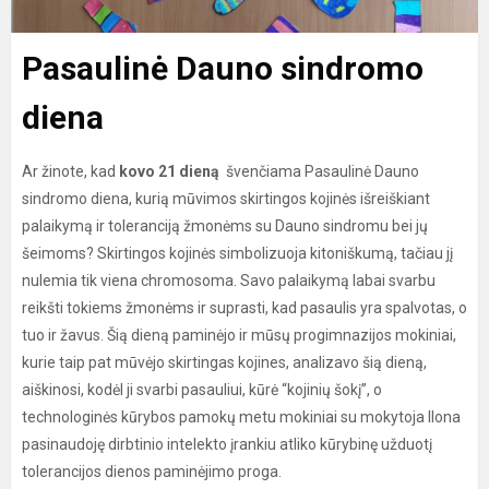
Pasaulinė Dauno sindromo
diena
Ar žinote, kad
kovo 21 dieną
švenčiama Pasaulinė Dauno
sindromo diena, kurią mūvimos skirtingos kojinės išreiškiant
palaikymą ir toleranciją žmonėms su Dauno sindromu bei jų
šeimoms? Skirtingos kojinės simbolizuoja kitoniškumą, tačiau jį
nulemia tik viena chromosoma. Savo palaikymą labai svarbu
reikšti tokiems žmonėms ir suprasti, kad pasaulis yra spalvotas, o
tuo ir žavus. Šią dieną paminėjo ir mūsų progimnazijos mokiniai,
kurie taip pat mūvėjo skirtingas kojines, analizavo šią dieną,
aiškinosi, kodėl ji svarbi pasauliui, kūrė “kojinių šokį”, o
technologinės kūrybos pamokų metu mokiniai su mokytoja Ilona
pasinaudoję dirbtinio intelekto įrankiu atliko kūrybinę užduotį
tolerancijos dienos paminėjimo proga.