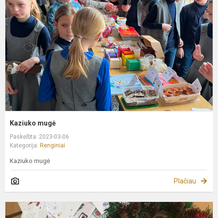
Kaziuko mugė
Paskelbta: 2023-03-06
Kategorija:
Renginiai
Kaziuko mugė
Plačiau
P