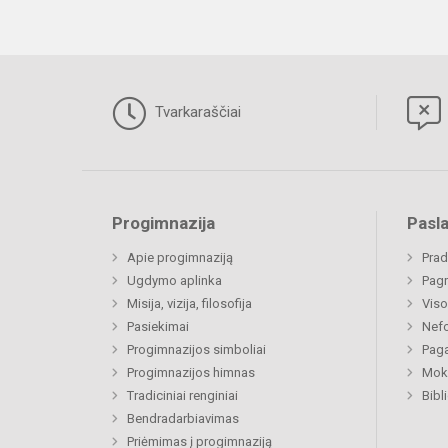
Tvarkaraščiai
Progimnazija
Pasl
Apie progimnaziją
Prad
Ugdymo aplinka
Pagr
Misija, vizija, filosofija
Viso
Pasiekimai
Nefo
Progimnazijos simboliai
Paga
Progimnazijos himnas
Moki
Tradiciniai renginiai
Bibl
Bendradarbiavimas
Priėmimas į progimnaziją