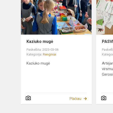
Kaziuko mugė
PASVE
Paskelbta: 2023-03-06
Paskelb
Kategorija:
Renginiai
Kategor
Kaziuko mugė
Artėja
virsmu
Gerosio
Plačiau