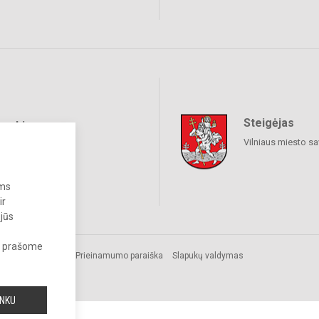
Steigėjas
raukime
Vilniaus miesto sa
ums
ir
 jūs
s, prašome
s.
Prieinamumo paraiška
Slapukų valdymas
iežtai
INKU