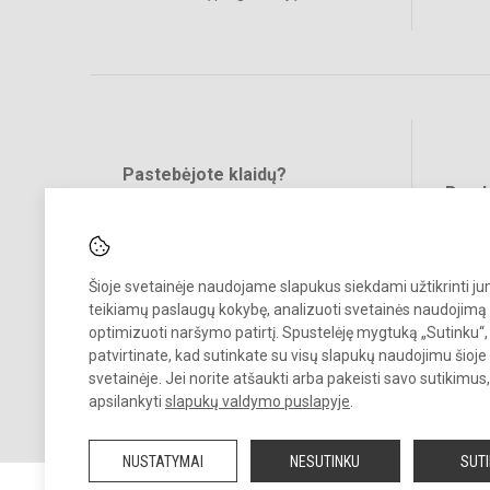
Pastebėjote klaidų?
Bend
Turite pasiūlymų?
RAŠYKITE
Šioje svetainėje naudojame slapukus siekdami užtikrinti j
teikiamų paslaugų kokybę, analizuoti svetainės naudojimą 
optimizuoti naršymo patirtį. Spustelėję mygtuką „Sutinku“,
patvirtinate, kad sutinkate su visų slapukų naudojimu šioje
svetainėje. Jei norite atšaukti arba pakeisti savo sutikimu
© 2023 Vilniaus Gerosios Vilties progimnazija. Visos teisės saugomo
apsilankyti
slapukų valdymo puslapyje
.
Kopijuoti turinį be raštiško progimnazijos administracijos sutikimo gr
draudžiama.
NUSTATYMAI
NESUTINKU
SUT