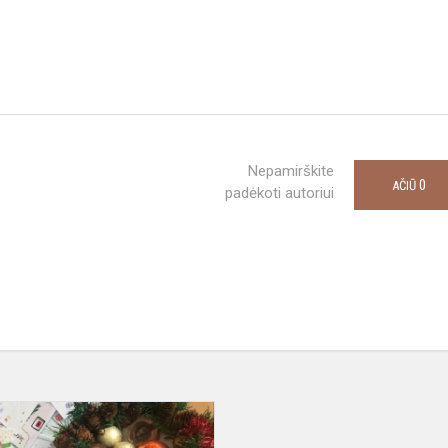
Nepamirškite
0
AČIŪ
padėkoti autoriui
PASVEIKINKIM
VIENI