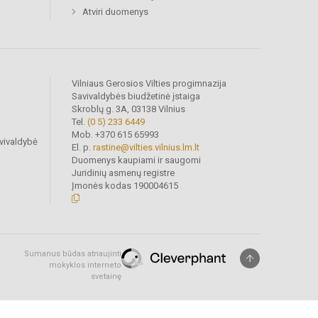
Atviri duomenys
Vilniaus Gerosios Vilties progimnazija
Savivaldybės biudžetinė įstaiga
Skroblų g. 3A, 03138 Vilnius
Tel.
(0 5) 233 6449
Mob. +370 615 65993
vivaldybė
El. p.
rastine@vilties.vilnius.lm.lt
Duomenys kaupiami ir saugomi
Juridinių asmenų registre
Įmonės kodas 190004615
Sumanus būdas atnaujinti
mokyklos interneto
svetainę