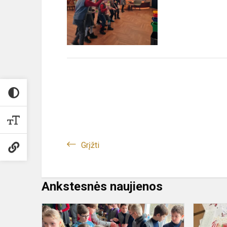
Grįžti
Ankstesnės naujienos
Kaziuko
mugė