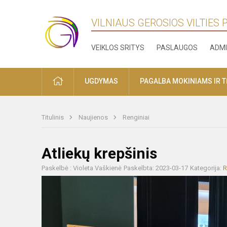
VILNIAUS GEROSIOS VILTIES
VEIKLOS SRITYS
PASLAUGOS
ADMI
PRADŽIA
UGDYMAS
PAGALBA MOKINIAMS IR 
Titulinis
Naujienos
Renginiai
Atliekų krepšinis
Paskelbė : Violeta Vaškienė
Paskelbta: 2023-03-17
Kategorija:
R