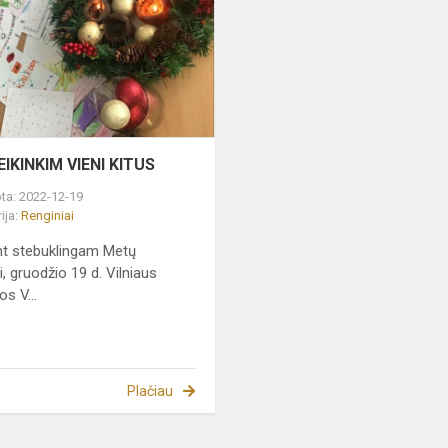
KITUS
IKINKIM VIENI KITUS
ta: 2022-12-19
ija:
Renginiai
nt stebuklingam Metų
i, gruodžio 19 d. Vilniaus
s V...
Plačiau