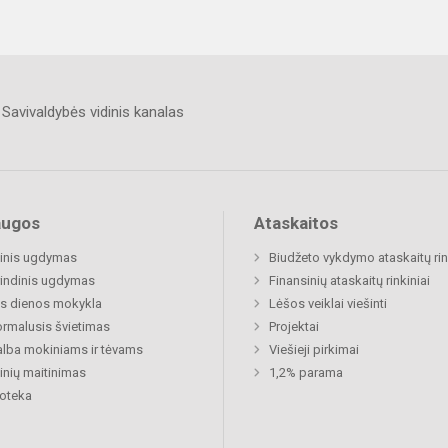
Savivaldybės vidinis kanalas
augos
Ataskaitos
inis ugdymas
Biudžeto vykdymo ataskaitų rin
indinis ugdymas
Finansinių ataskaitų rinkiniai
s dienos mokykla
Lėšos veiklai viešinti
rmalusis švietimas
Projektai
lba mokiniams ir tėvams
Viešieji pirkimai
nių maitinimas
1,2% parama
ioteka