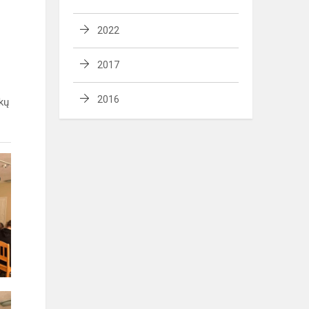
2022
2017
2016
okų