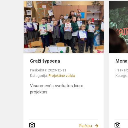
Graži
šypsena
Graži šypsena
Menas
Paskelbta: 2023-12-11
Paskelb
Kategorija:
Projektinė veikla
Kategor
Visuomenės sveikatos biuro
projektas
Plačiau