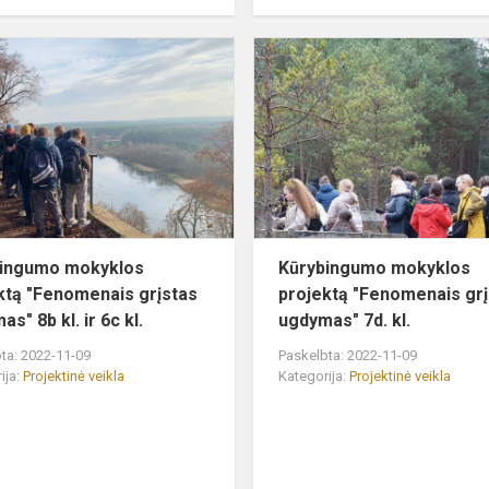
"
Kūrybingumo
mokyklos
projektą
"Fenomenais
grįstas
ugdymas"...
bingumo mokyklos
Kūrybingumo mokyklos
ktą "Fenomenais grįstas
projektą "Fenomenais gr
s" 8b kl. ir 6c kl.
ugdymas" 7d. kl.
ta: 2022-11-09
Paskelbta: 2022-11-09
ija:
Projektinė veikla
Kategorija:
Projektinė veikla