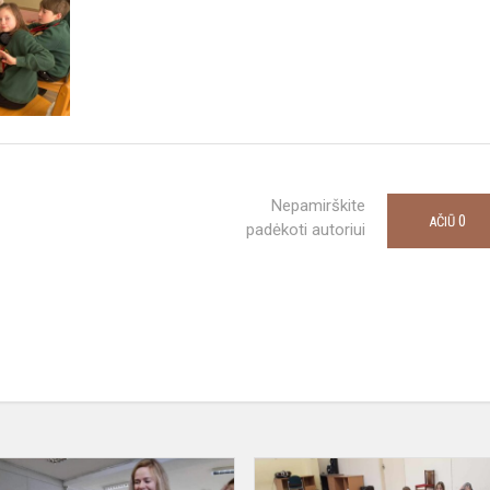
Nepamirškite
0
AČIŪ
padėkoti autoriui
Arbatžolių