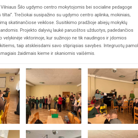
r Vilniaus Šilo ugdymo centro mokytojomis bei socialine pedagoge
tiltai”. Trečiokai susipažino su ugdymo centro aplinka, mokiniais,
ą skatinančiose veiklose. Susitikimo pradžioje abiejų mokyklų
komandomis. Projekto dalyvių laukė paruoštos užduotys, padedančios
velykinėje viktorinoje, kur sužinojo ne tik naudingos ir įdomios
i kitiems, taip atskleisdami savo stipriąsias savybes. Integruotų pam
smagiais žaidimais kieme ir skaniomis vaišėmis.