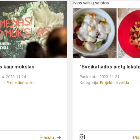
Menas
kaip
mokslas
 kaip mokslas
"Sveikatiados pietų lėkšt
ta: 2023-11-24
Paskelbta: 2023-11-21
ija:
Projektinė veikla
Kategorija:
Projektinė veikla
Plačiau
Pla