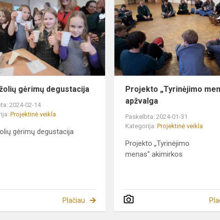
gėrimų
degustacija
žolių gėrimų degustacija
Projekto „Tyrinėjimo me
apžvalga
ta: 2024-02-14
ija:
Projektinė veikla
Paskelbta: 2024-01-31
Kategorija:
Projektinė veikla
olių gėrimų degustacija
Projekto „Tyrinėjimo
menas“ akimirkos
Plačiau
Pla