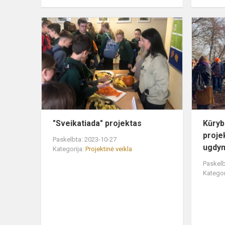
"Sveikatiada
projektas
"Sveikatiada" projektas
Kūry
proje
Paskelbta: 2023-10-27
ugdyma
Kategorija:
Projektinė veikla
Paskelb
Kategor