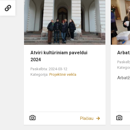
kultūriniam
paveldui
2024
Atviri kultūriniam paveldui
Arbat
2024
Paskelb
Kategor
Paskelbta: 2024-03-12
Kategorija:
Projektinė veikla
Arbatž
Plačiau