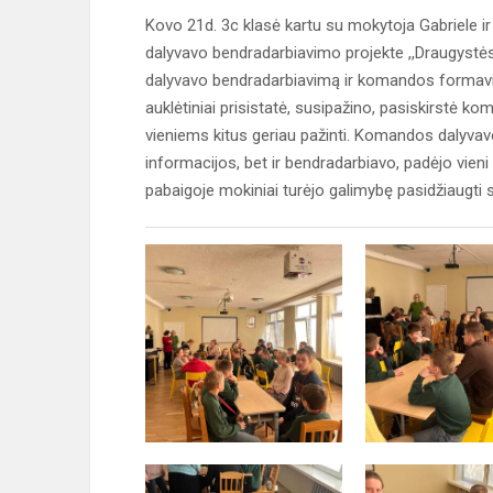
Kovo 21d. 3c klasė kartu su mokytoja Gabriele i
dalyvavo bendradarbiavimo projekte ,,Draugystės 
dalyvavo bendradarbiavimą ir komandos formavim
auklėtiniai prisistatė, susipažino, pasiskirstė 
vieniems kitus geriau pažinti. Komandos dalyvavo 
informacijos, bet ir bendradarbiavo, padėjo vien
pabaigoje mokiniai turėjo galimybę pasidžiaugti 