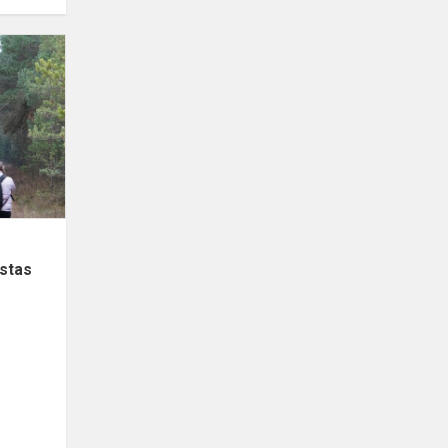
Kūrybingumo
mokyklos
projektą
"Fenomenais
grįstas
ugdymas"...
įstas