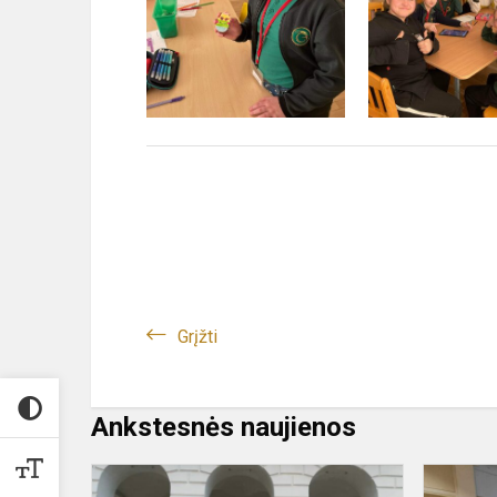
Grįžti
Ankstesnės naujienos
Atviri