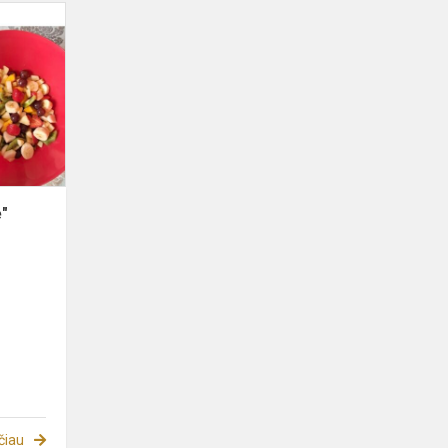
"Sveikatiados
pietų
lėkštė"
ė"
čiau