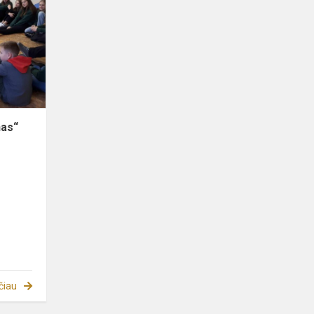
„Tyrinėjimo
menas“
apžvalga
nas“
čiau